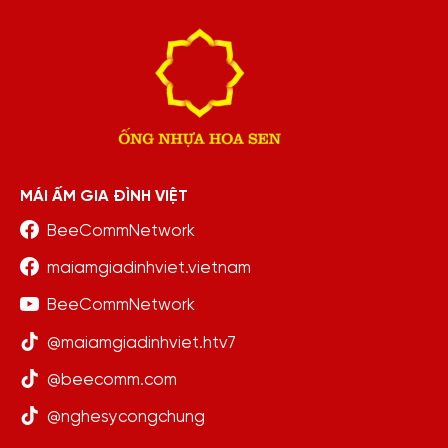
MÁI ẤM GIA ĐÌNH VIỆT
BeeCommNetwork
maiamgiadinhviet.vietnam
BeeCommNetwork
@maiamgiadinhviet.htv7
@beecomm.com
@nghesycongchung