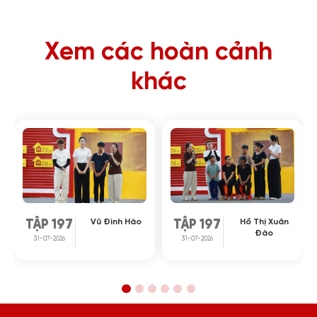
Xem các hoàn cảnh
khác
Vũ Đình Hào
Hồ Thị Xuân
TẬP 197
TẬP 197
Đào
31-07-2026
31-07-2026