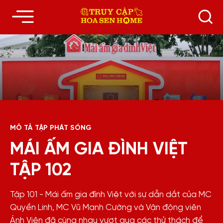
MÔ TẢ TẬP PHÁT SÓNG
MÁI ẤM GIA ĐÌNH VIỆT
TẬP 102
Tập 101 - Mái ấm gia đình Việt với sự dẫn dắt của MC
Quyền Linh, MC Vũ Mạnh Cường và Vận động viên
Ánh Viên đã cùng nhau vượt qua các thử thách để