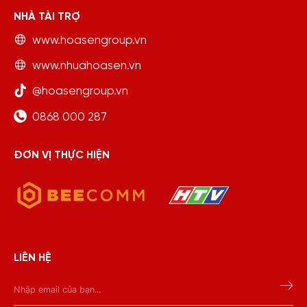
NHÀ TÀI TRỢ
www.hoasengroup.vn
www.nhuahoasen.vn
@hoasengroup.vn
0868 000 287
ĐƠN VỊ THỰC HIỆN
LIÊN HỆ