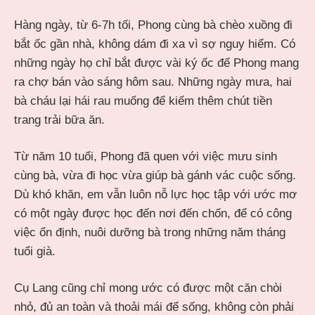
Hàng ngày, từ 6-7h tối, Phong cùng bà chèo xuồng đi
bắt ốc gần nhà, không dám đi xa vì sợ nguy hiểm. Có
những ngày họ chỉ bắt được vài ký ốc để Phong mang
ra chợ bán vào sáng hôm sau. Những ngày mưa, hai
bà cháu lại hái rau muống để kiếm thêm chút tiền
trang trải bữa ăn.
Từ năm 10 tuổi, Phong đã quen với việc mưu sinh
cùng bà, vừa đi học vừa giúp bà gánh vác cuộc sống.
Dù khó khăn, em vẫn luôn nỗ lực học tập với ước mơ
có một ngày được học đến nơi đến chốn, để có công
việc ổn định, nuôi dưỡng bà trong những năm tháng
tuổi già.
Cụ Lang cũng chỉ mong ước có được một căn chòi
nhỏ, đủ an toàn và thoải mái để sống, không còn phải