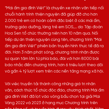
“Mái ấm gia đình Việt” là chuyến xe nhân văn tiếp nối
chuỗi hành trình thiện nguyện đã giúp đỡ cho hơn
2.000 trẻ em có hoàn cảnh đặc biệt ở các mái ấm,
trường giáo dưỡng, làng trẻ em SOS,… do Tập đoàn
Hoa Sen tổ chức thường niên hơn 10 năm qua. Nối
tiếp dự án thiện nguyện cùng tên, chương trình “Mái
ấm gia đình Việt” phiên bản truyền hình thực tế đã ra
đời. Hơn 3 năm phát sóng, chương trình nhận được
sự quan tâm lớn từ phía báo, đài với hơn 8000 bài
báo nhắc đến chương trình, hơn 6 triệu lượt theo dõi
và gần 4 tỷ lượt xem trên các nền tảng mạng xã hội.
Với việc truyền tải thành công những giá trị nhân
văn, cách thức tổ chức độc đáo, chương trình Mái ấm
gia đình Việt đã lọt vào vòng bầu chọn tại giải Mai
Vàng 2022 và 2023 ở hạng mục Chương trình trên