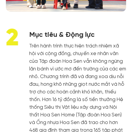
2
Mục tiêu & Động lực
Trên hành trình thực hiện trách nhiệm xã
hội với cộng đồng, chuyến xe nhân văn
của Tập đoàn Hoa Sen vẫn không ngừng
lăn bánh vì ước mơ đến trường của các em
nhỏ. Chương trình đã và đang xoa dịu nỗi
đau, hong khô những giọt nước mắt và hỗ
trợ cho các hoàn cảnh khó khăn, thiếu
thốn. Hơn 16 tỷ đồng là số tiền thưởng Hệ
thống Siêu thị Vật liệu xây dựng và Nội
thất Hoa Sen Home (Tập đoàn Hoa Sen)
và Ống nhựa Hoa Sen đã trao cho hơn
468 gia đình tham gia trong 165 tập phát