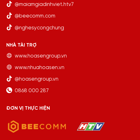
@maiamgiadinhviet.htv7
@beecomm.com
@nghesycongchung
NHÀ TÀI TRỢ
www.hoasengroup.vn
www.nhuahoasen.vn
@hoasengroup.vn
0868 000 287
ĐƠN VỊ THỰC HIỆN