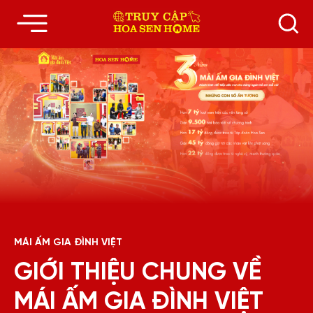
GIỚI THIỆU
TẦM NHÌN - SỨ
THÔNG TIN CHI
THƯ VIỆN
CHUNG
MỆNH - GIÁ TRỊ
TIẾT VỀ DỰ ÁN
CỐT LÕI
MÁI ẤM GIA ĐÌNH VIỆT
GIỚI THIỆU CHUNG VỀ
MÁI ẤM GIA ĐÌNH VIỆT