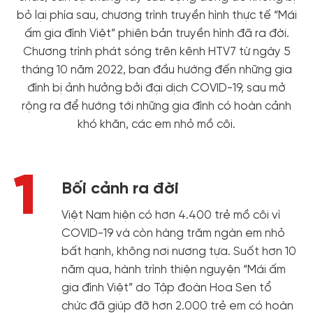
bỏ lại phía sau, chương trình truyền hình thực tế “Mái
ấm gia đình Việt” phiên bản truyền hình đã ra đời.
Chương trình phát sóng trên kênh HTV7 từ ngày 5
tháng 10 năm 2022, ban đầu hướng đến những gia
đình bị ảnh hưởng bởi đại dịch COVID-19, sau mở
rộng ra để hướng tới những gia đình có hoàn cảnh
khó khăn, các em nhỏ mồ côi.
1
Bối cảnh ra đời
Việt Nam hiện có hơn 4.400 trẻ mồ côi vì
COVID-19 và còn hàng trăm ngàn em nhỏ
bất hạnh, không nơi nương tựa. Suốt hơn 10
năm qua, hành trình thiện nguyện “Mái ấm
gia đình Việt” do Tập đoàn Hoa Sen tổ
chức đã giúp đỡ hơn 2.000 trẻ em có hoàn