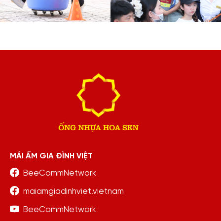
MÁI ẤM GIA ĐÌNH VIỆT
BeeCommNetwork
maiamgiadinhviet.vietnam
BeeCommNetwork