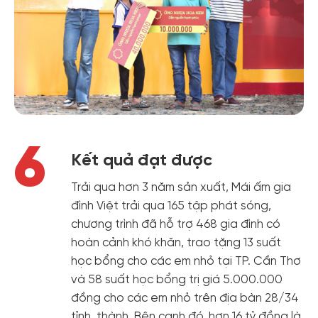
6
Kết quả đạt được
Trải qua hơn 3 năm sản xuất, Mái ấm gia
đình Việt trải qua 165 tập phát sóng,
chương trình đã hỗ trợ 468 gia đình có
hoàn cảnh khó khăn, trao tặng 13 suất
học bổng cho các em nhỏ tại TP. Cần Thơ
và 58 suất học bổng trị giá 5.000.000
đồng cho các em nhỏ trên địa bàn 28/34
tỉnh, thành. Bên cạnh đó, hơn 16 tỷ đồng là