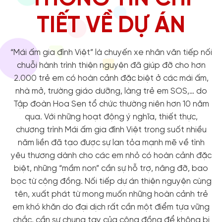
TIẾT VỀ DỰ ÁN
“Mái ấm gia đình Việt” là chuyến xe nhân văn tiếp nối
chuỗi hành trình thiện nguyện đã giúp đỡ cho hơn
2.000 trẻ em có hoàn cảnh đặc biệt ở các mái ấm,
nhà mở, trường giáo dưỡng, làng trẻ em SOS,… do
Tập đoàn Hoa Sen tổ chức thường niên hơn 10 năm
qua. Với những hoạt động ý nghĩa, thiết thực,
chương trình Mái ấm gia đình Việt trong suốt nhiều
năm liền đã tạo được sự lan tỏa mạnh mẽ về tình
yêu thương dành cho các em nhỏ có hoàn cảnh đặc
biệt, những “mầm non” cần sự hỗ trợ, nâng đỡ, bao
bọc từ cộng đồng. Nối tiếp dự án thiện nguyện cùng
tên, xuất phát từ mong muốn những hoàn cảnh trẻ
em khó khăn do đại dịch rất cần một điểm tựa vững
chắc, cần sự chung tay của cộng đồng để không bị