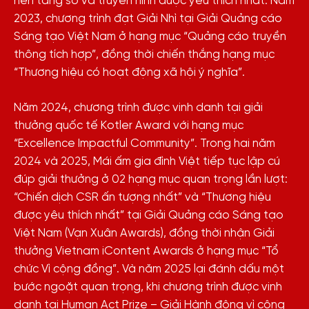
nền tảng số và truyền hình được yêu thích nhất. Năm
2023, chương trình đạt Giải Nhì tại Giải Quảng cáo
Sáng tạo Việt Nam ở hạng mục “Quảng cáo truyền
thông tích hợp”, đồng thời chiến thắng hạng mục
“Thương hiệu có hoạt động xã hội ý nghĩa”.
Năm 2024, chương trình được vinh danh tại giải
thưởng quốc tế Kotler Award với hạng mục
“Excellence Impactful Community”. Trong hai năm
2024 và 2025, Mái ấm gia đình Việt tiếp tục lập cú
đúp giải thưởng ở 02 hạng mục quan trọng lần lượt:
“Chiến dịch CSR ấn tượng nhất” và “Thương hiệu
được yêu thích nhất” tại Giải Quảng cáo Sáng tạo
Việt Nam (Vạn Xuân Awards), đồng thời nhận Giải
thưởng Vietnam iContent Awards ở hạng mục “Tổ
chức Vì cộng đồng”. Và năm 2025 lại đánh dấu một
bước ngoặt quan trọng, khi chương trình được vinh
danh tại Human Act Prize – Giải Hành động vì cộng