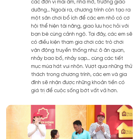
các đơn vị mái ấm, nhà mở, trường giáo
dưỡng… Ngoài ra, chương trình còn tạo ra
một sân chơi bổ ích để các em nhỏ có cơ
hội thể hiện tài năng, giao lưu học hỏi với
bạn bè cùng cảnh ngộ. Tại đây, các em sẽ
có điều kiện tham gia chơi các trò chơi
vận động truyền thống như: ô ăn quan,
nhảy bao bố, nhảy sạp… cùng các tiết
mục múa hát vui nhộn. Vượt qua những thử
thách trong chương trình, các em và gia
đình sẽ nhận được những khoản tiền có
giá trị để cuộc sống bớt vất vả hơn.