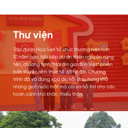
Thư viện
Tập đoàn Hoa Sen tổ chức thường niên hơn
10 năm qua. Nối tiếp dự án thiện nguyện cùng
tên, chương trình “Mái ấm gia đình Việt” phiên
bản truyền hình thực tế đã ra đời. Chương
trình đã và đang xoa dịu nỗi đau, hong khô
những giọt nước mắt mồ côi và hỗ trợ cho các
hoàn cảnh khó khăn, thiếu thốn.