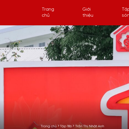
Trang
Giới
Tậ
chủ
thiệu
só
Trang chủ
Tập 186
Trần Thị Nhật Anh