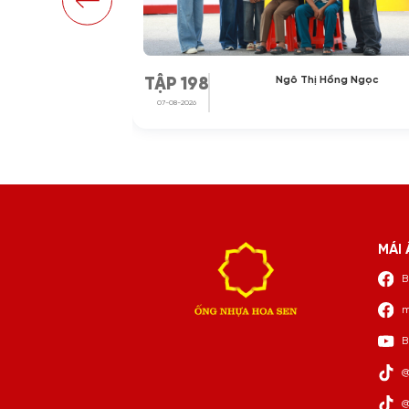
Hoài Thương
Ngô Thị Hồng Ngọc
TẬP 198
07-08-2026
MÁI 
B
m
B
@
@