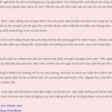
 ngờ luôn là nỗi lo thường trực của gia đình. Có những lần anh Danh tự chạy xe
ải nhờ người dân đưa về nhà. Mỗi khi ba rời khỏi nhà, bà và hai chị em lại thấ
định, cuộc sống của cả gia đình chủ yếu dựa vào khoản trợ cấp ít ỏi cùng sự c
ỗi vụ thu hoạch chỉ đủ gạo ăn và bán được một ít để trả nợ dần cho hàng xóm
ng chất qua từng mùa vụ khó khăn.
 Anh sinh sống được địa phương hỗ trợ xây dựng gần 10 năm trước. Vì thiếu b
à đều đơn sơ, trống trải. Nhà thậm chí không có nhà vệ sinh, mọi sinh hoạt đề
nhiều bất an, Nhật Anh vẫn là một cô bé hiểu chuyện và giàu tình cảm. Mỗi n
 lại tất bật phụ bà làm việc nhà, chăm sóc em gái và ở cạnh ba mỗi khi ba lên
động ở Nhật Anh không chỉ là sự chịu đựng, mà còn là cách em vẫn âm thầm yê
ự quan tâm từ ba vì bệnh tật, em chưa bao giờ trách móc. Ngược lại, mỗi lần
h chăm sóc.
à nuôi ước mơ trở thành một đầu bếp. Có lẽ với em, căn bếp không chỉ là nơi 
ột mái nhà mà em luôn cố gắng vun vén bằng tất cả sự trưởng thành của mình ở t
t Anh (Nhân vật)
àng VietinBank