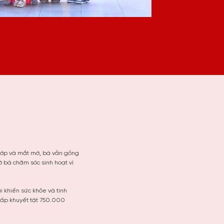
khớp và mắt mờ, bà vẫn gồng
 bà chăm sóc sinh hoạt vì
 khiến sức khỏe và tinh
cấp khuyết tật 750.000