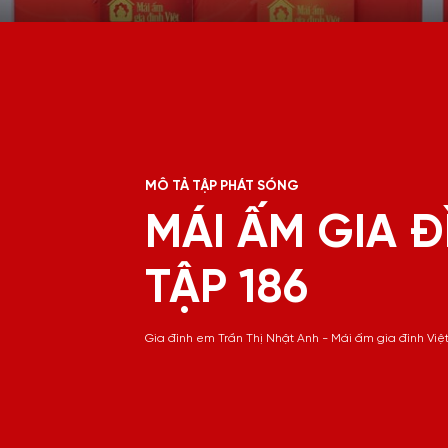
MÔ TẢ TẬP PHÁT SÓNG
MÁI ẤM GIA Đ
TẬP 186
Gia đình em Trần Thị Nhật Anh - Mái ấm gia đình Việt