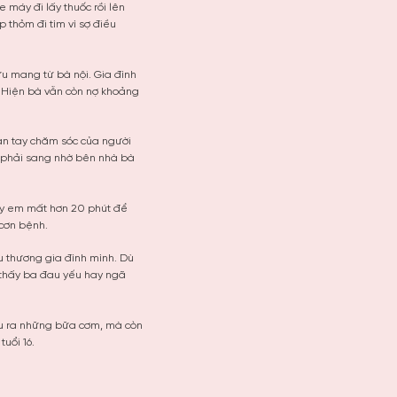
 máy đi lấy thuốc rồi lên
p thỏm đi tìm vì sợ điều
ưu mang từ bà nội. Gia đình
. Hiện bà vẫn còn nợ khoảng
àn tay chăm sóc của người
u phải sang nhờ bên nhà bà
gày em mất hơn 20 phút để
 cơn bệnh.
u thương gia đình mình. Dù
 thấy ba đau yếu hay ngã
nấu ra những bữa cơm, mà còn
uổi 16.