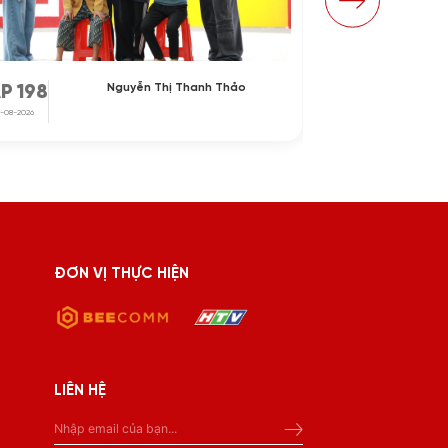
Nguyễn Thị Thanh Thảo
P 198
TẬP 197
-08-2026
31-07-2026
ĐƠN VỊ THỰC HIỆN
LIÊN HỆ