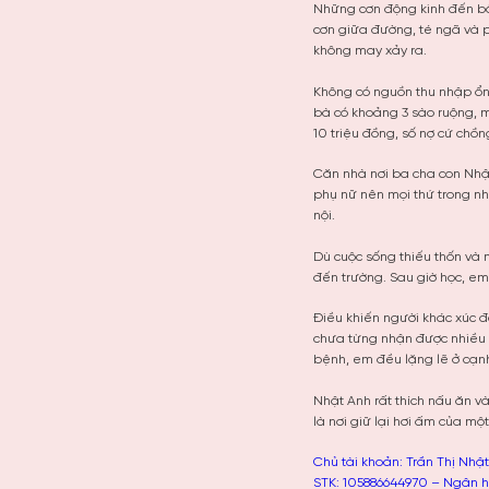
Những cơn động kinh đến bất
cơn giữa đường, té ngã và ph
không may xảy ra.
Không có nguồn thu nhập ổn 
bà có khoảng 3 sào ruộng, m
10 triệu đồng, số nợ cứ chồ
Căn nhà nơi ba cha con Nhật
phụ nữ nên mọi thứ trong nh
nội.
Dù cuộc sống thiếu thốn và 
đến trường. Sau giờ học, em
Điều khiến người khác xúc 
chưa từng nhận được nhiều s
bệnh, em đều lặng lẽ ở cạn
Nhật Anh rất thích nấu ăn v
là nơi giữ lại hơi ấm của m
Chủ tài khoản: Trần Thị Nhậ
STK: 105886644970 – Ngân h