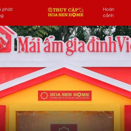
p phát
Hoàn
ng
cảnh