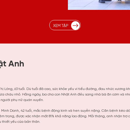
XEM TẬP
ật Anh
hị Lóng, 63 tuổi. Dù tuổi đã cao, sức khỏe yếu vì tiểu đường, đau nhức xương 
 đứa cháu nhỏ. Hằng ngày, ba cha con Nhật Anh đều sang nhà bà ăn cơm và nhờ
 người phụ nữ quán xuyến.
 Minh Danh, 42 tuổi, mắc bệnh động kinh và hen suyễn nặng. Căn bệnh kéo dài
êm trọng, được xác nhận mất 81% khả năng lao động. Mỗi tháng, anh nhận trợ 
 thiết yếu của bản thân.