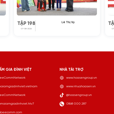
Lê Thị Vy
TẬP 198
TẬ
07-08-2026
07
ẤM GIA ĐÌNH VIỆT
NHÀ TÀI TRỢ
eeCommNetwork
www.hoasengroup.vn
aiamgiadinhviet.vietnam
www.nhuahoasen.vn
eeCommNetwork
@hoasengroup.vn
maiamgiadinhviet.htv7
0868 000 287
beecomm.com