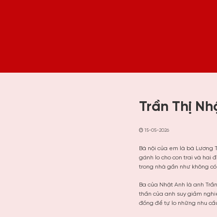
Trần Thị Nh
15-05-2026
Bà nội của em là bà Lương T
gánh lo cho con trai và hai
trong nhà gần như không có
Ba của Nhật Anh là anh Trần
thần của anh suy giảm nghi
đồng để tự lo những nhu cầu