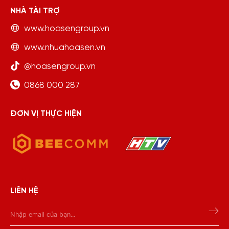
NHÀ TÀI TRỢ
www.hoasengroup.vn
www.nhuahoasen.vn
@hoasengroup.vn
0868 000 287
ĐƠN VỊ THỰC HIỆN
LIÊN HỆ