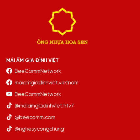
MÁI ẤM GIA ĐÌNH VIỆT
BeeCommNetwork
maiamgiadinhviet.vietnam
BeeCommNetwork
@maiamgiadinhviet.htv7
@beecomm.com
@nghesycongchung