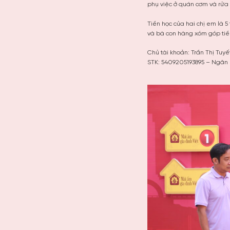
phụ việc ở quán cơm và rửa
Tiền học của hai chị em là 
và bà con hàng xóm góp tiền 
Chủ tài khoản: Trần Thị Tuyế
STK: 5409205193895 – Ngân