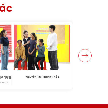
hác
Nguyễn Thị Thanh Thảo
P 198
TẬP 197
-08-2026
31-07-2026