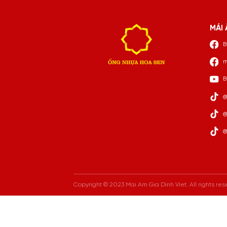
MÁI 
B
m
B
@
@
@
Copyright © 2023 Mai Am Gia Dinh Viet. All rights res