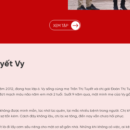
XEM TẬP
yết Vy
ăm 2012, đang học lớp 6. Vy sống cùng mẹ Trần Thị Tuyết và chị gái Đoàn Thị T
 đứt mạch máu não năm em mới 2 tuổi. Suốt 9 năm qua, một mình mẹ của Vy gồn
n không được minh mẫn, lúc nhớ lúc quên, lại mắc nhiều bệnh trong người. Chị
ợ tốn kém. Cách đây không lâu, chị bị xe tông, đến nay vẫn chưa hồi phục.
t là đi lấy cơm sầu riêng cho một cơ sở gần nhà. Những khi không có việc, ai kêu