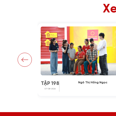
Xe
Hoài Thương
Ngô Thị Hồng Ngọc
TẬP 198
07-08-2026