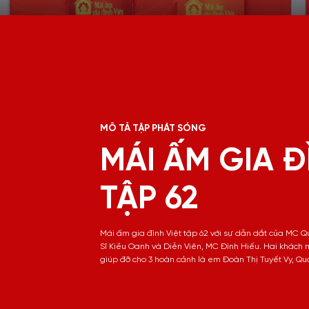
MÔ TẢ TẬP PHÁT SÓNG
MÁI ẤM GIA Đ
TẬP 62
Mái ấm gia đình Việt tập 62 với sự dẫn dắt của MC 
Sĩ Kiều Oanh và Diễn Viên, MC Đình Hiếu. Hai khách 
giúp đỡ cho 3 hoàn cảnh là em Đoàn Thị Tuyết Vy, Quá