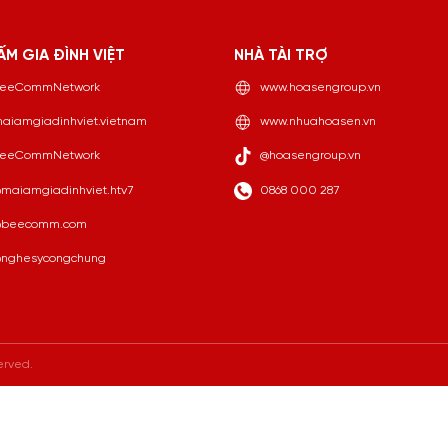
ẤM GIA ĐÌNH VIỆT
NHÀ TÀI TRỢ
eeCommNetwork
www.hoasengroup.vn
aiamgiadinhviet.vietnam
www.nhuahoasen.vn
eeCommNetwork
@hoasengroup.vn
maiamgiadinhviet.htv7
0868 000 287
beecomm.com
nghesycongchung
erved.