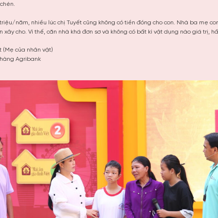
 chén.
5 triệu/năm, nhiều lúc chị Tuyết cũng không có tiền đóng cho con. Nhà ba mẹ 
xây cho. Vì thế, căn nhà khá đơn sơ và không có bất kì vật dụng nào giá trị, h
t (Mẹ của nhân vật)
 hàng Agribank