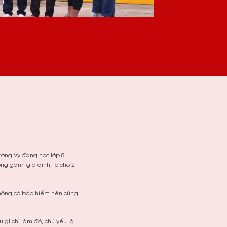
ường Vy đang học lớp 8.
g gánh gia đình, lo cho 2
 không có bảo hiểm nên cũng
 gì chị làm đó, chủ yếu là