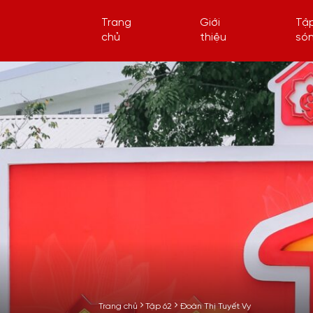
Trang
Giới
Tậ
chủ
thiệu
só
Trang chủ
Tập 62
Đoàn Thị Tuyết Vy