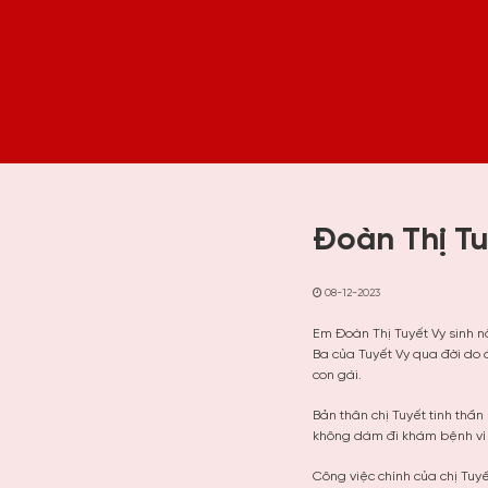
Đoàn Thị Tu
08-12-2023
Em Đoàn Thị Tuyết Vy sinh n
Ba của Tuyết Vy qua đời do
con gái.
Bản thân chị Tuyết tinh thầ
không dám đi khám bệnh vì s
Công việc chính của chị Tuyế