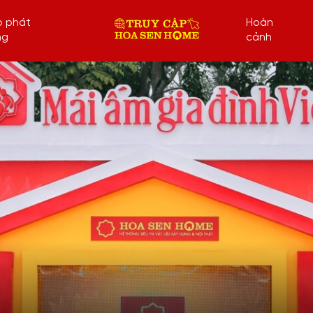
p phát
Hoàn
ng
cảnh