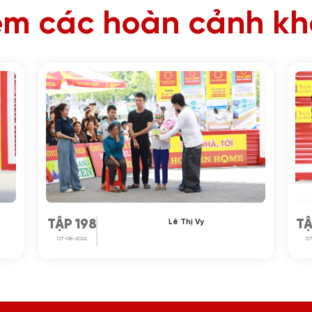
m các hoàn cảnh k
Lê Thị Vy
TẬP 198
TẬ
07-08-2026
07