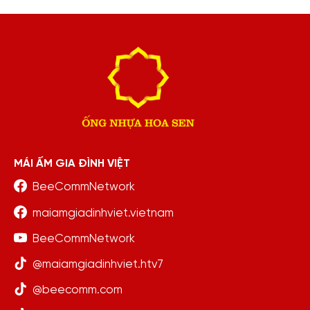
MÁI ẤM GIA ĐÌNH VIỆT
BeeCommNetwork
maiamgiadinhviet.vietnam
BeeCommNetwork
@maiamgiadinhviet.htv7
@beecomm.com