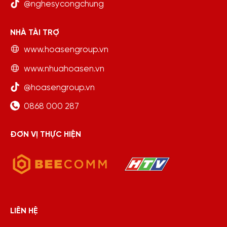
@nghesycongchung
NHÀ TÀI TRỢ
www.hoasengroup.vn
www.nhuahoasen.vn
@hoasengroup.vn
0868 000 287
ĐƠN VỊ THỰC HIỆN
LIÊN HỆ