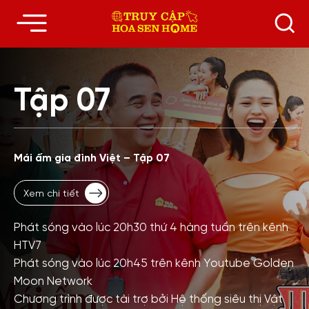
Tập 07
Mái ấm gia đình Việt – Tập 07
Xem chi tiết
Phát sóng vào lúc 20h30 thứ 4 hàng tuần trên kênh
HTV7
Phát sóng vào lúc 20h45 trên kênh Youtube Golden
Moon Network
Chương trình được tài trợ bởi Hệ thống siêu thị Vật