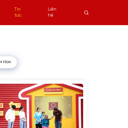
Tin
Liên
tức
hệ
H TÍCH