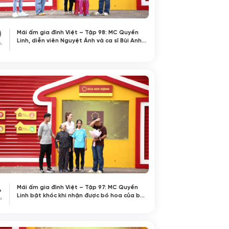
0
Mái ấm gia đình Việt – Tập 98: MC Quyền
Linh, diễn viên Nguyệt Ánh và ca sĩ Bùi Anh
4
Tuấn nghẹn ngào trước hai bé gái mồ côi
cha mẹ ruột, sống nhờ mẹ nuôi hơn 60 tuổi
4
Mái ấm gia đình Việt – Tập 97: MC Quyền
Linh bật khóc khi nhận được bó hoa của bé
4
gái mồ côi làm tặng cha