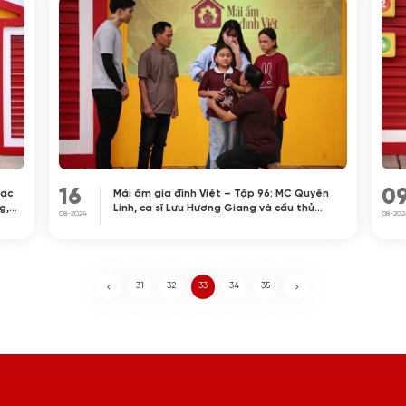
16
0
hạc
Mái ấm gia đình Việt – Tập 96: MC Quyền
g,
Linh, ca sĩ Lưu Hương Giang và cầu thủ
08-2024
08-202
hị
Đoàn Văn Hậu xúc động khi chứng kiến hoàn
tiên
cảnh của các em nhỏ mồ côi
31
32
33
34
35