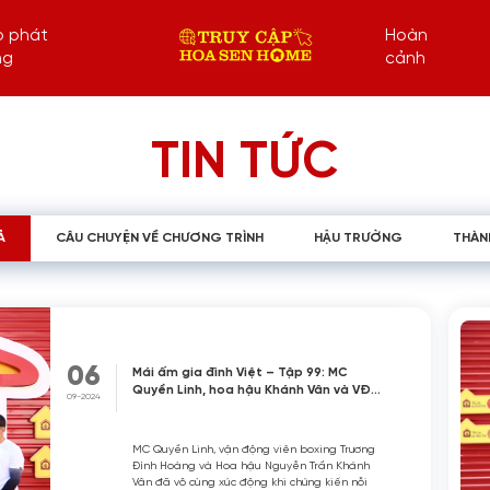
p phát
Hoàn
ng
cảnh
TIN TỨC
Ả
CÂU CHUYỆN VỀ CHƯƠNG TRÌNH
HẬU TRƯỜNG
THÀN
06
Mái ấm gia đình Việt – Tập 99: MC
Quyền Linh, hoa hậu Khánh Vân và VĐV
09-2024
Trương Đình Hoàng xúc động khi chứng
kiến hoàn cảnh của em nhỏ khuyết tật
bị cha bỏ rơi
MC Quyền Linh, vận động viên boxing Trương
Đình Hoàng và Hoa hậu Nguyễn Trần Khánh
Vân đã vô cùng xúc động khi chứng kiến nỗi