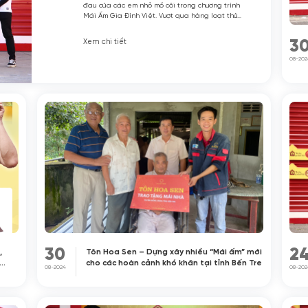
đau của các em nhỏ mồ côi trong chương trình
Mái Ấm Gia Đình Việt. Vượt qua hàng loạt thử
thách, thành công mang về 105 triệu đồng
cùng [...]
3
Xem chi tiết
08-202
30
2
,
Tôn Hoa Sen – Dựng xây nhiều “Mái ấm” mới
cho các hoàn cảnh khó khăn tại tỉnh Bến Tre
08-2024
08-202