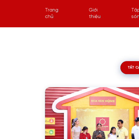
Trang
Giới
Tậ
chủ
thiệu
só
TẤT C