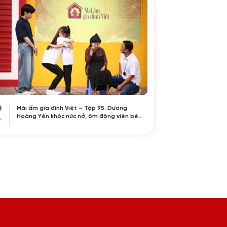
9
Mái ấm gia đình Việt – Tập 95: Dương
Hoàng Yến khóc nức nở, ôm động viên bé
4
gái vừa sinh ra đã bị cha mẹ ruột bỏ rơi