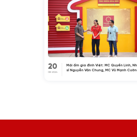
20
Mái ấm gia đình Việt: MC Quyền Linh, N
sĩ Nguyễn Văn Chung, MC Vũ Mạnh Cườn
08-2024
Diễn viên Cao Thái Hà và VĐV Nguyễn T
Ánh Viên hoàn thành buổi ghi hình đầu 
tại Hậu Giang