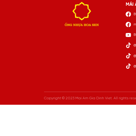
MÁI 
B
m
B
@
@
@
Copyright © 2023 Mai Am Gia Dinh Viet. All rights res