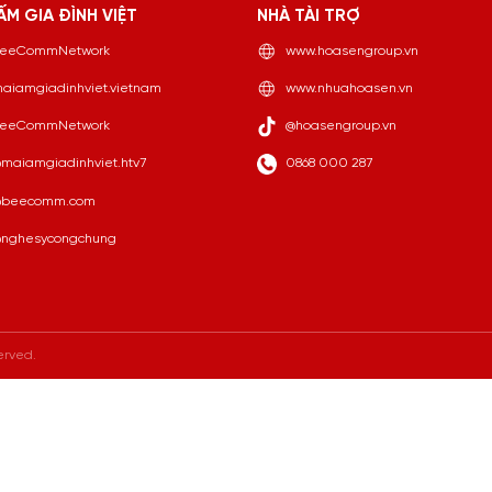
ẤM GIA ĐÌNH VIỆT
NHÀ TÀI TRỢ
eeCommNetwork
www.hoasengroup.vn
aiamgiadinhviet.vietnam
www.nhuahoasen.vn
eeCommNetwork
@hoasengroup.vn
maiamgiadinhviet.htv7
0868 000 287
beecomm.com
nghesycongchung
erved.