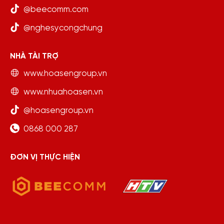
@beecomm.com
@nghesycongchung
NHÀ TÀI TRỢ
www.hoasengroup.vn
www.nhuahoasen.vn
@hoasengroup.vn
0868 000 287
ĐƠN VỊ THỰC HIỆN