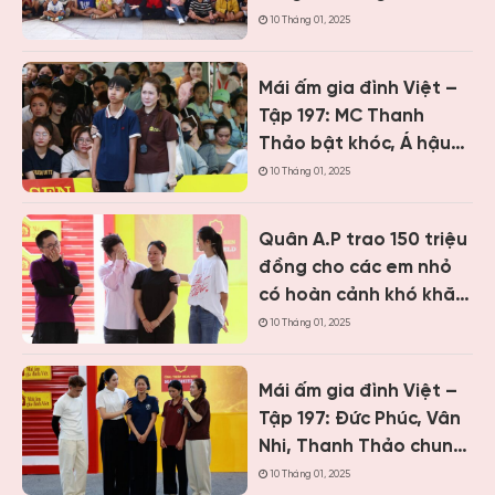
Việt, trao hơn 9 tỷ
10 Tháng 01, 2025
đồng cho trẻ em khó
khăn
Mái ấm gia đình Việt –
Tập 197: MC Thanh
Thảo bật khóc, Á hậu
Vân Nhi và ca sĩ Nguyễn
10 Tháng 01, 2025
Thái Học nghẹn lòng
trước cậu bé một mình
Quân A.P trao 150 triệu
chăm mẹ bệnh tâm
đồng cho các em nhỏ
thần
có hoàn cảnh khó khăn
khi ghi hình “Mái ấm gia
10 Tháng 01, 2025
đình Việt” tại Khánh
Hòa
Mái ấm gia đình Việt –
Tập 197: Đức Phúc, Vân
Nhi, Thanh Thảo chung
tay giúp hai cô bé có
10 Tháng 01, 2025