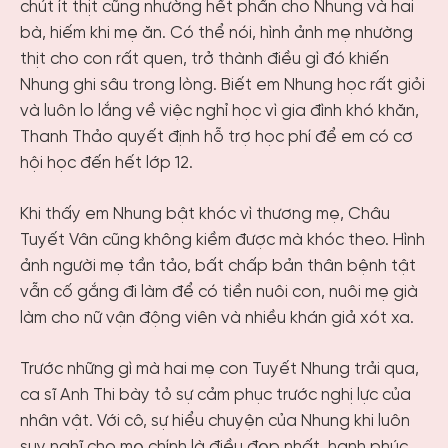
chút ít thịt cũng nhường hết phần cho Nhung và hai
bà, hiếm khi mẹ ăn. Có thể nói, hình ảnh mẹ nhường
thịt cho con rất quen, trở thành điều gì đó khiến
Nhung ghi sâu trong lòng. Biết em Nhung học rất giỏi
và luôn lo lắng về việc nghỉ học vì gia đình khó khăn,
Thanh Thảo quyết định hỗ trợ học phí để em có cơ
hội học đến hết lớp 12.
Khi thấy em Nhung bật khóc vì thương mẹ, Châu
Tuyết Vân cũng không kiềm được mà khóc theo. Hình
ảnh người mẹ tần tảo, bất chấp bản thân bệnh tật
vẫn cố gắng đi làm để có tiền nuôi con, nuôi mẹ già
làm cho nữ vận động viên và nhiều khán giả xót xa.
Trước những gì mà hai mẹ con Tuyết Nhung trải qua,
ca sĩ Anh Thi bày tỏ sự cảm phục trước nghị lực của
nhân vật. Với cô, sự hiểu chuyện của Nhung khi luôn
suy nghĩ cho mẹ chính là điều đẹp nhất, hạnh phúc