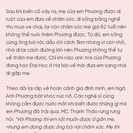
Sau khi biến cố xảy ra, mẹ của em Phương được dì
ruột của em đưa về chăm sóc, dì sống bằng nghề
thu mua ve chai, lại còn chăm sóc mẹ già 82 tuổi nên
không thể nuôi thêm Phương được. Từ đó, em sống
cùng ông bà nội, dẫu chỉ cách 3km nhưng vì còn nhỏ,
nhà dì lại cách đường lớn nên Phương không thể tự
về thăm mẹ được. Chỉ khi nào anh trai của Phương
đang học Đại Học ở Hà Nội về mới đưa em sang nhà
dì gặp mẹ.
Theo dõi lại clip về hoàn cảnh gia đình mình, em Ngô
Anh Phương bật khóc nức nở. Các nghệ sĩ cũng
không cầm được nước mắt khi biết được những gì mà
em Phương đã trải qua. MC Thanh Thảo rưng rưng
nói:
“Với Phương thì em rất muốn được ở gần mẹ,
nhưng em đang được ông bà nội chăm sóc. Mẹ thì