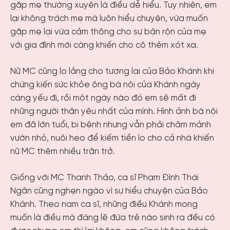
gặp mẹ thường xuyên là điều dễ hiểu. Tuy nhiên, em
lại không trách mẹ mà luôn hiểu chuyện, vừa muốn
gặp mẹ lại vừa cảm thông cho sự bận rộn của mẹ
với gia đình mới càng khiến cho cô thêm xót xa.
Nữ MC cũng lo lắng cho tương lai của Bảo Khánh khi
chứng kiến sức khỏe ông bà nội của Khánh ngày
càng yếu đi, rồi một ngày nào đó em sẽ mất đi
những người thân yêu nhất của mình. Hình ảnh bà nội
em đã lớn tuổi, bị bệnh nhưng vẫn phải chăm mảnh
vườn nhỏ, nuôi heo để kiếm tiền lo cho cả nhà khiến
nữ MC thêm nhiều trăn trở.
Giống với MC Thanh Thảo, ca sĩ Phạm Đình Thái
Ngân cũng nghẹn ngào vì sự hiểu chuyện của Bảo
Khánh. Theo nam ca sĩ, những điều Khánh mong
muốn là điều mà đáng lẽ đứa trẻ nào sinh ra đều có