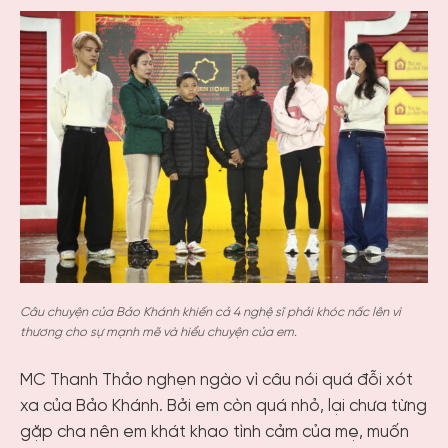
Câu chuyện của Bảo Khánh khiến cả 4 nghệ sĩ phải khóc nấc lên vì
thương cho sự mạnh mẽ và hiểu chuyện của em.
MC Thanh Thảo nghẹn ngào vì câu nói quá đỗi xót
xa của Bảo Khánh. Bởi em còn quá nhỏ, lại chưa từng
gặp cha nên em khát khao tình cảm của mẹ, muốn