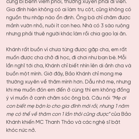
cũng bị bệnh viêm phổi, thường xuyên phải đi viện.
Gia đình hiện không có ai làm trụ cột, cũng không có
nguồn thu nhập nào ổn định. Ông bà chỉ chăm được
mảnh vườn nhỏ, nuôi ít con heo. Nhà có 3 sào ruộng
nhưng phải thuê người khác làm rồi chia gạo lại ăn.
Khánh rất buồn vì chưa từng được gặp cha, em rất
muốn được cha chở đi học, đi chơi như bạn bè. Mỗi
lần nghĩ tới cha, Khánh chỉ biết nhìn lên di ảnh cha và
buồn một mình. Giờ đây, Bảo Khánh chỉ mong mẹ
thường xuyên về thăm mình hơn. Dẫu nhớ mẹ, nhưng
khi mẹ muốn đón em đến ở cùng thì em không đồng
ý vì muốn ở cạnh chăm sóc ông bà. Câu nói
“Mẹ ơi
con biết mẹ bận lo cho gia đình mới rồi, nhưng 1 năm
mẹ có thể về thăm con 1 lần thôi cũng được”
của Bảo
Khánh khiến MC Thanh Thảo và các nghệ sĩ bật
khóc nức nở.