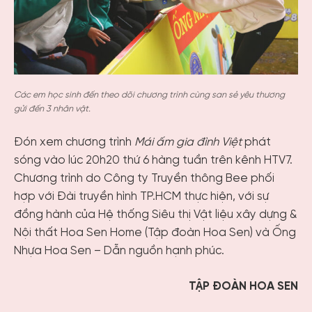
Các em học sinh đến theo dõi chương trình cùng san sẻ yêu thương
gửi đến 3 nhân vật.
Đón xem chương trình
Mái ấm gia đình Việt
phát
sóng vào lúc 20h20 thứ 6 hàng tuần trên kênh HTV7.
Chương trình do Công ty Truyền thông Bee phối
hợp với Đài truyền hình TP.HCM thực hiện, với sự
đồng hành của Hệ thống Siêu thị Vật liệu xây dựng &
Nội thất Hoa Sen Home (Tập đoàn Hoa Sen) và Ống
Nhựa Hoa Sen – Dẫn nguồn hạnh phúc.
TẬP ĐOÀN HOA SEN