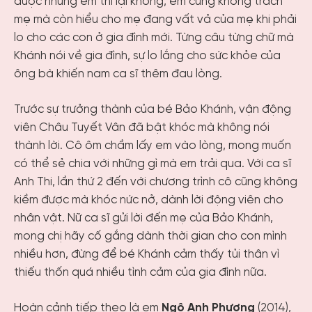
được nhưng em thì lại không, em cũng không trách
mẹ mà còn hiểu cho mẹ đang vất vả của mẹ khi phải
lo cho các con ở gia đình mới. Từng câu từng chữ mà
Khánh nói về gia đình, sự lo lắng cho sức khỏe của
ông bà khiến nam ca sĩ thêm đau lòng.
Trước sự trưởng thành của bé Bảo Khánh, vận động
viên Châu Tuyết Vân đã bật khóc mà không nói
thành lời. Cô ôm chầm lấy em vào lòng, mong muốn
có thể sẻ chia với những gì mà em trải qua. Với ca sĩ
Anh Thi, lần thứ 2 đến với chương trình cô cũng không
kiềm được mà khóc nức nở, dành lời động viên cho
nhân vật. Nữ ca sĩ gửi lời đến mẹ của Bảo Khánh,
mong chị hãy cố gắng dành thời gian cho con mình
nhiều hơn, đừng để bé Khánh cảm thấy tủi thân vì
thiếu thốn quá nhiều tình cảm của gia đình nữa.
Hoàn cảnh tiếp theo là em
Ngô Anh Phương
(2014),