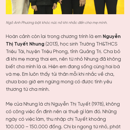
Ngô Anh Phương bật khóc nức nở khi nhắc đến cha mẹ mình.
Hoàn cảnh còn lại trong chương trình là em
Nguyễn
Thị Tuyết Nhung
(2013), học sinh Trường TH&THCS
Triệu Tài, huyện Triệu Phong, tỉnh Quảng Trị. Cha bỏ
đi khi mẹ mang thai em, nên từ nhỏ Nhung đã không
biết cha mình là ai. Hiện em đang sống cùng hai bà
và mẹ. Em luôn thấy tủi thân mỗi khi nhắc về cha,
chưa bao giờ em ngừng mong có được tình yêu
thương từ cha mình.
Mẹ của Nhung là chị Nguyễn Thị Tuyết (1978), không
có công việc ổn định nên ai thuê gì làm đó. Những
ngày có việc làm, thu nhập chị Tuyết khoảng
100.000 – 150.000 đồng. Chị bị ngọng từ nhỏ, phát