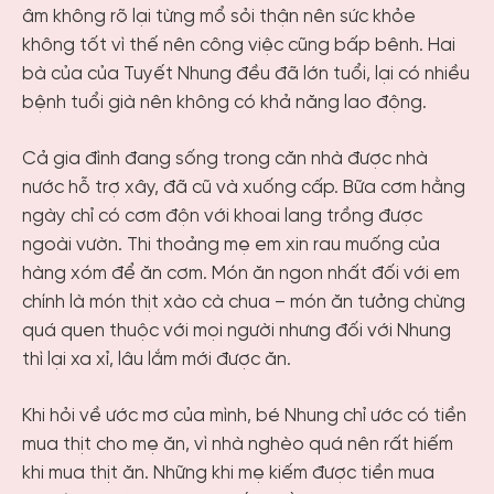
âm không rõ lại từng mổ sỏi thận nên sức khỏe
không tốt vì thế nên công việc cũng bấp bênh. Hai
bà của của Tuyết Nhung đều đã lớn tuổi, lại có nhiều
bệnh tuổi già nên không có khả năng lao động.
Cả gia đình đang sống trong căn nhà được nhà
nước hỗ trợ xây, đã cũ và xuống cấp. Bữa cơm hằng
ngày chỉ có cơm độn với khoai lang trồng được
ngoài vườn. Thi thoảng mẹ em xin rau muống của
hàng xóm để ăn cơm. Món ăn ngon nhất đối với em
chính là món thịt xào cà chua – món ăn tưởng chừng
quá quen thuộc với mọi người nhưng đối với Nhung
thì lại xa xỉ, lâu lắm mới được ăn.
Khi hỏi về ước mơ của mình, bé Nhung chỉ ước có tiền
mua thịt cho mẹ ăn, vì nhà nghèo quá nên rất hiếm
khi mua thịt ăn. Những khi mẹ kiếm được tiền mua