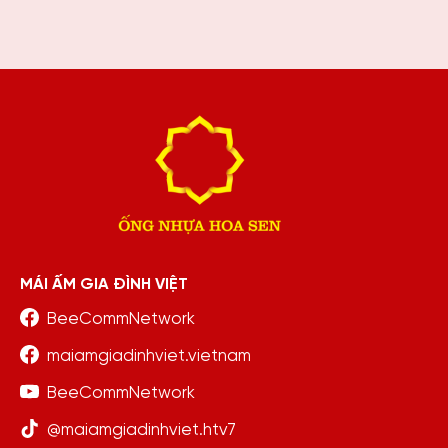
hoàn cảnh khiến ai
cũng nghẹn lòng
MÁI ẤM GIA ĐÌNH VIỆT
BeeCommNetwork
maiamgiadinhviet.vietnam
BeeCommNetwork
@maiamgiadinhviet.htv7