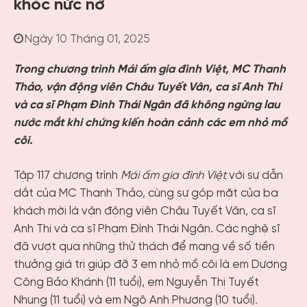
khóc nức nở
Ngày 10 Tháng 01, 2025
Trong chương trình Mái ấm gia đình Việt, MC Thanh
Thảo, vận động viên Châu Tuyết Vân, ca sĩ Anh Thi
và ca sĩ Phạm Đình Thái Ngân đã không ngừng lau
nước mắt khi chứng kiến hoàn cảnh các em nhỏ mồ
côi.
Tập 117 chương trình
Mái ấm gia đình Việt
với sự dẫn
dắt của MC Thanh Thảo, cùng sự góp mặt của ba
khách mời là vận động viên Châu Tuyết Vân, ca sĩ
Anh Thi và ca sĩ Phạm Đình Thái Ngân. Các nghệ sĩ
đã vượt qua những thử thách để mang về số tiền
thưởng giá trị giúp đỡ 3 em nhỏ mồ côi là em Dương
Công Bảo Khánh (11 tuổi), em Nguyễn Thị Tuyết
Nhung (11 tuổi) và em Ngô Anh Phương (10 tuổi).