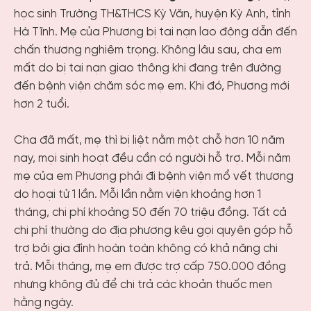
học sinh Trường TH&THCS Kỳ Văn, huyện Kỳ Anh, tỉnh
Hà Tĩnh. Mẹ của Phương bị tai nạn lao động dẫn đến
chấn thương nghiêm trọng. Không lâu sau, cha em
mất do bị tai nạn giao thông khi đang trên đường
đến bệnh viện chăm sóc mẹ em. Khi đó, Phương mới
hơn 2 tuổi.
Cha đã mất, mẹ thì bị liệt nằm một chỗ hơn 10 năm
nay, mọi sinh hoạt đều cần có người hỗ trợ. Mỗi năm
mẹ của em Phương phải đi bệnh viện mổ vết thương
do hoại tử 1 lần. Mỗi lần nằm viện khoảng hơn 1
tháng, chi phí khoảng 50 đến 70 triệu đồng. Tất cả
chi phí thường do địa phương kêu gọi quyên góp hỗ
trợ bởi gia đình hoàn toàn không có khả năng chi
trả. Mỗi tháng, mẹ em được trợ cấp 750.000 đồng
nhưng không đủ để chi trả các khoản thuốc men
hằng ngày.