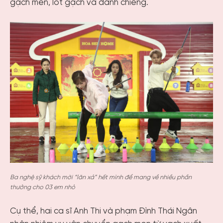
gạch men, lót gạch và đánh chiêng.
Ba nghệ sỹ khách mời “lăn xả” hết mình để mang về nhiều phần
thưởng cho 03 em nhỏ
Cụ thể, hai ca sĩ Anh Thi và phạm Đình Thái Ngân