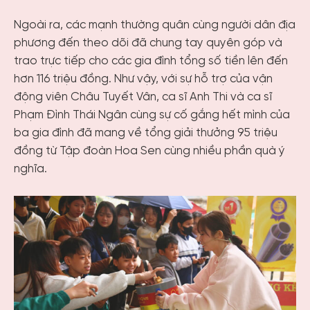
Ngoài ra, các mạnh thường quân cùng người dân địa
phương đến theo dõi đã chung tay quyên góp và
trao trực tiếp cho các gia đình tổng số tiền lên đến
hơn 116 triệu đồng. Như vậy, với sự hỗ trợ của vận
động viên Châu Tuyết Vân, ca sĩ Anh Thi và ca sĩ
Phạm Đình Thái Ngân cùng sự cố gắng hết mình của
ba gia đình đã mang về tổng giải thưởng 95 triệu
đồng từ Tập đoàn Hoa Sen cùng nhiều phần quà ý
nghĩa.