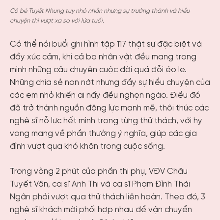
Cô bé Tuyết Nhung tuy nhỏ nhắn nhưng sự trưởng thành và hiểu
chuyện thì vượt xa so với lứa tuổi.
Có thể nói buổi ghi hình tập 117 thật sự đặc biệt và
đầy xúc cảm, khi cả ba nhân vật đều mang trong
mình những câu chuyện cuộc đời quá đỗi éo le.
Những chia sẻ non nớt nhưng đầy sự hiểu chuyện của
các em nhỏ khiến ai nấy đều nghẹn ngào. Điều đó
đã trở thành nguồn động lực mạnh mẽ, thôi thúc các
nghệ sĩ nỗ lực hết mình trong từng thử thách, với hy
vọng mang về phần thưởng ý nghĩa, giúp các gia
đình vượt qua khó khăn trong cuộc sống.
Trong vòng 2 phút của phần thi phụ, VĐV Châu
Tuyết Vân, ca sĩ Anh Thi và ca sĩ Phạm Đình Thái
Ngân phải vượt qua thử thách liên hoàn. Theo đó, 3
nghệ sĩ khách mời phối hợp nhau để vận chuyển