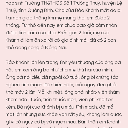
học sinh Trường TH&THCS Số 1 Trường Thuỷ, huyện Lệ
Thuỷ, tỉnh Quảng Bình. Cha của Bảo Khánh mất do bị
tai nạn giao thông khi mẹ mang thai em được 2
tháng. Từ nhỏ đến nay em chưa bao giờ cảm nhận
được tình cảm của cha. Đến gần 2 tuổi, mẹ của
Khánh đi làm ăn xa rồi có gia đình mới, đã có 2 con
nhỏ đang sống ở Đồng Nai.
Bảo Khánh lớn lên trong tình yêu thương của ông bà
nội, em xem ông bà như cha mẹ thứ hai của mình.
Ông bà nội đều đã ngoài 60 tuổi, ông bị chứng tắc
nghẽn tĩnh mạch đã nhiều năm, mỗi ngày đều phải
thở máy 2 lần. Mỗi khi mệt, ông phải nhập viện thăm
khám hơn 1 tuần, tiền thuốc men, viện phí khá tốn
kém. Bà nội của Khánh bị u máu tĩnh mạch, đã mổ
một lần nhưng sức khỏe vẫn rất yếu, không làm được
gì vì có nguy cơ bị vỡ mạch máu. Bản thân em Khánh