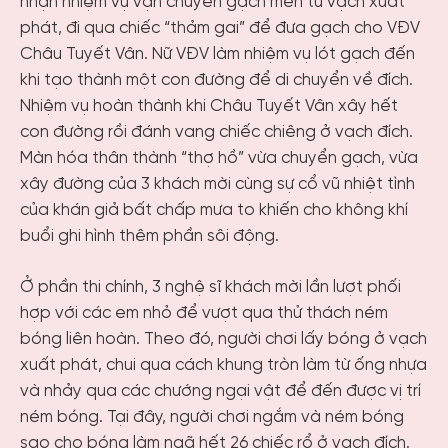
nhận nhiệm vụ vận chuyển gạch men từ vạch xuất
phát, đi qua chiếc “thảm gai” để đưa gạch cho VĐV
Châu Tuyết Vân. Nữ VĐV làm nhiệm vụ lót gạch đến
khi tạo thành một con đường để di chuyển về đích.
Nhiệm vụ hoàn thành khi Châu Tuyết Vân xây hết
con đường rồi đánh vang chiếc chiêng ở vạch đích.
Màn hóa thân thành “thợ hồ” vừa chuyển gạch, vừa
xây đường của 3 khách mời cùng sự cổ vũ nhiệt tình
của khán giả bất chấp mưa to khiến cho không khí
buổi ghi hình thêm phần sôi động.
Ở phần thi chính, 3 nghệ sĩ khách mời lần lượt phối
hợp với các em nhỏ để vượt qua thử thách ném
bóng liên hoàn. Theo đó, người chơi lấy bóng ở vạch
xuất phát, chui qua cách khung tròn làm từ ống nhựa
và nhảy qua các chướng ngại vật để đến được vị trí
ném bóng. Tại đây, người chơi ngắm và ném bóng
sao cho bóng làm ngã hết 26 chiếc rổ ở vạch đích.