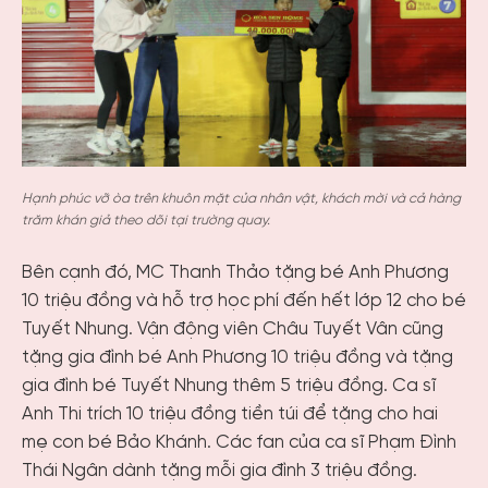
Hạnh phúc vỡ òa trên khuôn mặt của nhân vật, khách mời và cả hàng
trăm khán giả theo dõi tại trường quay.
Bên cạnh đó, MC Thanh Thảo tặng bé Anh Phương
10 triệu đồng và hỗ trợ học phí đến hết lớp 12 cho bé
Tuyết Nhung. Vận động viên Châu Tuyết Vân cũng
tặng gia đình bé Anh Phương 10 triệu đồng và tặng
gia đình bé Tuyết Nhung thêm 5 triệu đồng. Ca sĩ
Anh Thi trích 10 triệu đồng tiền túi để tặng cho hai
mẹ con bé Bảo Khánh. Các fan của ca sĩ Phạm Đình
Thái Ngân dành tặng mỗi gia đình 3 triệu đồng.