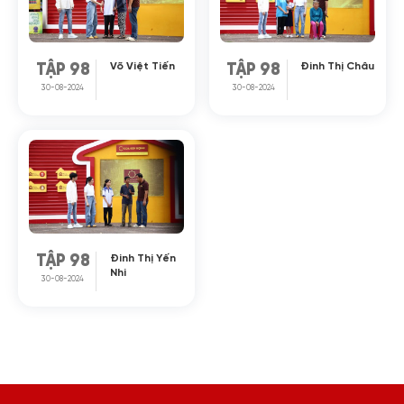
Võ Việt Tiến
Đinh Thị Châu
TẬP 98
TẬP 98
30-08-2024
30-08-2024
Đinh Thị Yến
TẬP 98
Nhi
30-08-2024