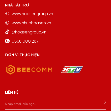
NHÀ TÀI TRỢ
www.hoasengroup.vn
www.nhuahoasen.vn
@hoasengroup.vn
0868 000 287
ĐƠN VỊ THỰC HIỆN
LIÊN HỆ