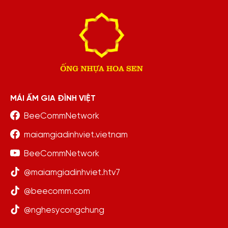
MÁI ẤM GIA ĐÌNH VIỆT
BeeCommNetwork
maiamgiadinhviet.vietnam
BeeCommNetwork
@maiamgiadinhviet.htv7
@beecomm.com
@nghesycongchung