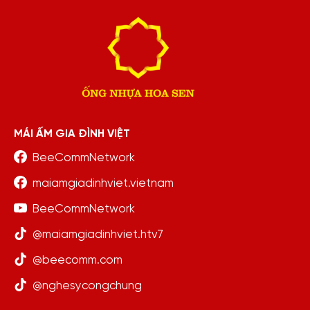
MÁI ẤM GIA ĐÌNH VIỆT
BeeCommNetwork
maiamgiadinhviet.vietnam
BeeCommNetwork
@maiamgiadinhviet.htv7
@beecomm.com
@nghesycongchung