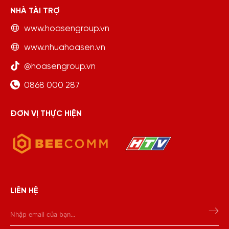
NHÀ TÀI TRỢ
www.hoasengroup.vn
www.nhuahoasen.vn
@hoasengroup.vn
0868 000 287
ĐƠN VỊ THỰC HIỆN
LIÊN HỆ