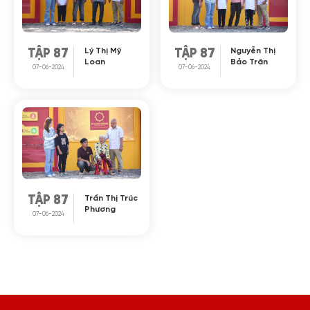
Lý Thị Mỹ
Nguyễn Thị
TẬP 87
TẬP 87
Loan
Bảo Trân
07-06-2024
07-06-2024
Trần Thị Trúc
TẬP 87
Phương
07-06-2024