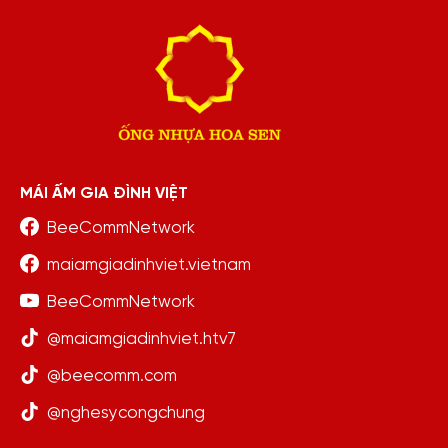
MÁI ẤM GIA ĐÌNH VIỆT
BeeCommNetwork
maiamgiadinhviet.vietnam
BeeCommNetwork
@maiamgiadinhviet.htv7
@beecomm.com
@nghesycongchung