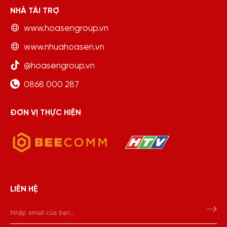
NHÀ TÀI TRỢ
www.hoasengroup.vn
www.nhuahoasen.vn
@hoasengroup.vn
0868 000 287
ĐƠN VỊ THỰC HIỆN
LIÊN HỆ