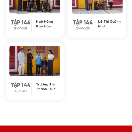
Ngô Hồng
Lê Thị Quỳnh
TẬP 144
TẬP 144
Bảo Hân
Như
25-07-2025
25-07-2025
Trương Thị
TẬP 144
Thanh Trúc
25-07-2025