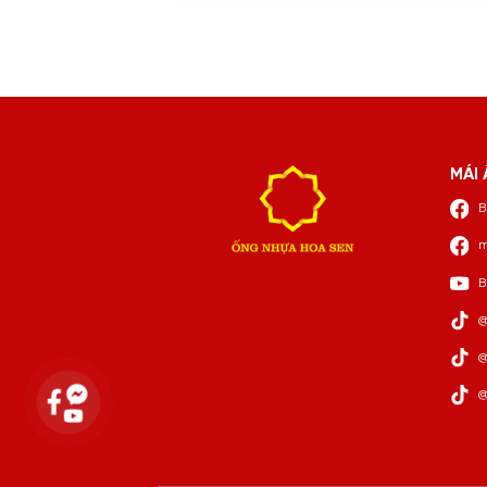
MÁI 
B
m
B
@
@
@