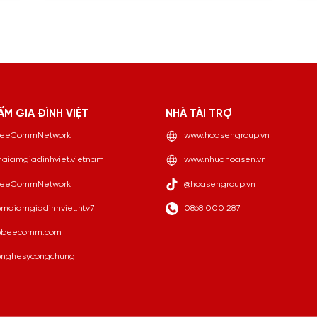
ẤM GIA ĐÌNH VIỆT
NHÀ TÀI TRỢ
eeCommNetwork
www.hoasengroup.vn
aiamgiadinhviet.vietnam
www.nhuahoasen.vn
eeCommNetwork
@hoasengroup.vn
maiamgiadinhviet.htv7
0868 000 287
beecomm.com
nghesycongchung