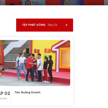
TẬP PHÁT SÓNG
Tập 02
Tào Quảng Doanh
P 02
-10-2022