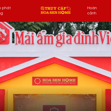
p phát
Hoàn
ng
cảnh