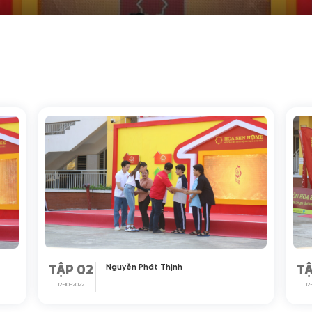
Nguyễn Phát Thịnh
TẬP 02
TẬ
12-10-2022
12