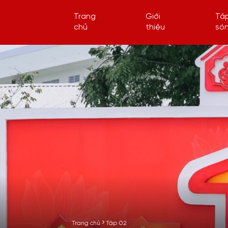
Trang
Giới
Tậ
chủ
thiệu
só
Trang chủ
Tập 02