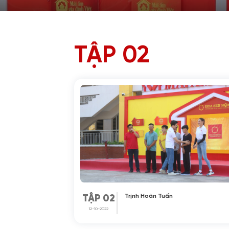
TẬP 02
Trịnh Hoàn Tuấn
TẬP 02
12-10-2022