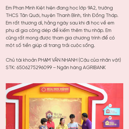
Em Phan Minh Kiệt hiện đang học lớp 9A2, trường
THCS Tân Quới, huyện Thanh Bình, tỉnh Đồng Tháp.
Em rất thương dì, hằng ngày sau khi đi học về em
phụ dì gia công dép để kiếm thêm thu nhập. Em
cũng rất mong được tham gia chương trình để có
một số tiền giúp dì trang trải cuộc sống.
Chủ tài khoản PHẠM VĂN NHANH (Cậu của nhân vật)
STK: 6506275296099 – Ngân hàng AGRIBANK