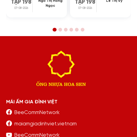
Ngô Thị Hồng
Lê Thị Vy
TẬP 198
TẬP 198
Ngọc
07-08-2026
07-08-2026
MÁI ẤM GIA ĐÌNH VIỆT
BeeCommNetwork
maiamgiadinhviet.vietnam
BeeCommNetwork