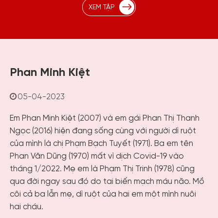
XEM TẬP
Phan Minh Kiệt
05-04-2023
Em Phan Minh Kiệt (2007) và em gái Phan Thị Thanh
Ngọc (2016) hiện đang sống cùng với người dì ruột
của mình là chị Phạm Bạch Tuyết (1971). Ba em tên
Phan Văn Dũng (1970) mất vì dịch Covid-19 vào
tháng 1/2022. Mẹ em là Phạm Thị Trinh (1978) cũng
qua đời ngay sau đó do tai biến mạch máu não. Mồ
côi cả ba lẫn mẹ, dì ruột của hai em một mình nuôi
hai cháu.