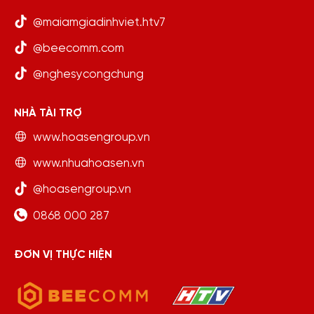
@maiamgiadinhviet.htv7
@beecomm.com
@nghesycongchung
NHÀ TÀI TRỢ
www.hoasengroup.vn
www.nhuahoasen.vn
@hoasengroup.vn
0868 000 287
ĐƠN VỊ THỰC HIỆN