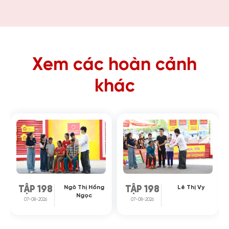
Xem các hoàn cảnh
khác
Ngô Thị Hồng
Lê Thị Vy
TẬP 198
TẬP 198
Ngọc
07-08-2026
07-08-2026