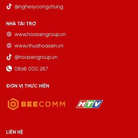
@nghesycongchung
NHÀ TÀI TRỢ
www.hoasengroup.vn
www.nhuahoasen.vn
@hoasengroup.vn
0868 000 287
ĐƠN VỊ THỰC HIỆN
LIÊN HỆ