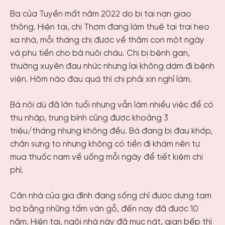
Ba của Tuyền mất năm 2022 do bị tai nạn giao
thông. Hiện tại, chị Thơm đang làm thuê tại trại heo
xa nhà, mỗi tháng chị được về thăm con một ngày
và phụ tiền cho bà nuôi cháu. Chị bị bệnh gan,
thường xuyên đau nhức nhưng lại không dám đi bệnh
viện. Hôm nào đau quá thì chị phải xin nghỉ làm.
Bà nội dù đã lớn tuổi nhưng vẫn làm nhiều việc để có
thu nhập, trung bình cũng được khoảng 3
triệu/tháng nhưng không đều. Bà đang bị đau khớp,
chân sưng to nhưng không có tiền đi khám nên tự
mua thuốc nam về uống mỗi ngày để tiết kiệm chi
phí.
Căn nhà của gia đình đang sống chỉ được dựng tạm
bợ bằng những tấm ván gỗ, đến nay đã được 10
năm. Hiện tại, ngôi nhà này đã mục nát, gian bếp thì