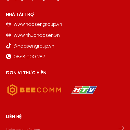
NHÀ TÀI TRỢ
www.hoasengroup.vn
www.nhuahoasen.vn
@hoasengroup.vn
0868 000 287
ĐƠN VỊ THỰC HIỆN
LIÊN HỆ