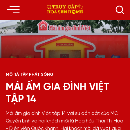
MÔ TẢ TẬP PHÁT SÓNG
MÁI ẤM GIA ĐÌNH VIỆT
TẬP 14
Mái ấm gia đình Việt tập 14 với sự dẫn dắt của MC
Quyền Linh và hai khách mời là Hoa hậu Thái Thị Hoa
- Diễn viên Quốc Khánh. Hai khách mời đã vượt qua