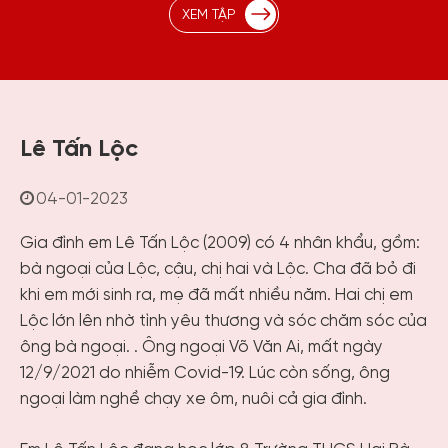
XEM TẬP
Lê Tấn Lộc
04-01-2023
Gia đình em Lê Tấn Lộc (2009) có 4 nhân khẩu, gồm:
bà ngoại của Lộc, cậu, chị hai và Lộc. Cha đã bỏ đi
khi em mới sinh ra, mẹ đã mất nhiều năm. Hai chị em
Lộc lớn lên nhờ tình yêu thương và sóc chăm sóc của
ông bà ngoại. . Ông ngoại Võ Văn Ai, mất ngày
12/9/2021 do nhiễm Covid-19. Lúc còn sống, ông
ngoại làm nghề chạy xe ôm, nuôi cả gia đình.