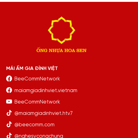
MÁI ẤM GIA ĐÌNH VIỆT
BeeCommNetwork
maiamgiadinhviet.vietnam
BeeCommNetwork
@maiamgiadinhviet.htv7
@beecomm.com
@nghesycongchung