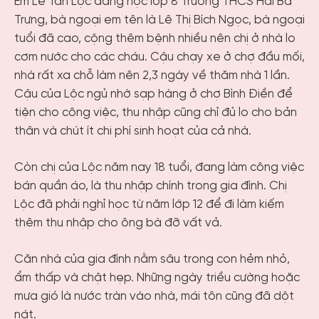
Em Lê Tấn Lộc đang học lớp 8 Trường THCS Hai Bà
Trưng, bà ngoại em tên là Lê Thị Bích Ngọc, bà ngoại
tuổi đã cao, cộng thêm bệnh nhiều nên chị ở nhà lo
cơm nước cho các cháu. Cậu chạy xe ở chợ đầu mối,
nhà rất xa chỗ làm nên 2,3 ngày về thăm nhà 1 lần.
Cậu của Lộc ngủ nhờ sạp hàng ở chợ Bình Điền để
tiện cho công việc, thu nhập cũng chỉ đủ lo cho bản
thân và chút ít chi phí sinh hoạt của cả nhà.
Còn chị của Lộc năm nay 18 tuổi, đang làm công việc
bán quần áo, là thu nhập chính trong gia đình. Chị
Lộc đã phải nghỉ học từ năm lớp 12 để đi làm kiếm
thêm thu nhập cho ông bà đỡ vất vả.
Căn nhà của gia đình nằm sâu trong con hẻm nhỏ,
ẩm thấp và chật hẹp. Những ngày triều cường hoặc
mưa gió là nước tràn vào nhà, mái tôn cũng đã dột
nát.