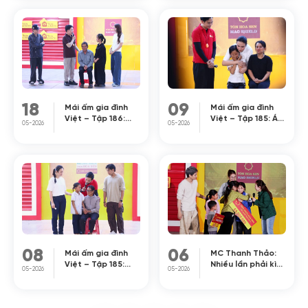
mất cha mẹ, câu
không nhận ra”
chuyện khiến
khiến MC Đại
nhiều người xót xa
Nghĩa bật khóc
trên sóng truyền
hình
18
09
Mái ấm gia đình
Mái ấm gia đình
Việt – Tập 186:
Việt – Tập 185: Á
05-2026
05-2026
Đại Nghĩa, Phí
hậu Thủy Tiên bức
Phương Anh
xúc vì người cha
nghẹn ngào trước
ruột bỏ đi khi con
cảnh cô bé trò
gái mới sinh chưa
chuyện cùng di
được 1 tháng tuổi
ảnh mẹ
08
06
Mái ấm gia đình
MC Thanh Thảo:
Việt – Tập 185:
Nhiều lần phải kìm
05-2026
05-2026
Xót xa câu chuyện
nước mắt để giữ
của cô bé 10 tuổi
mạch câu chuyện
chỉ nặng 20kg vì
khi dẫn “Mái ấm