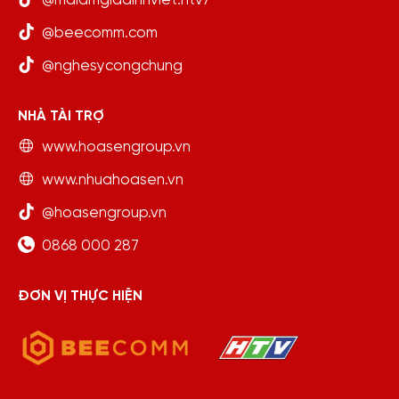
@maiamgiadinhviet.htv7
@beecomm.com
@nghesycongchung
NHÀ TÀI TRỢ
www.hoasengroup.vn
www.nhuahoasen.vn
@hoasengroup.vn
0868 000 287
ĐƠN VỊ THỰC HIỆN