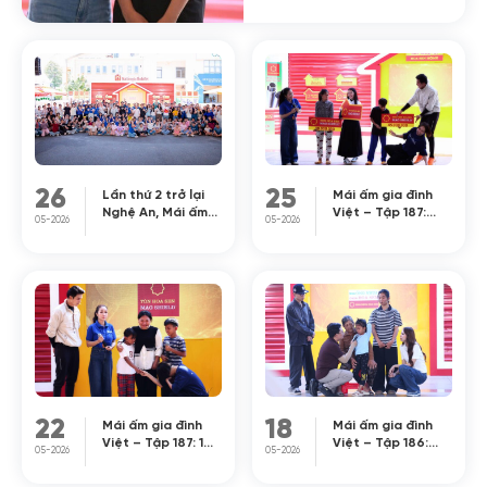
viên Vĩnh Đam. Các
nghệ sĩ không giấu
được sự xúc động khi
chứng kiến hoàn cảnh
của các em nhỏ sớm
thiếu [...]
26
25
Lần thứ 2 trở lại
Mái ấm gia đình
Nghệ An, Mái ấm
Việt – Tập 187:
05-2026
05-2026
gia đình Việt tiếp
Bữa cơm trắng
tục lan tỏa hành
chan nước mắm
trình sẻ chia yêu
của cậu bé không
thương tại Bắc
biết mặt cha
Trung Bộ
khiến Ốc Thanh
Vân, GiGi Hương
Giang nghẹn
ngào
22
18
Mái ấm gia đình
Mái ấm gia đình
Việt – Tập 187: 16
Việt – Tập 186:
05-2026
05-2026
tuổi gánh cả gia
Câu nói “gặp mẹ
đình sau biến cố
ngoài đường cũng