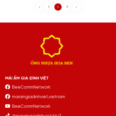
thiếu dinh dưỡng
gia đình Việt”
nhưng vẫn mong
3
4
5
lớn nhanh để
chăm mẹ và ông
bà
MÁI ẤM GIA ĐÌNH VIỆT
BeeCommNetwork
maiamgiadinhviet.vietnam
BeeCommNetwork