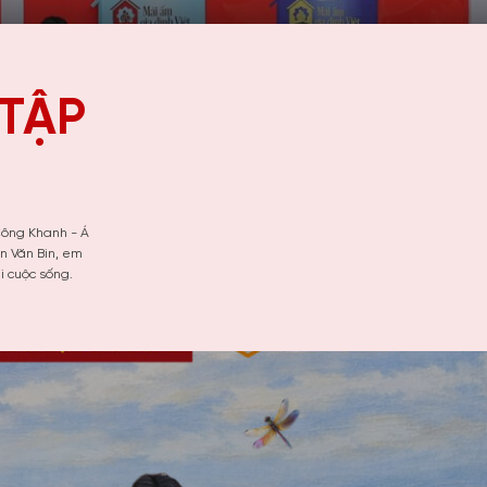
 TẬP
Công Khanh - Á
n Văn Bin, em
i cuộc sống.