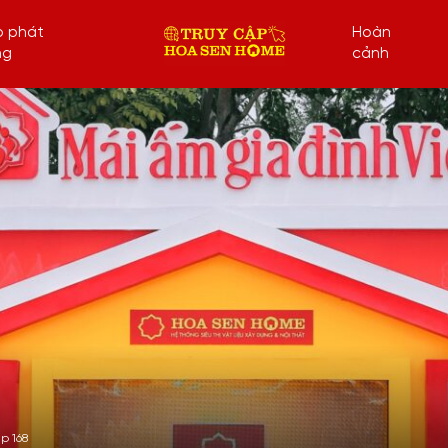
p phát
Hoàn
ng
cảnh
p 168