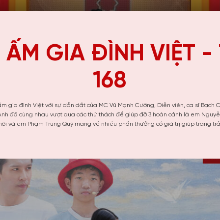
 ẤM GIA ĐÌNH VIỆT -
168
 ấm gia đình Việt với sự dẫn dắt của MC Vũ Mạnh Cường, Diễn viên, ca sĩ Bạch 
nh đã cùng nhau vượt qua các thử thách để giúp đỡ 3 hoàn cảnh là em Nguyễ
hôi và em Phạm Trung Quý mang về nhiều phần thưởng có giá trị giúp trang trả