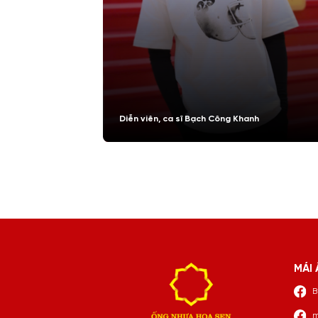
Diễn viên, ca sĩ Bạch Công Khanh
MÁI 
B
m