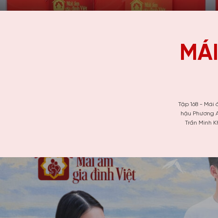
MÁI
Tập 168 - Mái
hậu Phương A
Trần Minh K