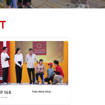
T
Trần Minh Khôi
P 168
TẬP 168
9-01-2026
09-01-2026