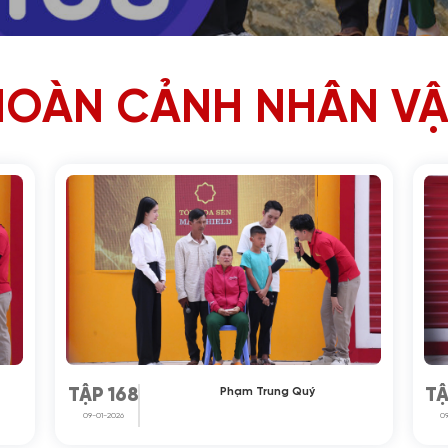
HOÀN CẢNH NHÂN VẬ
Phạm Trung Quý
TẬP 168
TẬ
09-01-2026
0