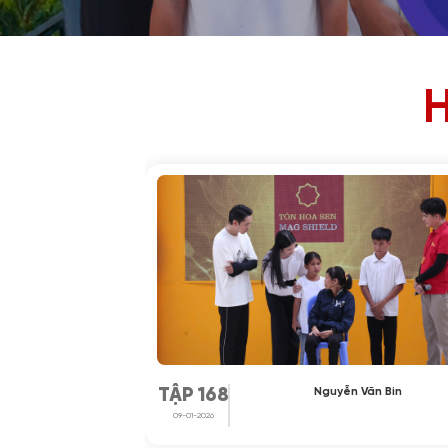
nh Khôi
Nguyễn Văn Bin
TẬP 168
09-01-2026