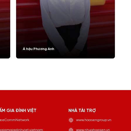
Á hậu Phương Anh
ẤM GIA ĐÌNH VIỆT
NHÀ TÀI TRỢ
eeCommNetwork
www.hoasengroup.vn
aiamgiadinhviet.vietnam
www.nhuahoasen.vn