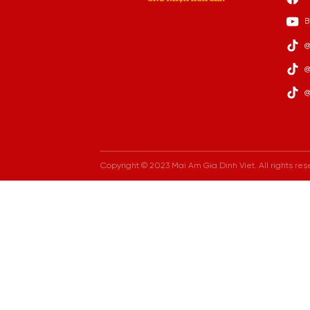
B
@
@
@
Copyright © 2023 Mai Am Gia Dinh Viet. All rights res