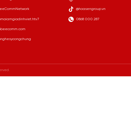
eeCommNetwork
@hoasengroup.vn
maiamgiadinhviet.htv7
0868 000 287
beecomm.com
nghesycongchung
erved.