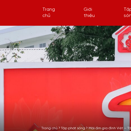
Trang
Giới
Tậ
chủ
thiệu
só
Trang chủ
Tập phát sóng
Mái ấm gia đình Việt – Tậ