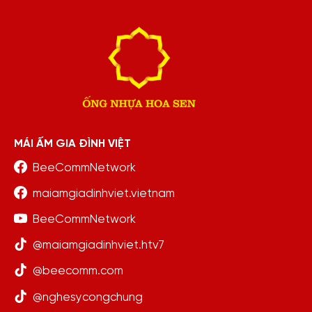
MÁI ẤM GIA ĐÌNH VIỆT
BeeCommNetwork
maiamgiadinhviet.vietnam
BeeCommNetwork
@maiamgiadinhviet.htv7
@beecomm.com
@nghesycongchung