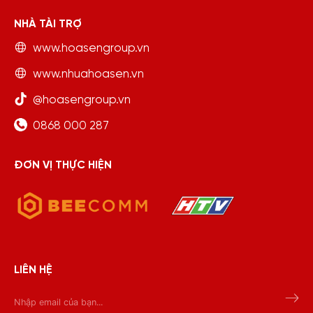
NHÀ TÀI TRỢ
www.hoasengroup.vn
www.nhuahoasen.vn
@hoasengroup.vn
0868 000 287
ĐƠN VỊ THỰC HIỆN
LIÊN HỆ