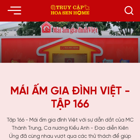
MÁI ẤM GIA ĐÌNH VIỆT -
TẬP 166
Tập 166 - Mái ấm gia đình Việt với sự dẫn dắt của MC
Thành Trung, Ca nương Kiều Anh - Đạo diễn Kiên
Ứng đã cùng nhau vượt qua các thử thách để giúp