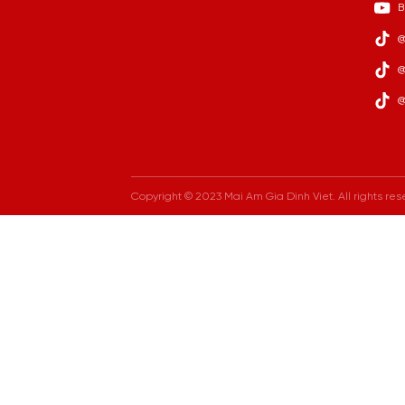
B
@
@
@
Copyright © 2023 Mai Am Gia Dinh Viet. All rights res