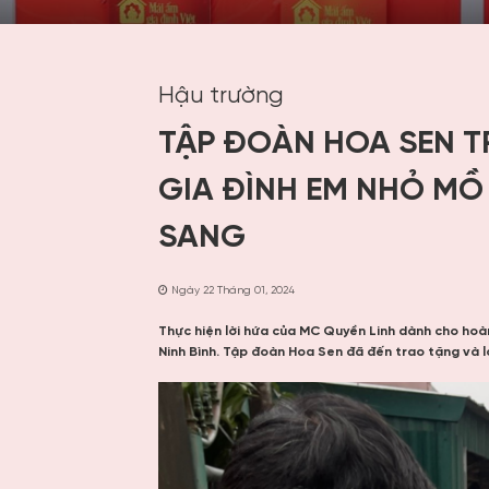
Hậu trường
TẬP ĐOÀN HOA SEN T
GIA ĐÌNH EM NHỎ MỒ
SANG
Ngày 22 Tháng 01, 2024
Thực hiện lời hứa của MC Quyền Linh dành cho hoà
Ninh Bình. Tập đoàn Hoa Sen đã đến trao tặng và l