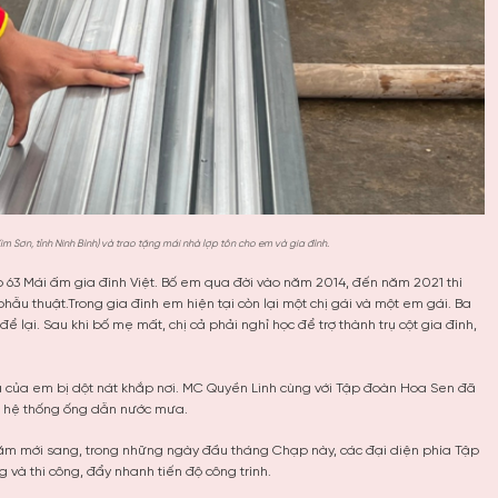
 Sơn, tỉnh Ninh Bình) và trao tặng mái nhà lợp tôn cho em và gia đình.
p 63 Mái ấm gia đình Việt. Bố em qua đời vào năm 2014, đến năm 2021 thì
u thuật.Trong gia đình em hiện tại còn lại một chị gái và một em gái. Ba
lại. Sau khi bố mẹ mất, chị cả phải nghỉ học để trợ thành trụ cột gia đình,
hà của em bị dột nát khắp nơi. MC Quyền Linh cùng với Tập đoàn Hoa Sen đã
t hệ thống ống dẫn nước mưa.
ăm mới sang, trong những ngày đầu tháng Chạp này, các đại diện phía Tập
 và thi công, đẩy nhanh tiến độ công trình.