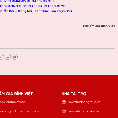
NHVIET
#MAGDV
#HOASENGROUP
ASEN
#ONGTHEPHOASEN
#HOASENHOME
t Ổn Rồi – Đông Nhi, Hiền Thục, Jun Phạm, Bùi
Mái ấm gia đình Việt
ẤM GIA ĐÌNH VIỆT
NHÀ TÀI TRỢ
eeCommNetwork
www.hoasengroup.vn
aiamgiadinhviet.vietnam
www.nhuahoasen.vn