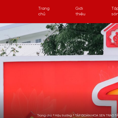
Trang
Giới
Tậ
chủ
thiệu
só
Trang chủ
Hậu trường
TẬP ĐOÀN HOA SEN TRAO T