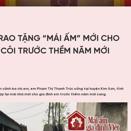
RAO TẶNG “MÁI ẤM” MỚI CHO
 CÔI TRƯỚC THỀM NĂM MỚI
n cảnh ba chị em, em Phạm Thị Thanh Trúc sống tại huyện Kim Sơn, tỉnh
ợp lại mái nhà mới cho gia đình em trước thềm năm mới sang.