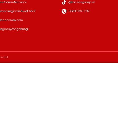
eeCommNetwork
@hoasengroup.vn
maiamgiadinhviet.htv7
0868 000 287
beecomm.com
nghesycongchung
erved.