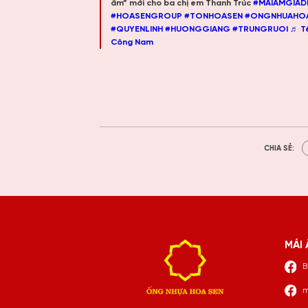
ấm” mới cho ba chị em Thanh Trúc
#MAIAMGIADI
#HOASENGROUP
#TONHOASEN
#ONGNHUAHO
#QUYENLINH
#HUONGGIANG
#TRUNGRUOI
♬ Tế
Công Nam
CHIA SẺ:
MÁI 
B
m