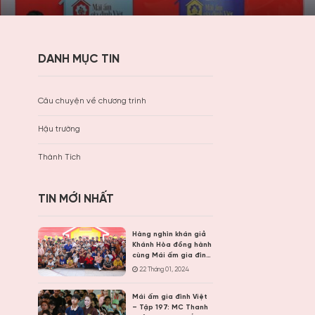
DANH MỤC TIN
Câu chuyện về chương trình
Hậu trường
Thành Tích
TIN MỚI NHẤT
Hàng nghìn khán giả
Khánh Hòa đồng hành
cùng Mái ấm gia đình
Việt, trao hơn 9 tỷ
22 Tháng 01, 2024
đồng cho trẻ em khó
khăn
Mái ấm gia đình Việt
– Tập 197: MC Thanh