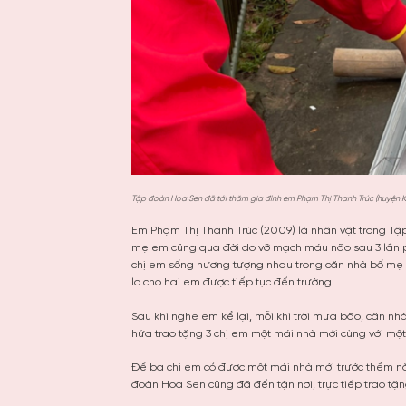
Tập đoàn Hoa Sen đã tới thăm gia đình em Phạm Thị Thanh Trúc (huyện Kim
Em Phạm Thị Thanh Trúc (2009) là nhân vật trong Tậ
mẹ em cũng qua đời do vỡ mạch máu não sau 3 lần phẫ
chị em sống nương tượng nhau trong căn nhà bố mẹ để 
lo cho hai em được tiếp tục đến trường.
Sau khi nghe em kể lại, mỗi khi trời mưa bão, căn n
hứa trao tặng 3 chị em một mái nhà mới cùng với mộ
Để ba chị em có được một mái nhà mới trước thềm n
đoàn Hoa Sen cũng đã đến tận nơi, trực tiếp trao tặng