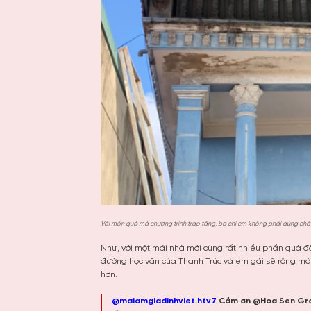
Với món quà mà chương trình trao tặng, ba chị em không phải dùng chậu
Như, với một mái nhà mới cùng rất nhiều phần quà đ
đường học vấn của Thanh Trúc và em gái sẽ rộng mở h
hơn.
@maiamgiadinhviet.htv7
Cảm ơn @Hoa Sen Gro