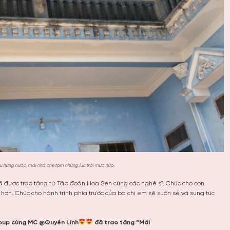
 hứng nước, mái nhà che tạm những lúc trời mưa nữa.
ã được trao tặng từ Tập đoàn Hoa Sen cùng các nghệ sĩ. Chúc cho con
ơn. Chúc cho hành trình phía trước của ba chị em sẽ suôn sẻ và sung túc
up cùng MC @Quyền Linh
đã trao tặng “Mái