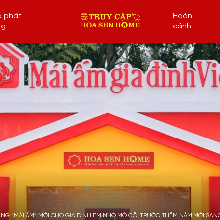
p phát
Hoàn
ng
cảnh
ẶNG “MÁI ẤM” MỚI CHO GIA ĐÌNH EM NHỎ MỒ CÔI TRƯỚC THỀM NĂM MỚI SAN