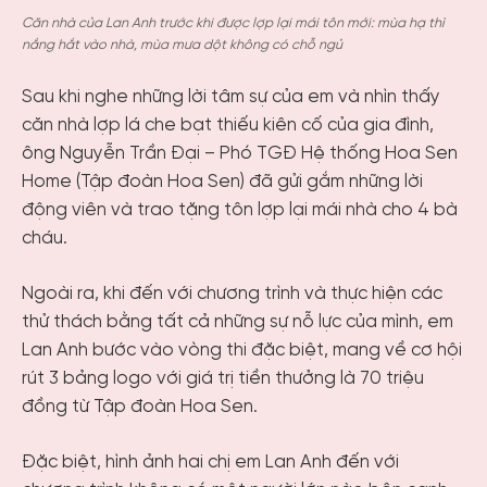
Căn nhà của Lan Anh trước khi được lợp lại mái tôn mới: mùa hạ thì
nắng hắt vào nhà, mùa mưa dột không có chỗ ngủ
Sau khi nghe những lời tâm sự của em và nhìn thấy
căn nhà lợp lá che bạt thiếu kiên cố của gia đình,
ông Nguyễn Trần Đại – Phó TGĐ Hệ thống Hoa Sen
Home (Tập đoàn Hoa Sen) đã gửi gắm những lời
động viên và trao tặng tôn lợp lại mái nhà cho 4 bà
cháu.
Ngoài ra, khi đến với chương trình và thực hiện các
thử thách bằng tất cả những sự nỗ lực của mình, em
Lan Anh bước vào vòng thi đặc biệt, mang về cơ hội
rút 3 bảng logo với giá trị tiền thưởng là 70 triệu
đồng từ Tập đoàn Hoa Sen.
Đặc biệt, hình ảnh hai chị em Lan Anh đến với