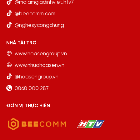
@maiamgiadinhviet.htv7
@beecomm.com
@nghesycongchung
NHÀ TÀI TRỢ
www.hoasengroup.vn
www.nhuahoasen.vn
@hoasengroup.vn
0868 000 287
ĐƠN VỊ THỰC HIỆN