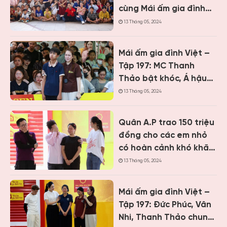
cùng Mái ấm gia đình
Việt, trao hơn 9 tỷ
13 Tháng 05, 2024
đồng cho trẻ em khó
khăn
Mái ấm gia đình Việt –
Tập 197: MC Thanh
Thảo bật khóc, Á hậu
Vân Nhi và ca sĩ Nguyễn
13 Tháng 05, 2024
Thái Học nghẹn lòng
trước cậu bé một mình
Quân A.P trao 150 triệu
chăm mẹ bệnh tâm
đồng cho các em nhỏ
thần
có hoàn cảnh khó khăn
khi ghi hình “Mái ấm gia
13 Tháng 05, 2024
đình Việt” tại Khánh
Hòa
Mái ấm gia đình Việt –
Tập 197: Đức Phúc, Vân
Nhi, Thanh Thảo chung