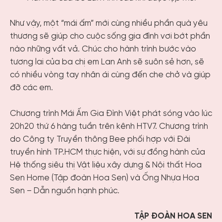
Như vậy, một “mái ấm” mới cùng nhiều phần quà yêu
thương sẽ giúp cho cuộc sống gia đình vơi bớt phần
nào những vất vả. Chúc cho hành trình bước vào
tương lai của ba chị em Lan Anh sẽ suôn sẻ hơn, sẽ
có nhiều vòng tay nhân ái cùng đến che chở và giúp
đỡ các em.
Chương trình Mái Ấm Gia Đình Việt phát sóng vào lúc
20h20 thứ 6 hàng tuần trên kênh HTV7. Chương trình
do Công ty Truyền thông Bee phối hợp với Đài
truyền hình TP.HCM thực hiện, với sự đồng hành của
Hệ thống siêu thị Vật liệu xây dựng & Nội thất Hoa
Sen Home (Tập đoàn Hoa Sen) và Ống Nhựa Hoa
Sen – Dẫn nguồn hạnh phúc.
TẬP ĐOÀN HOA SEN