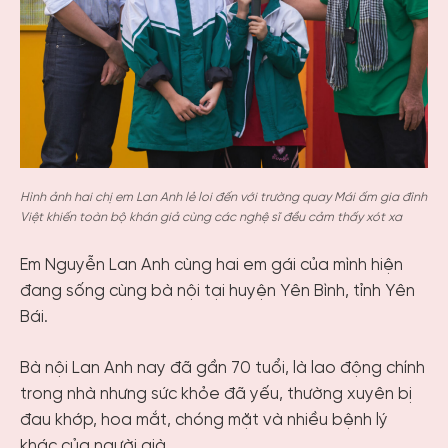
Hình ảnh hai chị em Lan Anh lẻ loi đến với trường quay Mái ấm gia đình
Việt khiến toàn bộ khán giả cùng các nghệ sĩ đều cảm thấy xót xa
Em Nguyễn Lan Anh cùng hai em gái của mình hiện
đang sống cùng bà nội tại huyện Yên Bình, tỉnh Yên
Bái.
Bà nội Lan Anh nay đã gần 70 tuổi, là lao động chính
trong nhà nhưng sức khỏe đã yếu, thường xuyên bị
đau khớp, hoa mắt, chóng mặt và nhiều bệnh lý
khác của người già.