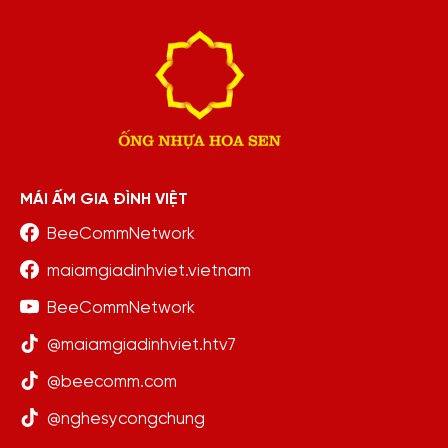
MÁI ẤM GIA ĐÌNH VIỆT
BeeCommNetwork
maiamgiadinhviet.vietnam
BeeCommNetwork
@maiamgiadinhviet.htv7
@beecomm.com
@nghesycongchung