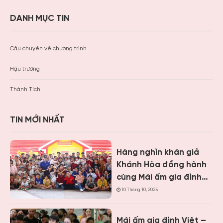
DANH MỤC TIN
Câu chuyện về chương trình
Hậu trường
Thành Tích
TIN MỚI NHẤT
Hàng nghìn khán giả
Khánh Hòa đồng hành
cùng Mái ấm gia đình
Việt, trao hơn 9 tỷ
10 Tháng 10, 2025
đồng cho trẻ em khó
khăn
Mái ấm gia đình Việt –