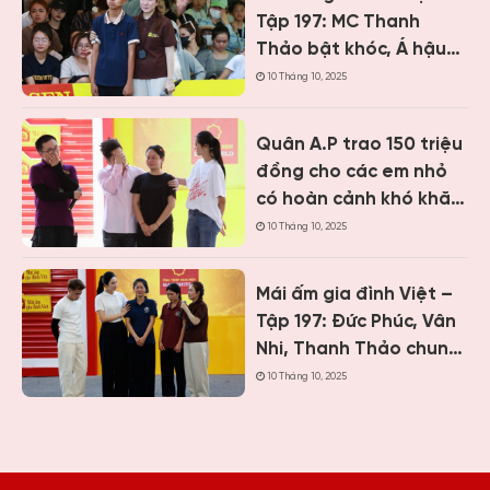
Tập 197: MC Thanh
Thảo bật khóc, Á hậu
Vân Nhi và ca sĩ Nguyễn
10 Tháng 10, 2025
Thái Học nghẹn lòng
trước cậu bé một mình
Quân A.P trao 150 triệu
chăm mẹ bệnh tâm
đồng cho các em nhỏ
thần
có hoàn cảnh khó khăn
khi ghi hình “Mái ấm gia
10 Tháng 10, 2025
đình Việt” tại Khánh
Hòa
Mái ấm gia đình Việt –
Tập 197: Đức Phúc, Vân
Nhi, Thanh Thảo chung
tay giúp hai cô bé có
10 Tháng 10, 2025
hoàn cảnh khiến ai
cũng nghẹn lòng