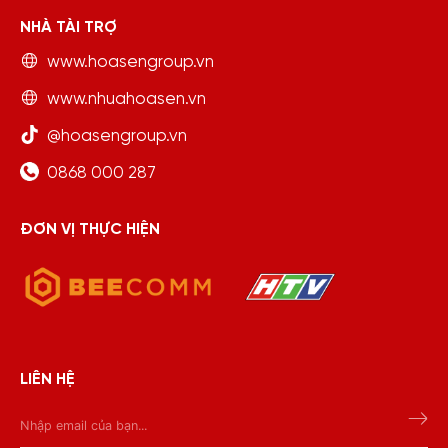
NHÀ TÀI TRỢ
www.hoasengroup.vn
www.nhuahoasen.vn
@hoasengroup.vn
0868 000 287
ĐƠN VỊ THỰC HIỆN
LIÊN HỆ