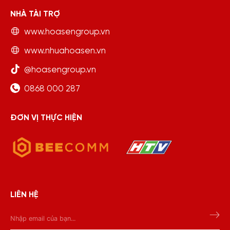
NHÀ TÀI TRỢ
www.hoasengroup.vn
www.nhuahoasen.vn
@hoasengroup.vn
0868 000 287
ĐƠN VỊ THỰC HIỆN
LIÊN HỆ