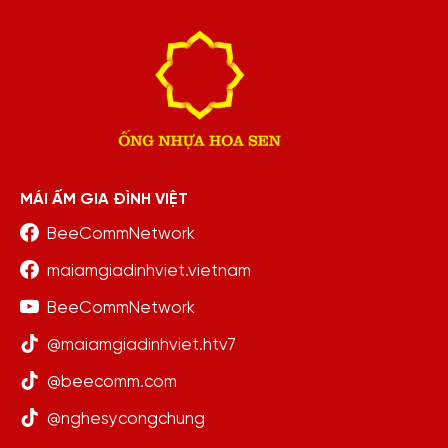
MÁI ẤM GIA ĐÌNH VIỆT
BeeCommNetwork
maiamgiadinhviet.vietnam
BeeCommNetwork
@maiamgiadinhviet.htv7
@beecomm.com
@nghesycongchung