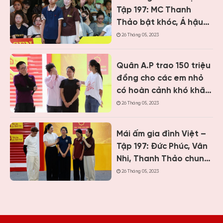
Tập 197: MC Thanh
Thảo bật khóc, Á hậu
Vân Nhi và ca sĩ Nguyễn
26 Tháng 05, 2023
Thái Học nghẹn lòng
trước cậu bé một mình
Quân A.P trao 150 triệu
chăm mẹ bệnh tâm
đồng cho các em nhỏ
thần
có hoàn cảnh khó khăn
khi ghi hình “Mái ấm gia
26 Tháng 05, 2023
đình Việt” tại Khánh
Hòa
Mái ấm gia đình Việt –
Tập 197: Đức Phúc, Vân
Nhi, Thanh Thảo chung
tay giúp hai cô bé có
26 Tháng 05, 2023
hoàn cảnh khiến ai
cũng nghẹn lòng