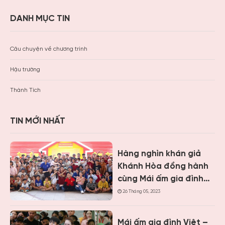
DANH MỤC TIN
Câu chuyện về chương trình
Hậu trường
Thành Tích
TIN MỚI NHẤT
Hàng nghìn khán giả
Khánh Hòa đồng hành
cùng Mái ấm gia đình
Việt, trao hơn 9 tỷ
26 Tháng 05, 2023
đồng cho trẻ em khó
khăn
Mái ấm gia đình Việt –