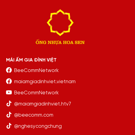
MÁI ẤM GIA ĐÌNH VIỆT
BeeCommNetwork
maiamgiadinhviet.vietnam
BeeCommNetwork
@maiamgiadinhviet.htv7
@beecomm.com
@nghesycongchung