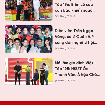
cảnh khó khăn
Tập 196: Biến cố sau
cơn bão khiến người
cha liệt nửa người, cậu
29 Tháng 08, 2025
bé 12 tuổi sớm gánh
vác gia đình
Diễn viên Trần Ngọc
Vàng, ca sĩ Quân A.P
cùng dàn nghệ sĩ hội
ngộ tại Mái ấm gia đình
29 Tháng 08, 2025
Việt Khánh Hòa
Mái ấm gia đình Việt –
Tập 195: NSƯT Ốc
Thanh Vân, Á hậu Châu
Anh và cầu thủ Quế
29 Tháng 08, 2025
Ngọc Hải bật khóc
trước bé gái mồ côi
cha, mẹ bỏ đi từ khi mới
1 tháng tuổi