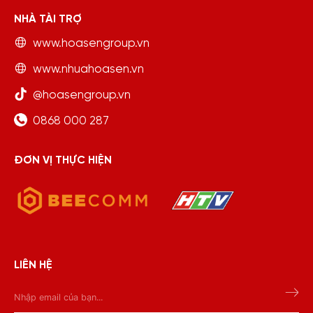
NHÀ TÀI TRỢ
www.hoasengroup.vn
www.nhuahoasen.vn
@hoasengroup.vn
0868 000 287
ĐƠN VỊ THỰC HIỆN
LIÊN HỆ