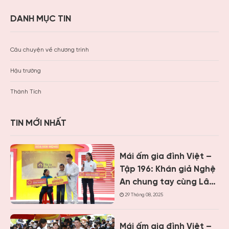
DANH MỤC TIN
Câu chuyện về chương trình
Hậu trường
Thành Tích
TIN MỚI NHẤT
Mái ấm gia đình Việt –
Tập 196: Khán giả Nghệ
An chung tay cùng Lâm
Vỹ Dạ, Minh Vương M4U,
29 Tháng 08, 2025
Hương Ly mang về gần
1,2 tỷ đồng cho hoàn
Mái ấm gia đình Việt –