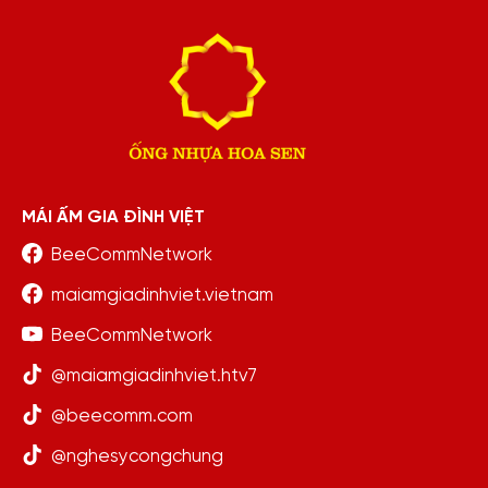
MÁI ẤM GIA ĐÌNH VIỆT
BeeCommNetwork
maiamgiadinhviet.vietnam
BeeCommNetwork
@maiamgiadinhviet.htv7
@beecomm.com
@nghesycongchung