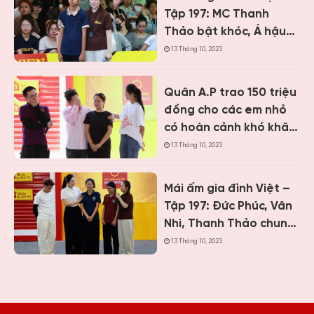
Tập 197: MC Thanh
Thảo bật khóc, Á hậu
Vân Nhi và ca sĩ Nguyễn
13 Tháng 10, 2023
Thái Học nghẹn lòng
trước cậu bé một mình
Quân A.P trao 150 triệu
chăm mẹ bệnh tâm
đồng cho các em nhỏ
thần
có hoàn cảnh khó khăn
khi ghi hình “Mái ấm gia
13 Tháng 10, 2023
đình Việt” tại Khánh
Hòa
Mái ấm gia đình Việt –
Tập 197: Đức Phúc, Vân
Nhi, Thanh Thảo chung
tay giúp hai cô bé có
13 Tháng 10, 2023
hoàn cảnh khiến ai
cũng nghẹn lòng