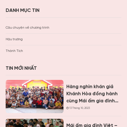
DANH MỤC TIN
Câu chuyện về chương trình
Hậu trường
Thành Tích
TIN MỚI NHẤT
Hàng nghìn khán giả
Khánh Hòa đồng hành
cùng Mái ấm gia đình
Việt, trao hơn 9 tỷ
13 Tháng 10, 2023
đồng cho trẻ em khó
khăn
Mái ấm gia đình Việt –