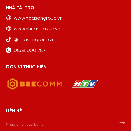
NHÀ TÀI TRỢ
www.hoasengroup.vn
www.nhuahoasen.vn
@hoasengroup.vn
0868 000 287
ĐƠN VỊ THỰC HIỆN
LIÊN HỆ