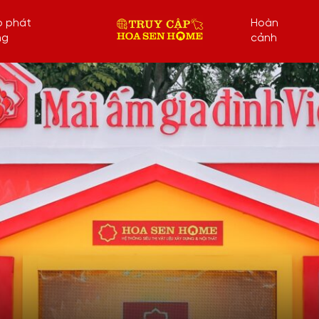
p phát
Hoàn
ng
cảnh