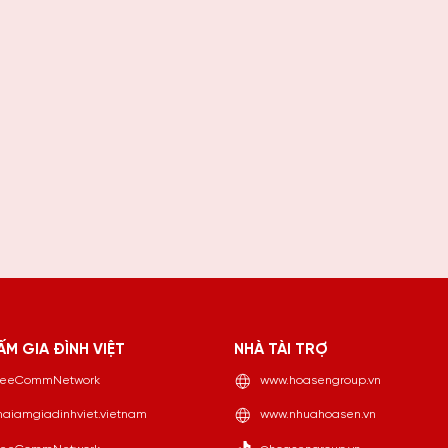
ẤM GIA ĐÌNH VIỆT
NHÀ TÀI TRỢ
eeCommNetwork
www.hoasengroup.vn
aiamgiadinhviet.vietnam
www.nhuahoasen.vn