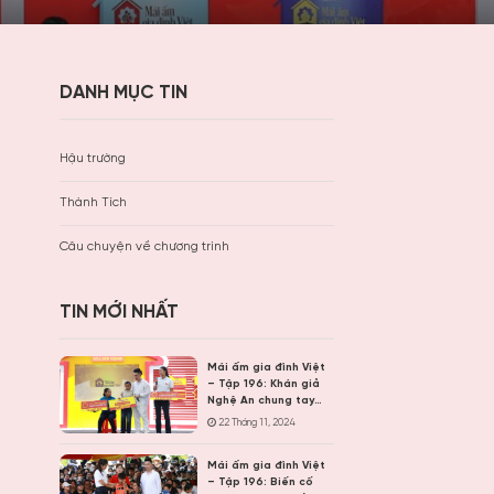
DANH MỤC TIN
Hậu trường
Thành Tích
Câu chuyện về chương trình
TIN MỚI NHẤT
Mái ấm gia đình Việt
– Tập 196: Khán giả
Nghệ An chung tay
cùng Lâm Vỹ Dạ, Minh
22 Tháng 11, 2024
Vương M4U, Hương Ly
mang về gần 1,2 tỷ
Mái ấm gia đình Việt
đồng cho hoàn cảnh
– Tập 196: Biến cố
khó khăn