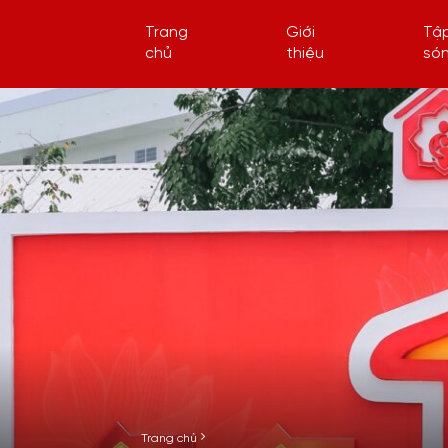
Trang
Giới
Tậ
chủ
thiệu
só
Trang chủ