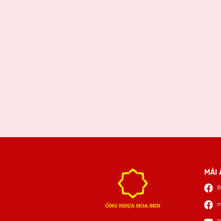
MÁI 
B
m