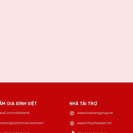
ẤM GIA ĐÌNH VIỆT
NHÀ TÀI TRỢ
eeCommNetwork
www.hoasengroup.vn
aiamgiadinhviet.vietnam
www.nhuahoasen.vn