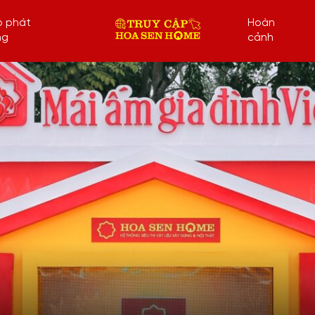
p phát
Hoàn
ng
cảnh