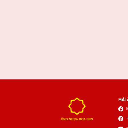
MÁI 
B
m