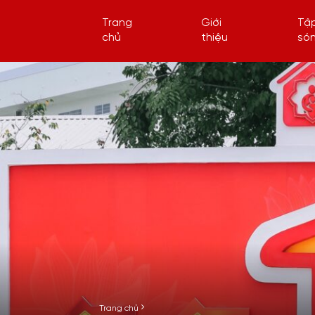
Trang
Giới
Tậ
chủ
thiệu
só
Trang chủ