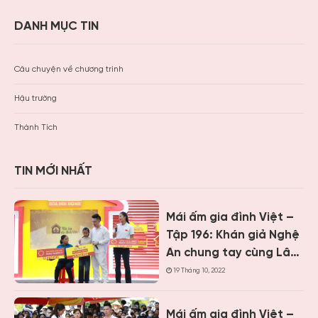
DANH MỤC TIN
Câu chuyện về chương trình
Hậu trường
Thành Tích
TIN MỚI NHẤT
Mái ấm gia đình Việt –
Tập 196: Khán giả Nghệ
An chung tay cùng Lâm
Vỹ Dạ, Minh Vương M4U,
19 Tháng 10, 2022
Hương Ly mang về gần
1,2 tỷ đồng cho hoàn
Mái ấm gia đình Việt –