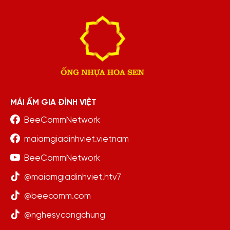
MÁI ẤM GIA ĐÌNH VIỆT
BeeCommNetwork
maiamgiadinhviet.vietnam
BeeCommNetwork
@maiamgiadinhviet.htv7
@beecomm.com
@nghesycongchung