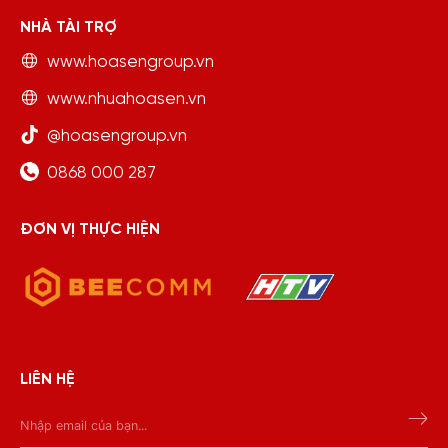
NHÀ TÀI TRỢ
www.hoasengroup.vn
www.nhuahoasen.vn
@hoasengroup.vn
0868 000 287
ĐƠN VỊ THỰC HIỆN
LIÊN HỆ