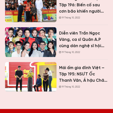
cảnh khó khăn
Tập 196: Biến cố sau
cơn bão khiến người
cha liệt nửa người, cậu
19 Tháng 10, 2022
bé 12 tuổi sớm gánh
vác gia đình
Diễn viên Trần Ngọc
Vàng, ca sĩ Quân A.P
cùng dàn nghệ sĩ hội
ngộ tại Mái ấm gia đình
19 Tháng 10, 2022
Việt Khánh Hòa
Mái ấm gia đình Việt –
Tập 195: NSƯT Ốc
Thanh Vân, Á hậu Châu
Anh và cầu thủ Quế
19 Tháng 10, 2022
Ngọc Hải bật khóc
trước bé gái mồ côi
cha, mẹ bỏ đi từ khi mới
1 tháng tuổi