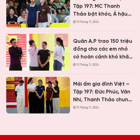
Tập 197: MC Thanh
Thảo bật khóc, Á hậu
Vân Nhi và ca sĩ Nguyễn
15 Tháng 11, 2024
Thái Học nghẹn lòng
trước cậu bé một mình
Quân A.P trao 150 triệu
chăm mẹ bệnh tâm
đồng cho các em nhỏ
thần
có hoàn cảnh khó khăn
khi ghi hình “Mái ấm gia
15 Tháng 11, 2024
đình Việt” tại Khánh
Hòa
Mái ấm gia đình Việt –
Tập 197: Đức Phúc, Vân
Nhi, Thanh Thảo chung
tay giúp hai cô bé có
15 Tháng 11, 2024
hoàn cảnh khiến ai
cũng nghẹn lòng