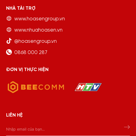
NHÀ TÀI TRỢ
www.hoasengroup.vn
www.nhuahoasen.vn
@hoasengroup.vn
0868 000 287
ĐƠN VỊ THỰC HIỆN
LIÊN HỆ