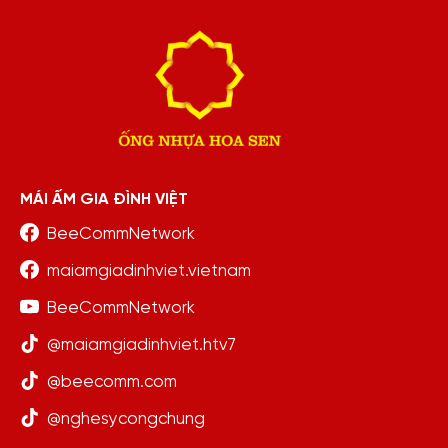
MÁI ẤM GIA ĐÌNH VIỆT
BeeCommNetwork
maiamgiadinhviet.vietnam
BeeCommNetwork
@maiamgiadinhviet.htv7
@beecomm.com
@nghesycongchung