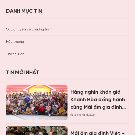
DANH MỤC TIN
Câu chuyện về chương trình
Hậu trường
Thành Tích
TIN MỚI NHẤT
Hàng nghìn khán giả
Khánh Hòa đồng hành
cùng Mái ấm gia đình
Việt, trao hơn 9 tỷ
15 Tháng 11, 2024
đồng cho trẻ em khó
khăn
Mái ấm gia đình Việt –