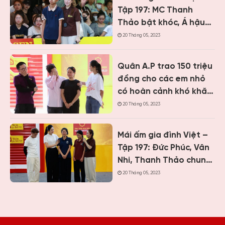
Tập 197: MC Thanh
Thảo bật khóc, Á hậu
Vân Nhi và ca sĩ Nguyễn
20 Tháng 05, 2023
Thái Học nghẹn lòng
trước cậu bé một mình
Quân A.P trao 150 triệu
chăm mẹ bệnh tâm
đồng cho các em nhỏ
thần
có hoàn cảnh khó khăn
khi ghi hình “Mái ấm gia
20 Tháng 05, 2023
đình Việt” tại Khánh
Hòa
Mái ấm gia đình Việt –
Tập 197: Đức Phúc, Vân
Nhi, Thanh Thảo chung
tay giúp hai cô bé có
20 Tháng 05, 2023
hoàn cảnh khiến ai
cũng nghẹn lòng