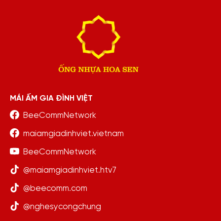
MÁI ẤM GIA ĐÌNH VIỆT
BeeCommNetwork
maiamgiadinhviet.vietnam
BeeCommNetwork
@maiamgiadinhviet.htv7
@beecomm.com
@nghesycongchung