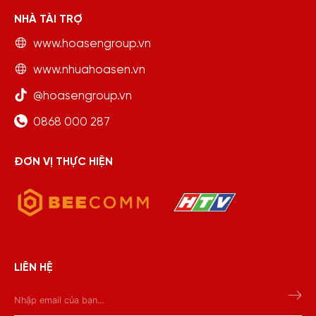
NHÀ TÀI TRỢ
www.hoasengroup.vn
www.nhuahoasen.vn
@hoasengroup.vn
0868 000 287
ĐƠN VỊ THỰC HIỆN
LIÊN HỆ