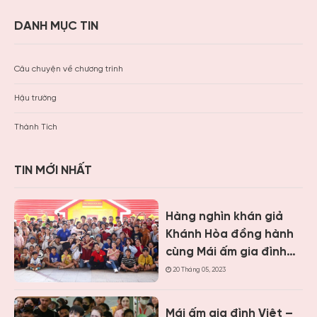
DANH MỤC TIN
Câu chuyện về chương trình
Hậu trường
Thành Tích
TIN MỚI NHẤT
Hàng nghìn khán giả
Khánh Hòa đồng hành
cùng Mái ấm gia đình
Việt, trao hơn 9 tỷ
20 Tháng 05, 2023
đồng cho trẻ em khó
khăn
Mái ấm gia đình Việt –