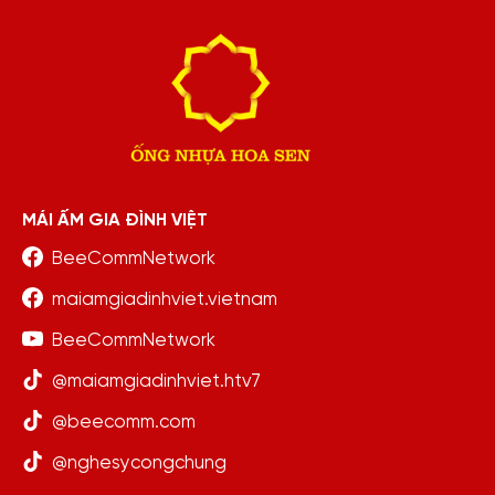
MÁI ẤM GIA ĐÌNH VIỆT
BeeCommNetwork
maiamgiadinhviet.vietnam
BeeCommNetwork
@maiamgiadinhviet.htv7
@beecomm.com
@nghesycongchung