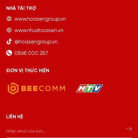
NHÀ TÀI TRỢ
www.hoasengroup.vn
www.nhuahoasen.vn
@hoasengroup.vn
0868 000 287
ĐƠN VỊ THỰC HIỆN
LIÊN HỆ