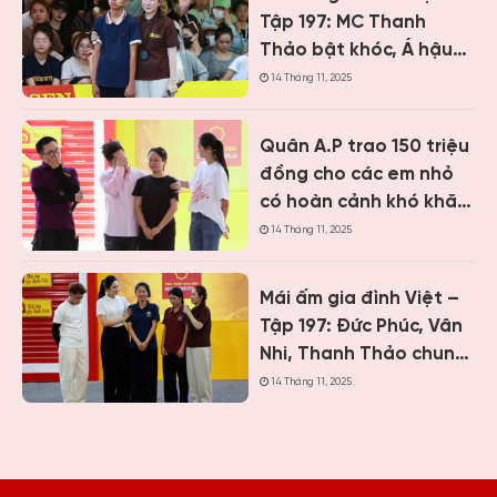
Tập 197: MC Thanh
Thảo bật khóc, Á hậu
Vân Nhi và ca sĩ Nguyễn
14 Tháng 11, 2025
Thái Học nghẹn lòng
trước cậu bé một mình
Quân A.P trao 150 triệu
chăm mẹ bệnh tâm
đồng cho các em nhỏ
thần
có hoàn cảnh khó khăn
khi ghi hình “Mái ấm gia
14 Tháng 11, 2025
đình Việt” tại Khánh
Hòa
Mái ấm gia đình Việt –
Tập 197: Đức Phúc, Vân
Nhi, Thanh Thảo chung
tay giúp hai cô bé có
14 Tháng 11, 2025
hoàn cảnh khiến ai
cũng nghẹn lòng