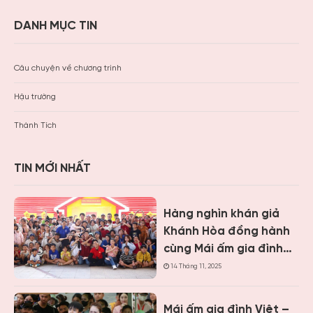
DANH MỤC TIN
Câu chuyện về chương trình
Hậu trường
Thành Tích
TIN MỚI NHẤT
Hàng nghìn khán giả
Khánh Hòa đồng hành
cùng Mái ấm gia đình
Việt, trao hơn 9 tỷ
14 Tháng 11, 2025
đồng cho trẻ em khó
khăn
Mái ấm gia đình Việt –