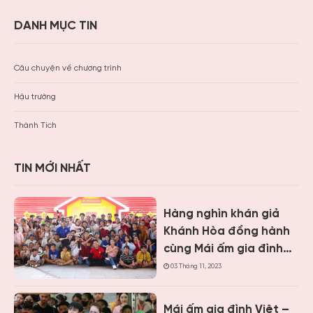
DANH MỤC TIN
Câu chuyện về chương trình
Hậu trường
Thành Tích
TIN MỚI NHẤT
Hàng nghìn khán giả
Khánh Hòa đồng hành
cùng Mái ấm gia đình
Việt, trao hơn 9 tỷ
03 Tháng 11, 2023
đồng cho trẻ em khó
khăn
Mái ấm gia đình Việt –