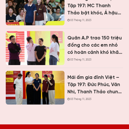
Tập 197: MC Thanh
Thảo bật khóc, Á hậu
Vân Nhi và ca sĩ Nguyễn
03 Tháng 11, 2023
Thái Học nghẹn lòng
trước cậu bé một mình
Quân A.P trao 150 triệu
chăm mẹ bệnh tâm
đồng cho các em nhỏ
thần
có hoàn cảnh khó khăn
khi ghi hình “Mái ấm gia
03 Tháng 11, 2023
đình Việt” tại Khánh
Hòa
Mái ấm gia đình Việt –
Tập 197: Đức Phúc, Vân
Nhi, Thanh Thảo chung
tay giúp hai cô bé có
03 Tháng 11, 2023
hoàn cảnh khiến ai
cũng nghẹn lòng