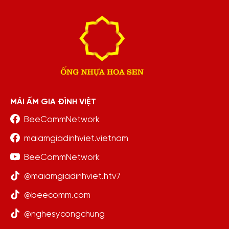
MÁI ẤM GIA ĐÌNH VIỆT
BeeCommNetwork
maiamgiadinhviet.vietnam
BeeCommNetwork
@maiamgiadinhviet.htv7
@beecomm.com
@nghesycongchung