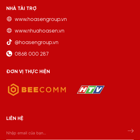
NHÀ TÀI TRỢ
www.hoasengroup.vn
www.nhuahoasen.vn
@hoasengroup.vn
0868 000 287
ĐƠN VỊ THỰC HIỆN
LIÊN HỆ