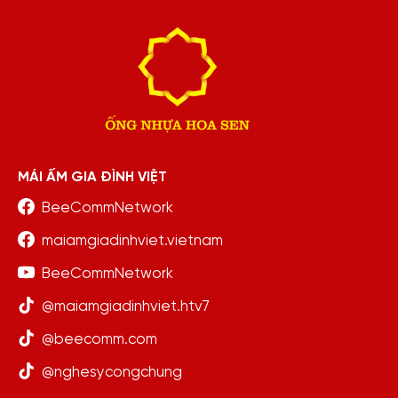
MÁI ẤM GIA ĐÌNH VIỆT
BeeCommNetwork
maiamgiadinhviet.vietnam
BeeCommNetwork
@maiamgiadinhviet.htv7
@beecomm.com
@nghesycongchung