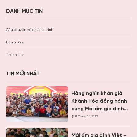
DANH MỤC TIN
Câu chuyện về chương trình
Hậu trường
Thành Tích
TIN MỚI NHẤT
Hàng nghìn khán giả
Khánh Hòa đồng hành
cùng Mái ấm gia đình
Việt, trao hơn 9 tỷ
15 Tháng 04, 2023
đồng cho trẻ em khó
khăn
Mái ấm gia đình Việt –