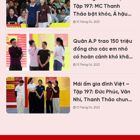
Tập 197: MC Thanh
Thảo bật khóc, Á hậu
Vân Nhi và ca sĩ Nguyễn
15 Tháng 04, 2023
Thái Học nghẹn lòng
trước cậu bé một mình
Quân A.P trao 150 triệu
chăm mẹ bệnh tâm
đồng cho các em nhỏ
thần
có hoàn cảnh khó khăn
khi ghi hình “Mái ấm gia
15 Tháng 04, 2023
đình Việt” tại Khánh
Hòa
Mái ấm gia đình Việt –
Tập 197: Đức Phúc, Vân
Nhi, Thanh Thảo chung
tay giúp hai cô bé có
15 Tháng 04, 2023
hoàn cảnh khiến ai
cũng nghẹn lòng