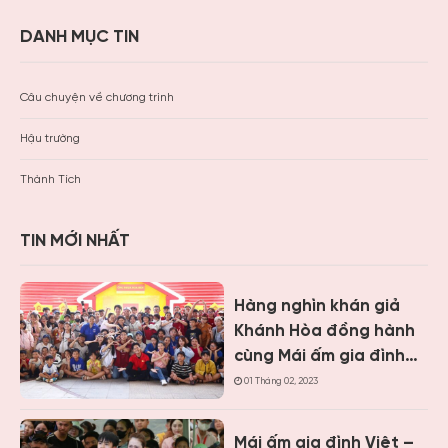
DANH MỤC TIN
Câu chuyện về chương trình
Hậu trường
Thành Tích
TIN MỚI NHẤT
Hàng nghìn khán giả
Khánh Hòa đồng hành
cùng Mái ấm gia đình
Việt, trao hơn 9 tỷ
01 Tháng 02, 2023
đồng cho trẻ em khó
khăn
Mái ấm gia đình Việt –