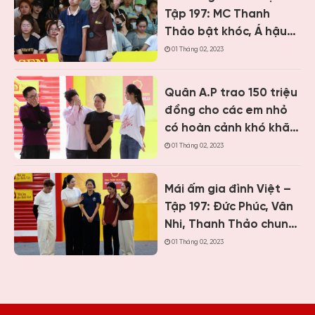
Tập 197: MC Thanh
Thảo bật khóc, Á hậu
Vân Nhi và ca sĩ Nguyễn
01 Tháng 02, 2023
Thái Học nghẹn lòng
trước cậu bé một mình
Quân A.P trao 150 triệu
chăm mẹ bệnh tâm
đồng cho các em nhỏ
thần
có hoàn cảnh khó khăn
khi ghi hình “Mái ấm gia
01 Tháng 02, 2023
đình Việt” tại Khánh
Hòa
Mái ấm gia đình Việt –
Tập 197: Đức Phúc, Vân
Nhi, Thanh Thảo chung
tay giúp hai cô bé có
01 Tháng 02, 2023
hoàn cảnh khiến ai
cũng nghẹn lòng