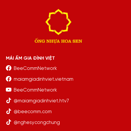
MÁI ẤM GIA ĐÌNH VIỆT
BeeCommNetwork
maiamgiadinhviet.vietnam
BeeCommNetwork
@maiamgiadinhviet.htv7
@beecomm.com
@nghesycongchung