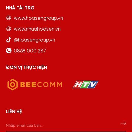
NHÀ TÀI TRỢ
www.hoasengroup.vn
www.nhuahoasen.vn
@hoasengroup.vn
0868 000 287
ĐƠN VỊ THỰC HIỆN
LIÊN HỆ