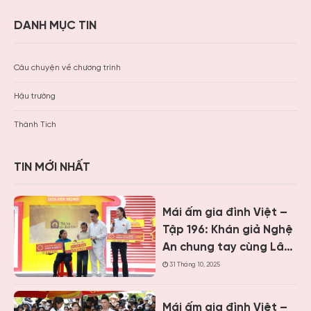
DANH MỤC TIN
Câu chuyện về chương trình
Hậu trường
Thành Tích
TIN MỚI NHẤT
Mái ấm gia đình Việt –
Tập 196: Khán giả Nghệ
An chung tay cùng Lâm
Vỹ Dạ, Minh Vương M4U,
31 Tháng 10, 2025
Hương Ly mang về gần
1,2 tỷ đồng cho hoàn
Mái ấm gia đình Việt –