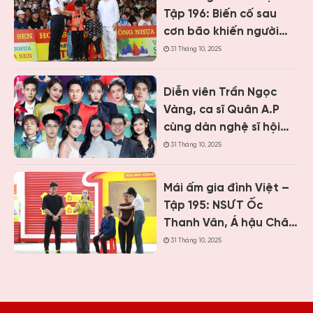
cảnh khó khăn
Tập 196: Biến cố sau
cơn bão khiến người
cha liệt nửa người, cậu
31 Tháng 10, 2025
bé 12 tuổi sớm gánh
vác gia đình
Diễn viên Trần Ngọc
Vàng, ca sĩ Quân A.P
cùng dàn nghệ sĩ hội
ngộ tại Mái ấm gia đình
31 Tháng 10, 2025
Việt Khánh Hòa
Mái ấm gia đình Việt –
Tập 195: NSƯT Ốc
Thanh Vân, Á hậu Châu
Anh và cầu thủ Quế
31 Tháng 10, 2025
Ngọc Hải bật khóc
trước bé gái mồ côi
cha, mẹ bỏ đi từ khi mới
1 tháng tuổi