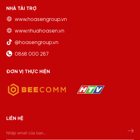
NHÀ TÀI TRỢ
www.hoasengroup.vn
www.nhuahoasen.vn
@hoasengroup.vn
0868 000 287
ĐƠN VỊ THỰC HIỆN
LIÊN HỆ