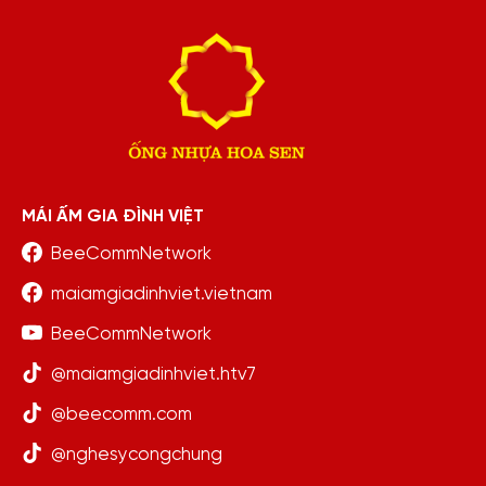
MÁI ẤM GIA ĐÌNH VIỆT
BeeCommNetwork
maiamgiadinhviet.vietnam
BeeCommNetwork
@maiamgiadinhviet.htv7
@beecomm.com
@nghesycongchung