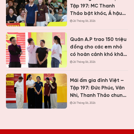
Tập 197: MC Thanh
Thảo bật khóc, Á hậu
Vân Nhi và ca sĩ Nguyễn
26 Tháng 06, 2026
Thái Học nghẹn lòng
trước cậu bé một mình
Quân A.P trao 150 triệu
chăm mẹ bệnh tâm
đồng cho các em nhỏ
thần
có hoàn cảnh khó khăn
khi ghi hình “Mái ấm gia
26 Tháng 06, 2026
đình Việt” tại Khánh
Hòa
Mái ấm gia đình Việt –
Tập 197: Đức Phúc, Vân
Nhi, Thanh Thảo chung
tay giúp hai cô bé có
26 Tháng 06, 2026
hoàn cảnh khiến ai
cũng nghẹn lòng