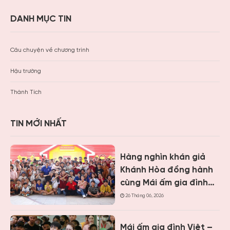
DANH MỤC TIN
Câu chuyện về chương trình
Hậu trường
Thành Tích
TIN MỚI NHẤT
Hàng nghìn khán giả
Khánh Hòa đồng hành
cùng Mái ấm gia đình
Việt, trao hơn 9 tỷ
26 Tháng 06, 2026
đồng cho trẻ em khó
khăn
Mái ấm gia đình Việt –