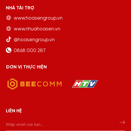
NHÀ TÀI TRỢ
www.hoasengroup.vn
www.nhuahoasen.vn
@hoasengroup.vn
0868 000 287
ĐƠN VỊ THỰC HIỆN
LIÊN HỆ