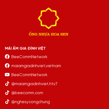
MÁI ẤM GIA ĐÌNH VIỆT
BeeCommNetwork
maiamgiadinhviet.vietnam
BeeCommNetwork
@maiamgiadinhviet.htv7
@beecomm.com
@nghesycongchung