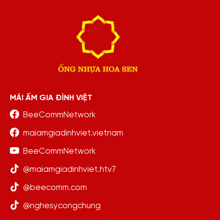
MÁI ẤM GIA ĐÌNH VIỆT
BeeCommNetwork
maiamgiadinhviet.vietnam
BeeCommNetwork
@maiamgiadinhviet.htv7
@beecomm.com
@nghesycongchung