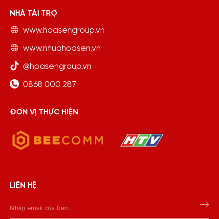
NHÀ TÀI TRỢ
www.hoasengroup.vn
www.nhuahoasen.vn
@hoasengroup.vn
0868 000 287
ĐƠN VỊ THỰC HIỆN
LIÊN HỆ