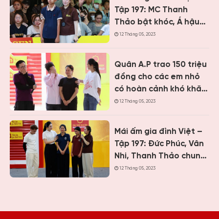
Tập 197: MC Thanh
Thảo bật khóc, Á hậu
Vân Nhi và ca sĩ Nguyễn
12 Tháng 05, 2023
Thái Học nghẹn lòng
trước cậu bé một mình
Quân A.P trao 150 triệu
chăm mẹ bệnh tâm
đồng cho các em nhỏ
thần
có hoàn cảnh khó khăn
khi ghi hình “Mái ấm gia
12 Tháng 05, 2023
đình Việt” tại Khánh
Hòa
Mái ấm gia đình Việt –
Tập 197: Đức Phúc, Vân
Nhi, Thanh Thảo chung
tay giúp hai cô bé có
12 Tháng 05, 2023
hoàn cảnh khiến ai
cũng nghẹn lòng