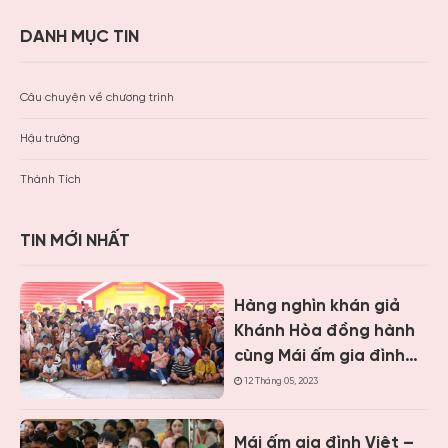
DANH MỤC TIN
Câu chuyện về chương trình
Hậu trường
Thành Tích
TIN MỚI NHẤT
Hàng nghìn khán giả
Khánh Hòa đồng hành
cùng Mái ấm gia đình
Việt, trao hơn 9 tỷ
12 Tháng 05, 2023
đồng cho trẻ em khó
khăn
Mái ấm gia đình Việt –