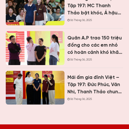
Tập 197: MC Thanh
Thảo bật khóc, Á hậu
Vân Nhi và ca sĩ Nguyễn
06 Tháng 06, 2025
Thái Học nghẹn lòng
trước cậu bé một mình
Quân A.P trao 150 triệu
chăm mẹ bệnh tâm
đồng cho các em nhỏ
thần
có hoàn cảnh khó khăn
khi ghi hình “Mái ấm gia
06 Tháng 06, 2025
đình Việt” tại Khánh
Hòa
Mái ấm gia đình Việt –
Tập 197: Đức Phúc, Vân
Nhi, Thanh Thảo chung
tay giúp hai cô bé có
06 Tháng 06, 2025
hoàn cảnh khiến ai
cũng nghẹn lòng