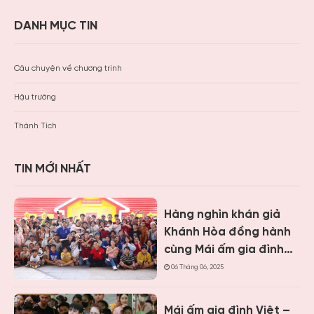
DANH MỤC TIN
Câu chuyện về chương trình
Hậu trường
Thành Tích
TIN MỚI NHẤT
Hàng nghìn khán giả
Khánh Hòa đồng hành
cùng Mái ấm gia đình
Việt, trao hơn 9 tỷ
06 Tháng 06, 2025
đồng cho trẻ em khó
khăn
Mái ấm gia đình Việt –