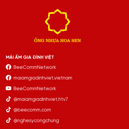
MÁI ẤM GIA ĐÌNH VIỆT
BeeCommNetwork
maiamgiadinhviet.vietnam
BeeCommNetwork
@maiamgiadinhviet.htv7
@beecomm.com
@nghesycongchung