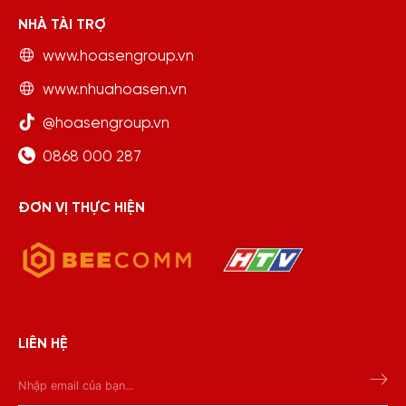
NHÀ TÀI TRỢ
www.hoasengroup.vn
www.nhuahoasen.vn
@hoasengroup.vn
0868 000 287
ĐƠN VỊ THỰC HIỆN
LIÊN HỆ