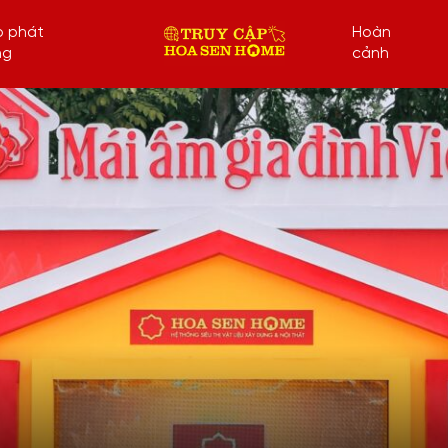
p phát
Hoàn
ng
cảnh