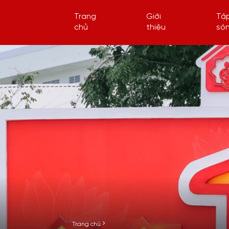
Trang
Giới
Tậ
chủ
thiệu
só
Trang chủ