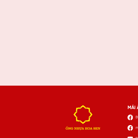
MÁI 
B
m