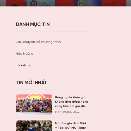
DANH MỤC TIN
Câu chuyện về chương trình
Hậu trường
Thành Tích
TIN MỚI NHẤT
Hàng nghìn khán giả
Khánh Hòa đồng hành
cùng Mái ấm gia đình
Việt, trao hơn 9 tỷ
19 Tháng 04, 2024
đồng cho trẻ em khó
khăn
Mái ấm gia đình Việt
– Tập 197: MC Thanh