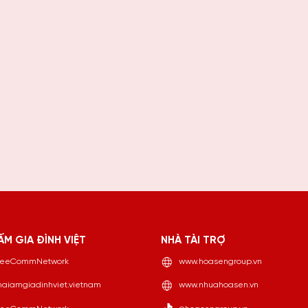
ẤM GIA ĐÌNH VIỆT
NHÀ TÀI TRỢ
eeCommNetwork
www.hoasengroup.vn
aiamgiadinhviet.vietnam
www.nhuahoasen.vn