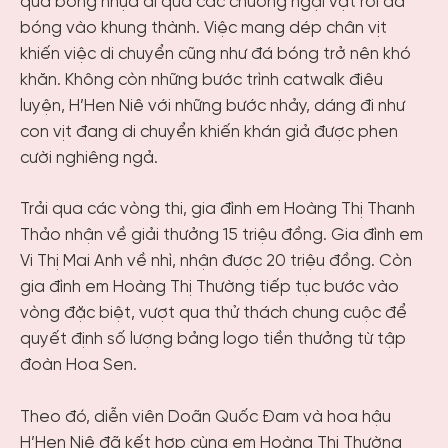
quả bóng nhựa đi qua các chướng ngại vật rồi đá
bóng vào khung thành. Việc mang dép chân vịt
khiến việc di chuyển cũng như đá bóng trở nên khó
khăn. Không còn những bước trình catwalk điêu
luyện, H’Hen Niê với những bước nhảy, dáng đi như
con vịt đang di chuyển khiến khán giả được phen
cười nghiêng ngả.
Trải qua các vòng thi, gia đình em Hoàng Thị Thanh
Thảo nhận về giải thưởng 15 triệu đồng. Gia đình em
Vi Thị Mai Anh về nhì, nhận được 20 triệu đồng. Còn
gia đình em Hoàng Thị Thường tiếp tục bước vào
vòng đặc biệt, vượt qua thử thách chung cuộc để
quyết định số lượng bảng logo tiền thưởng từ tập
đoàn Hoa Sen.
Theo đó, diễn viên Doãn Quốc Đam và hoa hậu
H’Hen Niê đã kết hợp cùng em Hoàng Thị Thường