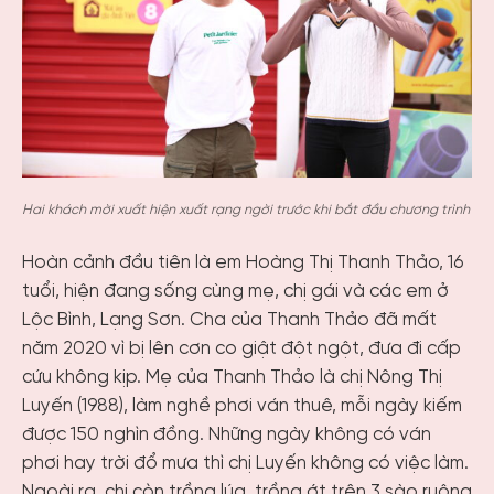
Hai khách mời xuất hiện xuất rạng ngời trước khi bắt đầu chương trình
Hoàn cảnh đầu tiên là em Hoàng Thị Thanh Thảo, 16
tuổi, hiện đang sống cùng mẹ, chị gái và các em ở
Lộc Bình, Lạng Sơn. Cha của Thanh Thảo đã mất
năm 2020 vì bị lên cơn co giật đột ngột, đưa đi cấp
cứu không kịp. Mẹ của Thanh Thảo là chị Nông Thị
Luyến (1988), làm nghề phơi ván thuê, mỗi ngày kiếm
được 150 nghìn đồng. Những ngày không có ván
phơi hay trời đổ mưa thì chị Luyến không có việc làm.
Ngoài ra, chị còn trồng lúa, trồng ớt trên 3 sào ruộng