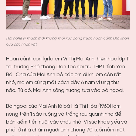
Hai nghệ sĩ khách mời không khỏi xúc động trước hoàn cảnh khó khăn
của các nhân vật
Hoàn cảnh còn lại là em Vi Thị Mai Anh, hiện học lớp 11
tại trường Phổ thông Dân tộc nội trú THPT tỉnh Yên
Bái. Cha của Mai Anh bỏ các em đi khi em còn rất
nhỏ, mẹ em cũng mất cách đây 6 năm vì ung thư
não. Từ đó, Mai Anh sống nương tựa vào bà ngoại.
Bà ngoại của Mai Anh là bà Hà Thị Hòa (1960) làm
nông trên 1 sào ruộng và trồng rau quanh nhà để
bán kiếm tiền nuôi các cháu nhỏ. Vì sức khỏe yếu và
phải ở nhà chăm người anh chồng 70 tuổi nằm một