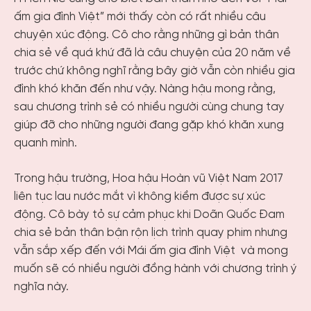
ấm gia đình Việt” mới thấy còn có rất nhiều câu
chuyện xúc động. Cô cho rằng những gì bản thân
chia sẻ về quá khứ đã là câu chuyện của 20 năm về
trước chứ không nghĩ rằng bây giờ vẫn còn nhiều gia
đình khó khăn đến như vậy. Nàng hậu mong rằng,
sau chương trình sẻ có nhiều người cùng chung tay
giúp đỡ cho những người đang gặp khó khăn xung
quanh mình.
Trong hậu trường, Hoa hậu Hoàn vũ Việt Nam 2017
liên tục lau nước mắt vì không kiềm được sự xúc
động. Cô bày tỏ sự cảm phục khi Doãn Quốc Đam
chia sẻ bản thân bận rộn lịch trình quay phim nhưng
vẫn sắp xếp đến với Mái ấm gia đình Việt và mong
muốn sẽ có nhiều người đồng hành với chương trình ý
nghĩa này.