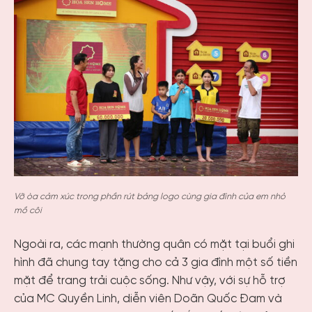
Vỡ òa cảm xúc trong phần rút bảng logo cùng gia đình của em nhỏ
mồ côi
Ngoài ra, các mạnh thường quân có mặt tại buổi ghi
hình đã chung tay tặng cho cả 3 gia đình một số tiền
mặt để trang trải cuộc sống. Như vậy, với sự hỗ trợ
của MC Quyền Linh, diễn viên Doãn Quốc Đam và