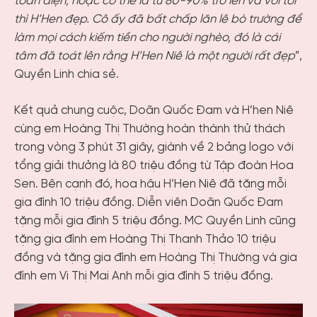
toàn diện, hoặc có thể là từ 80-90% trở lên và với tôi
thì H’Hen đẹp. Cô ấy đã bất chấp lăn lê bò trường để
làm mọi cách kiếm tiền cho người nghèo, đó là cái
tâm đã toát lên rằng H’Hen Niê là một người rất đẹp
”,
Quyền Linh chia sẻ.
Kết quả chung cuộc, Doãn Quốc Đam và H’hen Niê
cùng em Hoàng Thị Thường hoàn thành thử thách
trong vòng 3 phút 31 giây, giành về 2 bảng logo với
tổng giải thưởng là 80 triệu đồng từ Tập đoàn Hoa
Sen. Bên cạnh đó, hoa hậu H’Hen Niê đã tặng mỗi
gia đình 10 triệu đồng. Diễn viên Doãn Quốc Đam
tặng mỗi gia đình 5 triệu đồng. MC Quyền Linh cũng
tặng gia đình em Hoàng Thị Thanh Thảo 10 triệu
đồng và tặng gia đình em Hoàng Thị Thường và gia
đình em Vi Thị Mai Anh mỗi gia đình 5 triệu đồng.