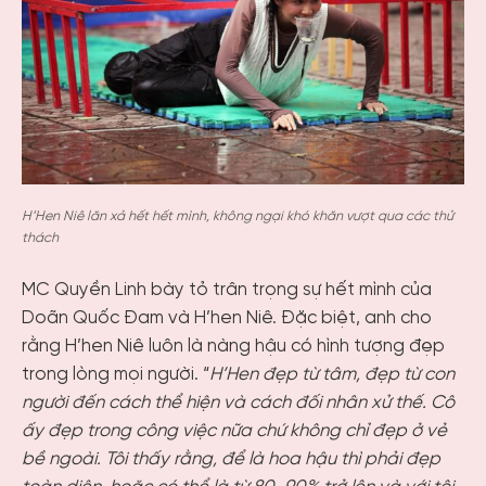
H’Hen Niê lăn xả hết hết mình, không ngại khó khăn vượt qua các thử
thách
MC Quyền Linh bày tỏ trân trọng sự hết mình của
Doãn Quốc Đam và H’hen Niê. Đặc biệt, anh cho
rằng H’hen Niê luôn là nàng hậu có hình tượng đẹp
trong lòng mọi người. “
H’Hen đẹp từ tâm, đẹp từ con
người đến cách thể hiện và cách đối nhân xử thế. Cô
ấy đẹp trong công việc nữa chứ không chỉ đẹp ở vẻ
bề ngoài. Tôi thấy rằng, để là hoa hậu thì phải đẹp