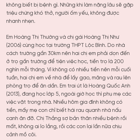
không biết bị bệnh gì. Những khi làm nặng lâu sẽ gặp
triệu chứng khó thở, người ốm yếu, không được
nhanh nhẹn.
Em Hoàng Thị Thường và chị gái Hoàng Thị Như
(2006) cùng học tại trường THPT Lộc Bình. Do nhà
cách trường gần 30km nên hai chị em phải dọn đến
ở trọ gần trường để tiện việc học, tiền trọ là 200
nghìn mỗi tháng. Vì không có nhiều tiền nên mỗi cuối
tuần, hai chị em về nhà để lấy gạo, măng và rau lên
phòng trọ để ăn dần. Em trai út là Hoàng Quốc Anh
(2013), đang học lớp 5, ngoài giờ học thì phụ mẹ các
việc vặt trong nhà. Nhiều hôm gia đình không có
tiền, mấy mẹ con chỉ biết hái rau quanh nhà nấu
canh ăn đỡ. Chị Thắng sợ bản thân nhiều bệnh rồi
mất, không ai lo lắng, rồi các con lại lần nữa chịu
cảnh mồ côi.