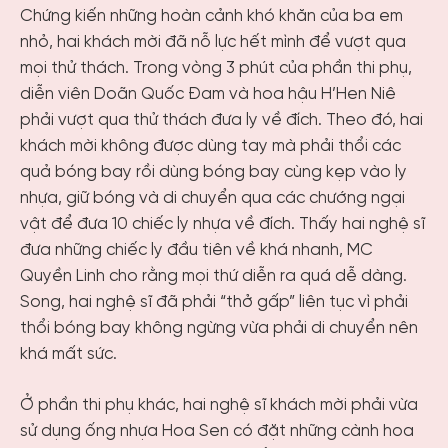
Chứng kiến những hoàn cảnh khó khăn của ba em
nhỏ, hai khách mời đã nỗ lực hết mình để vượt qua
mọi thử thách.
Trong vòng 3 phút của phần thi phụ,
diễn viên Doãn Quốc Đam và hoa hậu H’Hen Niê
phải vượt qua thử thách đưa ly về đích. Theo đó, hai
khách mời không được dùng tay mà phải thổi các
quả bóng bay rồi dùng bóng bay cùng kẹp vào ly
nhựa, giữ bóng và di chuyển qua các chướng ngại
vật để đưa 10 chiếc ly nhựa về đích. Thấy hai nghệ sĩ
đưa những chiếc ly đầu tiên về khá nhanh, MC
Quyền Linh cho rằng mọi thứ diễn ra quá dễ dàng.
Song, hai nghệ sĩ đã phải “thở gấp” liên tục vì phải
thổi bóng bay không ngừng vừa phải di chuyển nên
khá mất sức.
Ở phần thi phụ khác, hai nghệ sĩ khách mời phải vừa
sử dụng ống nhựa Hoa Sen có đặt những cành hoa