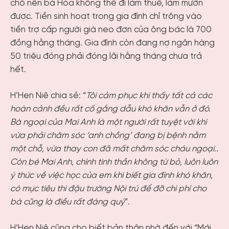
chỗ nên bà Hòa không thể đi làm thuê, làm mướn
được. Tiền sinh hoạt trong gia đình chỉ trông vào
tiền trợ cấp người già neo đơn của ông bác là 700
đồng hằng tháng. Gia đình còn đang nợ ngân hàng
50 triệu đóng phải đóng lãi hằng tháng chưa trả
hết.
H’Hen Niê chia sẻ: “
Tôi cảm phục khi thấy tất cả các
hoàn cảnh đều rất cố gắng dẫu khó khăn vẫn ở đó.
Bà ngoại của Mai Anh là một người rất tuyệt vời khi
vừa phải chăm sóc ‘anh chồng’ đang bị bệnh nằm
một chỗ, vừa thay con đã mất chăm sóc cháu ngoại..
Còn bé Mai Anh, chính tinh thần không từ bỏ, luôn luôn
ý thức về việc học của em khi biết gia đình khó khăn,
có mục tiêu thi đậu trường Nội trú để đỡ chi phí cho
bà cũng là điều rất đáng quý
”.
H’Hen Niê cũng cho biết bản thân nhờ đến với “Mái