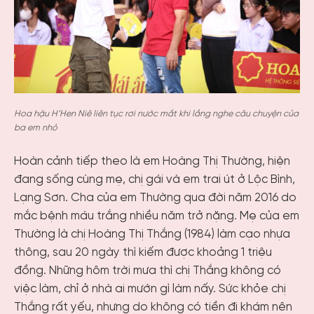
Hoa hậu H’Hen Niê liên tục rơi nước mắt khi lắng nghe câu chuyện của
ba em nhỏ
Hoàn cảnh tiếp theo là em Hoàng Thị Thường, hiện
đang sống cùng mẹ, chị gái và em trai út ở Lộc Bình,
Lạng Sơn. Cha của em Thường qua đời năm 2016 do
mắc bệnh máu trắng nhiều năm trở nặng. Mẹ của em
Thường là chị Hoàng Thị Thắng (1984) làm cạo nhựa
thông, sau 20 ngày thì kiếm được khoảng 1 triệu
đồng. Những hôm trời mưa thì chị Thắng không có
việc làm, chỉ ở nhà ai mướn gì làm nấy. Sức khỏe chị
Thắng rất yếu, nhưng do không có tiền đi khám nên