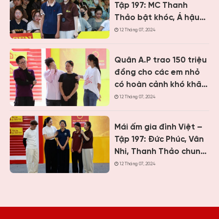
Tập 197: MC Thanh
Thảo bật khóc, Á hậu
Vân Nhi và ca sĩ Nguyễn
12 Tháng 07, 2024
Thái Học nghẹn lòng
trước cậu bé một mình
Quân A.P trao 150 triệu
chăm mẹ bệnh tâm
đồng cho các em nhỏ
thần
có hoàn cảnh khó khăn
khi ghi hình “Mái ấm gia
12 Tháng 07, 2024
đình Việt” tại Khánh
Hòa
Mái ấm gia đình Việt –
Tập 197: Đức Phúc, Vân
Nhi, Thanh Thảo chung
tay giúp hai cô bé có
12 Tháng 07, 2024
hoàn cảnh khiến ai
cũng nghẹn lòng