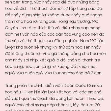
sen bên trong, vừa nhảy sạp để đưa những bông
hoa về đích. Thử thách đòi hỏi sự tập trung cao độ
để nhảy đúng nhịp, lại không được nhảy quá nhanh
tránh cho hoa rơi ra ngoài. Trong hậu trường, MC
Quyền Linh tỏ ra thích thú với điệu nhảy sạp mang
đậm nét văn hóa của các dân tộc vùng cao nên đã
thử sức với thử thách của đồng nghiệp. Nam MC tập
luyện khá suôn sẻ nhưng khi thử cầm hoa sen nhảy
đã không thuận lợi. Vì lo giữ thăng bằng cho hoa nên
anh nhảy sai nhịp, kết quả là đôi chân bị thanh tre
kẹp cứng, hoa sen cũng rơi xuống đất khiến mọi
người vừa buồn cười vừa thương cho ông bố 2 con.
Trong phần thi chính, diễn viên Doãn Quốc Đam và
hoa hậu H’Hen Niê lần lượt kết hợp với các em nhỏ
để vượt qua thử thách đá bóng liên hoàn. Theo đó,
người chơi phải mang dép chân vịt, lấy lần lượt 20