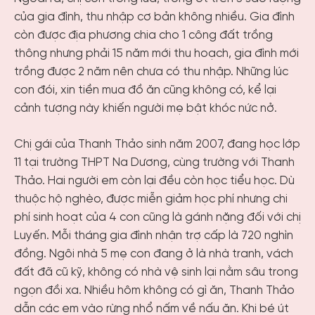
của gia đình, thu nhập cơ bản không nhiều. Gia đình
còn được địa phương chia cho 1 công đất trồng
thông nhưng phải 15 năm mới thu hoạch, gia đình mới
trồng được 2 năm nên chưa có thu nhập. Những lúc
con đói, xin tiền mua đồ ăn cũng không có, kể lại
cảnh tượng này khiến người mẹ bật khóc nức nở.
Chị gái của Thanh Thảo sinh năm 2007, đang học lớp
11 tại trường THPT Na Dương, cùng trường với Thanh
Thảo. Hai người em còn lại đều còn học tiểu học. Dù
thuộc hộ nghèo, được miễn giảm học phí nhưng chi
phí sinh hoạt của 4 con cũng là gánh nặng đối với chị
Luyến. Mỗi tháng gia đình nhận trợ cấp là 720 nghìn
đồng. Ngôi nhà 5 mẹ con đang ở là nhà tranh, vách
đất đã cũ kỹ, không có nhà vệ sinh lại nằm sâu trong
ngọn đồi xa. Nhiều hôm không có gì ăn, Thanh Thảo
dẫn các em vào rừng nhổ nấm về nấu ăn. Khi bé út