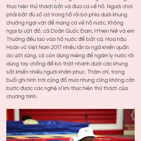
thực hiện thử thách bắt và đưa cá về hồ. Người chơi
phải bắt đủ số cá trong hồ rồi bò phía dưới khung
chướng ngại vật để mang cá về hồ nước. Không
ngại bị ướt đồ, cả Doãn Quốc Đam, H’Hen Niê và em
Thường đều lao vào hồ nước để bắt cá. Hoa hậu
Hoàn vũ Việt Nam 2017 nhiều lần bị ngã khiến quần
áo ướt sũng, cô còn dùng miệng để ngậm ly nước rồi
dùng tay chống để bò thật nhanh dưới các khung
sắt khiến nhiều người khâm phục. Thậm chí, trong
buổi ghi hình trời cũng đổ mưa nhưng cũng không cản
bước được các nghệ sĩ khi thực hiện thử thách của
chương trình.