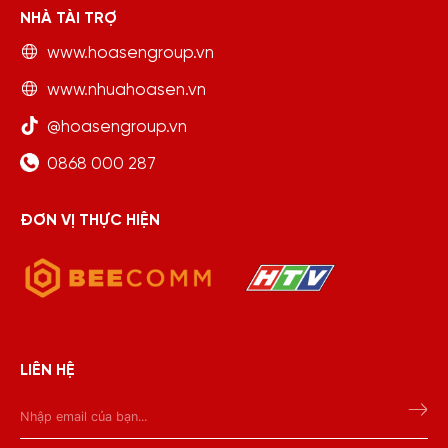
NHÀ TÀI TRỢ
www.hoasengroup.vn
www.nhuahoasen.vn
@hoasengroup.vn
0868 000 287
ĐƠN VỊ THỰC HIỆN
LIÊN HỆ