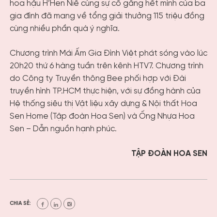
hoa hậu H’Hen Niê cùng sự cố gắng hết mình của ba
gia đình đã mang về tổng giải thưởng 115 triệu đồng
cùng nhiều phần quà ý nghĩa.
Chương trình Mái Ấm Gia Đình Việt phát sóng vào lúc
20h20 thứ 6 hàng tuần trên kênh HTV7. Chương trình
do Công ty Truyền thông Bee phối hợp với Đài
truyền hình TP.HCM thực hiện, với sự đồng hành của
Hệ thống siêu thị Vật liệu xây dựng & Nội thất Hoa
Sen Home (Tập đoàn Hoa Sen) và Ống Nhựa Hoa
Sen – Dẫn nguồn hạnh phúc.
TẬP ĐOÀN HOA SEN
CHIA SẺ: