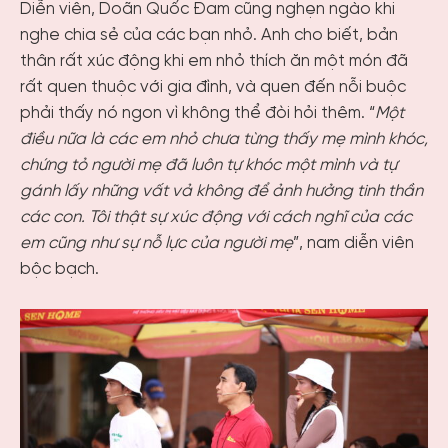
Diễn viên, Doãn Quốc Đam cũng nghẹn ngào khi
nghe chia sẻ của các bạn nhỏ. Anh cho biết, bản
thân rất xúc động khi em nhỏ thích ăn một món đã
rất quen thuộc với gia đình, và quen đến nỗi buộc
phải thấy nó ngon vì không thể đòi hỏi thêm. “
Một
điều nữa là các em nhỏ chưa từng thấy mẹ mình khóc,
chứng tỏ người mẹ đã luôn tự khóc một mình và tự
gánh lấy những vất vả không để ảnh hưởng tinh thần
các con. Tôi thật sự xúc động với cách nghĩ của các
em cũng như sự nỗ lực của người mẹ
”, nam diễn viên
bộc bạch.