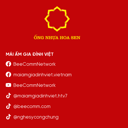
MÁI ẤM GIA ĐÌNH VIỆT
BeeCommNetwork
maiamgiadinhviet.vietnam
BeeCommNetwork
@maiamgiadinhviet.htv7
@beecomm.com
@nghesycongchung