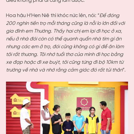
điều không phải ai cũng làm được.
Hoa hậu H’Hen Niê thì khóc nức lên, nói: “
Để đóng
200 nghìn tiền trọ mỗi tháng cũng là nỗi lo lớn đối với
gia đình em Thường. Thấy hai chị em lại đi học ở xa,
nếu ở nhà đói còn có thể quanh quẩn nhà tìm gì ăn
nhưng các em ở trọ, đói cũng không có gì để ăn làm
tôi rất thương. Tôi nhớ tuổi thơ của mình đi học bằng
xe đạp hoặc đi xe buýt, tôi cũng từng đi bộ 10km từ
trường về nhà và nhớ rằng cảm giác đó rất tủi thân
”.