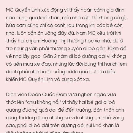
MC Quyền Linh xúc động vì thấy hoàn cảnh gia đình
nào cũng quá khó khăn, nhìn nhà cửa thì không có gì,
bữa cơm cũng chỉ có canh rau trong khi các bé còn
nhỏ, luôn cần ăn uống đầy đủ. Nam MC kêu trời khi
thấy hai chị em Hoàng Thị Thường học xa nhà, dù ở
trọ nhưng vẫn phải thường xuyên đi bộ gần 30km để
về nhà lấy gạo. Gần 2 năm đi bộ đường dài vì không
có tiền mua xe đạp, những lúc đói bụng thì hai chị em
đành phải nhịn hoặc uống nước qua bữa là điều
khiến MC Quyền Linh vô cùng xót xa.
Diễn viên Doãn Quốc Đam vừa nghẹn ngào vừa
thốt lên “chịu không nổi” vì thấy hai bé gái đi bộ
quãng đường quá dài để đến trường. Bản thân anh
cũng thường đi bộ nhưng so với những em nhỏ vùng
cao, phải đi bộ dài trên đường đồi núi khó khăn là