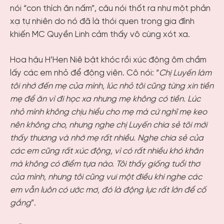
nói “con thích ăn nấm”, câu nói thốt ra như một phản
xạ tự nhiên do nó đã là thói quen trong gia đình
khiến MC Quyền Linh cảm thấy vô cùng xót xa.
Hoa hậu H’Hen Niê bật khóc rồi xúc động ôm chầm
lấy các em nhỏ để động viên. Cô nói: “
Chị Luyến làm
tôi nhớ đến mẹ của mình, lúc nhỏ tôi cũng từng xin tiền
mẹ để ăn vì đi học xa nhưng mẹ không có tiền. Lúc
nhỏ mình không chịu hiểu cho mẹ mà cứ nghĩ mẹ keo
nên không cho, nhưng nghe chị Luyến chia sẻ tôi mới
thấy thương và nhớ mẹ rất nhiều. Nghe chia sẻ của
các em cũng rất xúc động, vì có rất nhiều khó khăn
mà không có điểm tựa nào. Tôi thấy giống tuổi thơ
của mình, nhưng tôi cũng vui một điều khi nghe các
em vẫn luôn có ước mơ, đó là động lực rất lớn để cố
gắng
”.