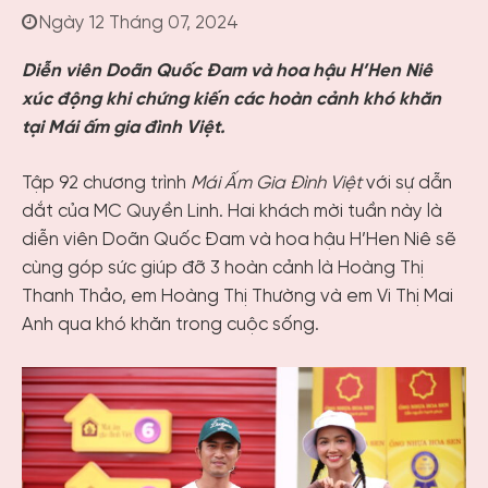
Ngày 12 Tháng 07, 2024
Diễn viên Doãn Quốc Đam và hoa hậu H’Hen Niê
xúc động khi chứng kiến các hoàn cảnh khó khăn
tại Mái ấm gia đình Việt.
Tập 92 chương trình
Mái Ấm Gia Đình Việt
với sự dẫn
dắt của MC Quyền Linh. Hai khách mời tuần này là
diễn viên Doãn Quốc Đam và hoa hậu H’Hen Niê sẽ
cùng góp sức giúp đỡ 3 hoàn cảnh là Hoàng Thị
Thanh Thảo, em Hoàng Thị Thường và em Vi Thị Mai
Anh qua khó khăn trong cuộc sống.