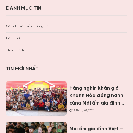
DANH MỤC TIN
Câu chuyện về chương trình
Hậu trường
Thành Tích
TIN MỚI NHẤT
Hàng nghìn khán giả
Khánh Hòa đồng hành
cùng Mái ấm gia đình
Việt, trao hơn 9 tỷ
12 Tháng 07, 2024
đồng cho trẻ em khó
khăn
Mái ấm gia đình Việt –