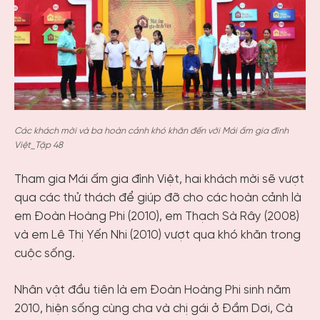
Các khách mời và ba hoàn cảnh khó khăn đến với Mái ấm gia đình
Việt_Tập 48
Tham gia Mái ấm gia đình Việt, hai khách mời sẽ vượt
qua các thử thách để giúp đỡ cho các hoàn cảnh là
em Đoàn Hoàng Phi (2010), em Thạch Sà Rây (2008)
và em Lê Thị Yến Nhi (2010) vượt qua khó khăn trong
cuộc sống.
Nhân vật đầu tiên là em Đoàn Hoàng Phi sinh năm
2010, hiện sống cùng cha và chị gái ở Đầm Dơi, Cà