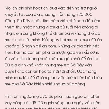
Mọi chi phí sinh hoạt chỉ dựa vào tiền hỗ trợ người
khuyết tật của địa phương mỗi tháng 720.000
đồng. Sà Rây muốn tìm thêm việc phù hợp để kiếm
thêm thu nhập nhưng vì chưa đủ tuổi nên không ai
nhận, em cũng không thể đi làm xa vì không thể bỏ
mẹ ở nhà một mình. Mỗi ngày hai mẹ con mua đồ ăn
khoảng 15 nghìn để ăn cơm. Những khi gia đình hết
tiền, hai mẹ con em phải đi mượn gạo về nấu cơm,
ăn với nước tương hoặc hái rau gần nhà để ăn tạm.
Dù gia đình khó khăn nhưng mẹ em Sà Rây vẫn
quyết cho con ăn học tới nơi tới chốn. Ước mong
mình mau lớn để đi làm giáo viên, kiếm tiền báo hiếu
mẹ của Sà Rây khiến nhiều người xúc động.
Hình ảnh người mẹ U70 dù phải mượn gạo ăn, phải
vay hàng xóm 15-20 nghìn sống qua ngày vẫn kiên