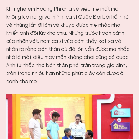
Khi nghe em Hoàng Phi chia sẻ việc mẹ mất mà
không kịp nói gì với mình, ca sĩ Quốc Đại bồi hồi nhớ
về những lần đi làm về khuya được mẹ nhắc nhở
khiến anh đôi lúc khó chịu. Nhưng trước hoàn cảnh
của nhân vật, nam ca sĩ vừa cảm thấy xót xa và
nhận ra rằng bản thân dù đã lớn vẫn được mẹ nhắc
nhở là một điều may mắn không phải cũng có được.
Anh tự nhắc nhở bản thân phải trân trọng gia đình,
trân trọng nhiều hơn những phút giây còn được ở
cạnh cha mẹ.