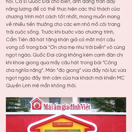
hội. Ca sĩ Quốc Đại cho biết, anh đang tràn đầy
năng lượng để có thể thực hiện các thử thách của
chương trình một cách tốt nhất, mong muốn mang
về nhiều tiền thưởng cho các em nhỏ mồ côi trang
trải cuộc sống. Trước khi bước vào chương trình,
Cẩm Tiên đã hát tặng khán giả có mặt một câu
vọng cổ trong bài “Ơn cha mẹ như trời biển” vô cùng
ngọt ngào. Quốc Đại cũng không kém cạnh đàn chị
khi khoe giọng qua mấy câu hát trong bài “Công
cha nghĩa nặng”. Màn “đọ giọng” vừa đầy nội lực vừa
ngọt ngào đầy tình cảm của hai khách mời khiến MC
Quyền Linh mê mẩn không thôi.