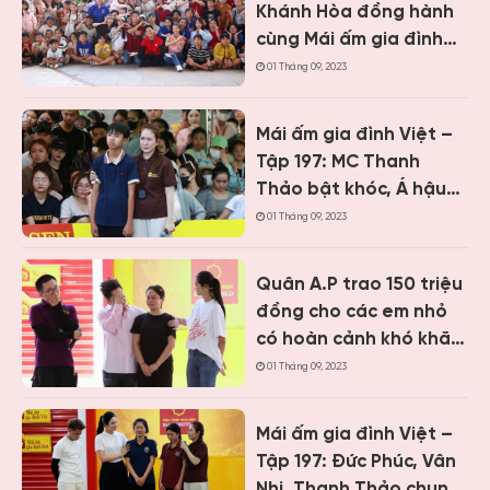
Khánh Hòa đồng hành
cùng Mái ấm gia đình
Việt, trao hơn 9 tỷ
01 Tháng 09, 2023
đồng cho trẻ em khó
khăn
Mái ấm gia đình Việt –
Tập 197: MC Thanh
Thảo bật khóc, Á hậu
Vân Nhi và ca sĩ Nguyễn
01 Tháng 09, 2023
Thái Học nghẹn lòng
trước cậu bé một mình
Quân A.P trao 150 triệu
chăm mẹ bệnh tâm
đồng cho các em nhỏ
thần
có hoàn cảnh khó khăn
khi ghi hình “Mái ấm gia
01 Tháng 09, 2023
đình Việt” tại Khánh
Hòa
Mái ấm gia đình Việt –
Tập 197: Đức Phúc, Vân
Nhi, Thanh Thảo chung