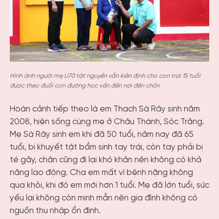
Hình ảnh người mẹ U70 tật nguyền vẫn kiên định cho con trai 15 tuổi
được theo đuổi con đường học vấn đến nơi đến chốn
Hoàn cảnh tiếp theo là em Thạch Sà Rây sinh năm
2008, hiện sống cùng mẹ ở Châu Thành, Sóc Trăng.
Mẹ Sà Rây sinh em khi đã 50 tuổi, năm nay đã 65
tuổi, bị khuyết tật bẩm sinh tay trái, còn tay phải bị
té gãy, chân cũng đi lại khó khăn nên không có khả
năng lao động. Cha em mất vì bệnh nặng không
qua khỏi, khi đó em mới hơn 1 tuổi. Mẹ đã lớn tuổi, sức
yếu lại không còn minh mẫn nên gia đình không có
nguồn thu nhập ổn định.