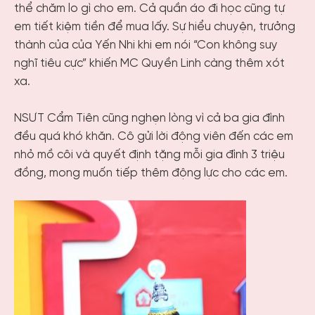
thể chăm lo gì cho em. Cả quần áo đi học cũng tự
em tiết kiệm tiền để mua lấy. Sự hiểu chuyện, trưởng
thành của của Yến Nhi khi em nói “Con không suy
nghĩ tiêu cực” khiến MC Quyền Linh càng thêm xót
xa.
NSƯT Cẩm Tiên cũng nghẹn lòng vì cả ba gia đình
đều quá khó khăn. Cô gửi lời động viên đến các em
nhỏ mồ côi và quyết định tặng mỗi gia đình 3 triệu
đồng, mong muốn tiếp thêm động lực cho các em.