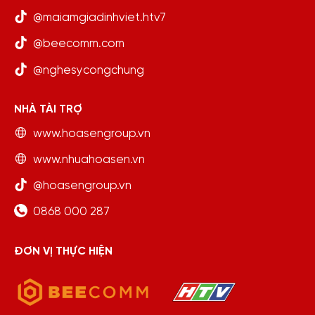
@maiamgiadinhviet.htv7
@beecomm.com
@nghesycongchung
NHÀ TÀI TRỢ
www.hoasengroup.vn
www.nhuahoasen.vn
@hoasengroup.vn
0868 000 287
ĐƠN VỊ THỰC HIỆN