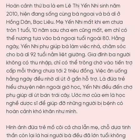
Hoàn cảnh thứ ba là em Lê Thị Yến Nhi sinh năm
2010, hiện đang sống cùng bà ngoại và bà dì ở
Hồng Dân, Bạc Liêu. Mẹ Yến Nhi mất khi em chưa
tròn 1 tuổi, 10 năm sau cha em cũng mất, em chỉ có
thể nương tựa vào bà ngoại tuổi ngoài 80. Hằng
ngày, Yến Nhi phụ giúp bà làm việc nhà, chăm sóc
cho bà dì 92 tuổi nằm liệt giường. Gia đình ba người
không có thu nhập, chỉ có thể trông chờ vào tiền trợ
cấp mỗi tháng chưa tới 2 triệu đồng. Việc ăn uống
hằng ngày đều nhờ dì út ở gần hỗ trợ. Là đứa trẻ
hiểu chuyện nên ngoài giờ học, Yến Nhi đều đến chợ
phụ giúp dì út bán trái cây. Ước mơ của em là học
nghề dược sĩ để giúp đỡ những người bị bệnh có
hoàn cảnh khó khăn như mình.
Hình ảnh đứa trẻ mồ côi cả cha lẫn mẹ, chỗ dựa tinh
thần còn lại là hai người bà đều đã lớn tuổi không