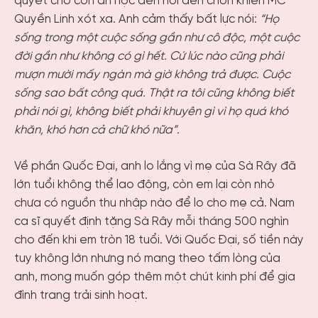
quyết cho con ăn học đến nơi đến chốn khiến MC
Quyền Linh xót xa. Anh cảm thấy bất lực nói:
“Họ
sống trong một cuộc sống gần như cô độc, một cuộc
đời gần như không có gì hết. Cứ lúc nào cũng phải
mượn mười mấy ngàn mà giờ không trả được. Cuộc
sống sao bất công quá. Thật ra tôi cũng không biết
phải nói gì, không biết phải khuyên gì vì họ quá khó
khăn, khó hơn cả chữ khó nữa”.
Về phần Quốc Đại, anh lo lắng vì mẹ của Sà Rây đã
lớn tuổi không thể lao động, còn em lại còn nhỏ
chưa có nguồn thu nhập nào để lo cho mẹ cả. Nam
ca sĩ quyết định tặng Sà Rây mỗi tháng 500 nghìn
cho đến khi em tròn 18 tuổi. Với Quốc Đại, số tiền này
tuy không lớn nhưng nó mang theo tấm lòng của
anh, mong muốn góp thêm một chút kinh phí để gia
đình trang trải sinh hoạt.