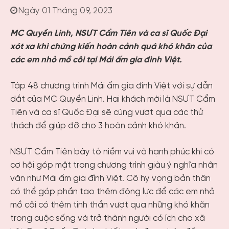
Ngày 01 Tháng 09, 2023
MC Quyền Linh, NSƯT Cẩm Tiên và ca sĩ Quốc Đại
xót xa khi chứng kiến hoàn cảnh quá khó khăn của
các em nhỏ mồ côi tại Mái ấm gia đình Việt.
Tập 48 chương trình Mái ấm gia đình Việt với sự dẫn
dắt của MC Quyền Linh. Hai khách mời là NSƯT Cẩm
Tiên và ca sĩ Quốc Đại sẽ cùng vượt qua các thử
thách để giúp đỡ cho 3 hoàn cảnh khó khăn.
NSƯT Cẩm Tiên bày tỏ niềm vui và hạnh phúc khi có
cơ hội góp mặt trong chương trình giàu ý nghĩa nhân
văn như Mái ấm gia đình Việt. Cô hy vọng bản thân
có thể góp phần tạo thêm động lực để các em nhỏ
mồ côi có thêm tinh thần vượt qua những khó khăn
trong cuộc sống và trở thành người có ích cho xã