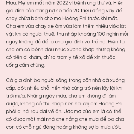
Mau. Mẹ em mất năm 2022 vì bệnh ung thư vú. Hiện
gia đình còn đang nợ số tiền 20 triệu đồng vay để
chạy chữa bệnh cho mẹ Hoàng Phi trước khi mất.
Cha em vừa chạy xe ôm vừa làm thêm nhiều việc lặt
vặt khi có người thuê, thu nhập khoảng 100 nghìn mỗi
ngày không đủ để lo cho gia đình và trả nợ. Hiện tại
cha em có bệnh đau nhức xương khớp nhưng không
có tiền đi khám, chỉ ra trạm y tế xã để xin thuốc
uống cầm chừng.
Cả gia đình ba người sống trong căn nhà đã xuống
cấp, dột nhiều chỗ, nền nhà cũng trở nên lầy lội khi
trời mưa. Những ngày mưa, cha em không đi làm
được, không có thu nhập nên hai chị em Hoàng Phi
phải đi hái rau dại về ăn. Ước mơ của em là có thể
có được một mái nhà che nắng che mưa để ba cha
con có chỗ ngủ đàng hoàng không sợ bị mưa ướt.