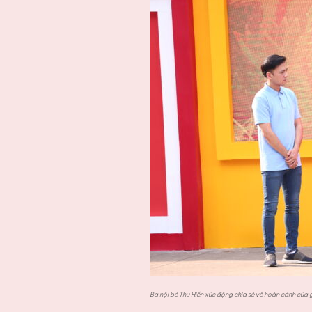
Bà nội bé Thu Hiền xúc động chia sẻ về hoàn cảnh của g