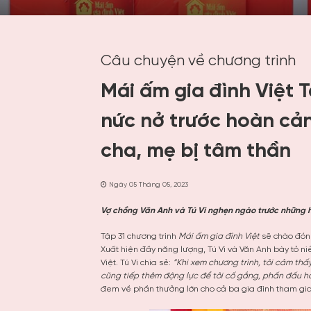
Câu chuyện về chương trình
Mái ấm gia đình Việt T
nức nở trước hoàn cả
cha, mẹ bị tâm thần
Ngày 05 Tháng 05, 2023
Vợ chồng Văn Anh và Tú Vi nghẹn ngào trước những h
Tập 31 chương trình
Mái ấm gia đình Việt
sẽ chào đón 
Xuất hiện đầy năng lượng, Tú Vi và Văn Anh bày tỏ n
Việt. Tú Vi chia sẻ:
“Khi xem chương trình, tôi cảm thấ
cũng tiếp thêm động lực để tôi cố gắng, phấn đấu h
đem về phần thưởng lớn cho cả ba gia đình tham gia