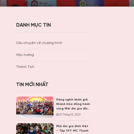
DANH MỤC TIN
Câu chuyện về chương trình
Hậu trường
Thành Tích
TIN MỚI NHẤT
Hàng nghìn khán giả
Khánh Hòa đồng hành
cùng Mái ấm gia đình
Việt, trao hơn 9 tỷ
05 Tháng 05, 2023
đồng cho trẻ em khó
khăn
Mái ấm gia đình Việt
– Tập 197: MC Thanh