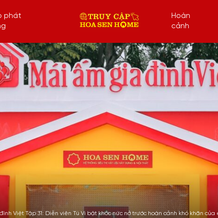
p phát
Hoàn
ng
cảnh
đình Việt Tập 31: Diễn viên Tú Vi bật khóc nức nở trước hoàn cảnh khó khăn củ