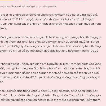
c thử thách để đem về phần thưởng lớn cho cả ba gia đình
 gia đình phải đeo chiếc vòng vào chân, tay cầm nắp nồi giữ trái cây giả,
còn lại. Tú Vi liên tục gặp khó khăn khi đánh rơi trái cây trên đường đi
rí lại, Văn Anh cùng các thành viên khác di chuyển một cách thuần thục và ném
iệm vụ.
p ăn ý giữa thành viên của các gia đình đã mang về những phần thưởng giá
ành thử thách dài nhất là 3 phút 30 giây nên nhận được giải thưởng 15 triệu
an 3 phút 29 giây đã mang về cho gia đình mình 20 triệu đồng tiền thưởng.
ia đình về nhì và về ba một phần quà đặc biệt như tiếp thêm động lực để
n nhất là 3 phút 27 giây gia đình em Nguyễn Thị Bích Trâm đã bước vào vòng
o đó, hai nghệ sĩ cùng em Bích Trâm phải cử ra một thành viên nhảy bao bố
c và dùng thanh gỗ lớn hơn để đánh thanh gỗ nhỏ đến chỗ thành viên cuối
uá mất sức, bộ ba khiến MC Quyền Linh vô cùng lo lắng phải xông vào thay vị
ên.
ủ 15 chiếc đáo trong vòng 3 phút 05 giây, có cơ hội rút 2 bảng logo. Kết
 nhận được số tiền thưởng là 60 triệu đồng. Nhận được số tiền thưởng giá
g số tiền này để cho cháu ăn học và mua thêm gia súc chăn nuôi kiếm thêm.