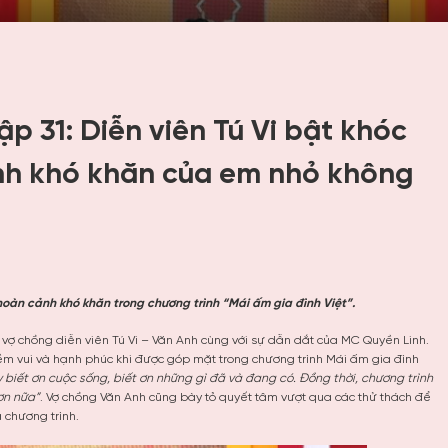
ập 31: Diễn viên Tú Vi bật khóc
nh khó khăn của em nhỏ không
oàn cảnh khó khăn trong chương trình “Mái ấm gia đình Việt”.
vợ chồng diễn viên Tú Vi – Văn Anh cùng với sự dẫn dắt của MC Quyền Linh.
iềm vui và hạnh phúc khi được góp mặt trong chương trình Mái ấm gia đình
y biết ơn cuộc sống, biết ơn những gì đã và đang có. Đồng thời, chương trình
ơn nữa”
. Vợ chồng Văn Anh cũng bày tỏ quyết tâm vượt qua các thử thách để
 chương trình.