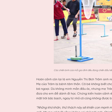
Các chiến binh của mỗi gia đình đều đang chiến đấu h
Hoàn cảnh còn lại là em Nguyễn Thị Bích Trâm sinh 
Mẹ của Trâm bị bệnh tâm thần. Cô bé không biết cha 
bà ngoại. Dù không minh mẫn đầu óc, nhưng mẹ Trâm
đưa cho em để dành đi học. Chứng kiến hoàn cảnh éo
mặt trời bộc bạch, ngay từ nhỏ cô cũng không được b
“Những khó khăn, thử thách này sẽ khiến con mạnh 