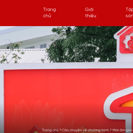
Trang
Giới
Tậ
chủ
thiệu
só
Trang chủ
Câu chuyện về chương trình
Mái ấm gia 