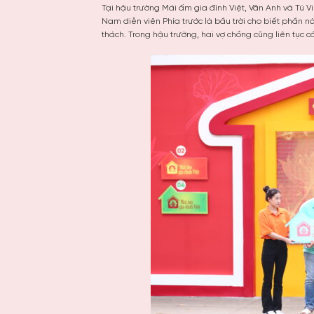
Tại hậu trường Mái ấm gia đình Việt, Văn Anh và Tú Vi 
Nam diễn viên Phía trước là bầu trời cho biết phần n
thách. Trong hậu trường, hai vợ chồng cũng liên tục 