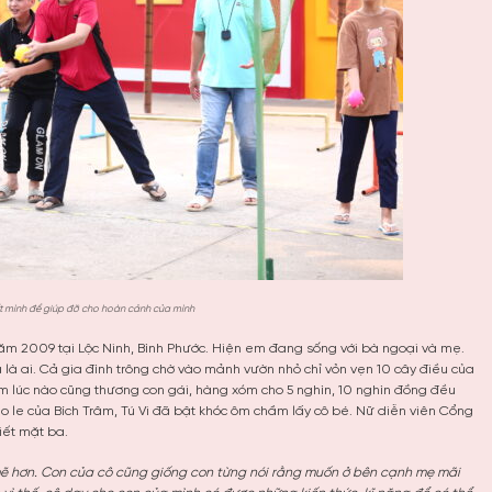
ết mình để giúp đỡ cho hoàn cảnh của mình
năm 2009 tại Lộc Ninh, Bình Phước. Hiện em đang sống với bà ngoại và mẹ.
là ai. Cả gia đình trông chờ vào mảnh vườn nhỏ chỉ vỏn vẹn 10 cây điều của
 lúc nào cũng thương con gái, hàng xóm cho 5 nghìn, 10 nghìn đồng đều
 le của Bích Trâm, Tú Vi đã bật khóc ôm chầm lấy cô bé. Nữ diễn viên Cổng
iết mặt ba.
mẽ hơn. Con của cô cũng giống con từng nói rằng muốn ở bên cạnh mẹ mãi