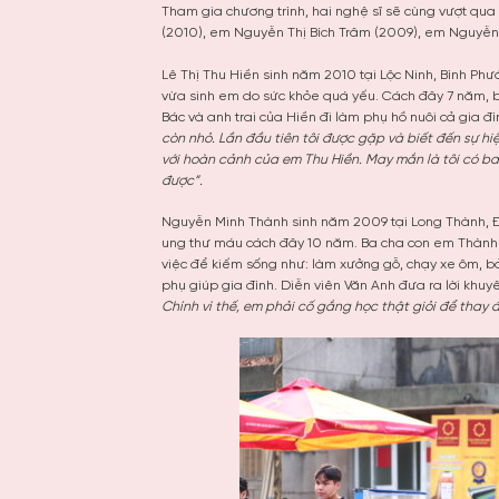
Tham gia chương trình, hai nghệ sĩ sẽ cùng vượt qua
(2010), em Nguyễn Thị Bích Trâm (2009), em Nguyễn
Lê Thị Thu Hiền sinh năm 2010 tại Lộc Ninh, Bình Phư
vừa sinh em do sức khỏe quá yếu. Cách đây 7 năm, ba
Bác và anh trai của Hiền đi làm phụ hồ nuôi cả gia đ
còn nhỏ. Lần đầu tiên tôi được gặp và biết đến sự hiệ
với hoàn cảnh của em Thu Hiền. May mắn là tôi có ba
được”.
Nguyễn Minh Thành sinh năm 2009 tại Long Thành, 
ung thư máu cách đây 10 năm. Ba cha con em Thành 
việc để kiếm sống như: làm xưởng gỗ, chạy xe ôm, b
phụ giúp gia đình. Diễn viên Văn Anh đưa ra lời khu
Chính vì thế, em phải cố gắng học thật giỏi để thay