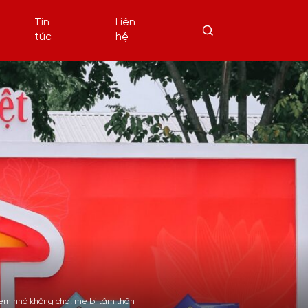
Tin
Liên
tức
hệ
a em nhỏ không cha, mẹ bị tâm thần