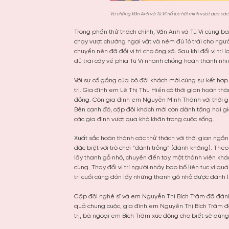
Vợ chồng Văn Anh và Tú Vi nổ lực hết mình vượt qua cá
Trong phần thử thách chính, Văn Anh và Tú Vi cùng ba
chạy vượt chướng ngại vật và ném đủ 16 trái cho người 
chuyển nên đã đổi vị trí cho ông xã. Sau khi đổi vị t
đủ trái cây về phía Tú Vi nhanh chóng hoàn thành nh
Với sự cố gắng của bộ đôi khách mời cùng sự kết hợ
trị. Gia đình em Lê Thị Thu Hiền có thời gian hoàn th
đồng. Còn gia đình em Nguyễn Minh Thành với thời gi
Bên cạnh đó, cặp đôi khách mời còn dành tặng hai g
các gia đình vượt qua khó khăn trong cuộc sống.
Xuất sắc hoàn thành các thử thách với thời gian ngắ
đặc biệt với trò chơi “đánh trỏng” (đánh khăng). The
lấy thanh gỗ nhỏ, chuyền đến tay một thành viên khá
cùng. Thay đổi vị trí người nhảy bao bố liên tục vì q
trí cuối cùng đón lấy những thanh gỗ nhỏ được đánh l
Cặp đôi nghệ sĩ và em Nguyễn Thị Bích Trâm đã đánh đ
quả chung cuộc, gia đình em Nguyễn Thị Bích Trâm đã
trị, bà ngoại em Bích Trâm xúc động cho biết sẽ dùn