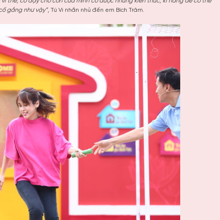
vì thế, cô dạy cho con của mình có được những kiến thức, kĩ năng để có thể
 cố gắng như vậy”
, Tú Vi nhắn nhủ đến em Bích Trâm.