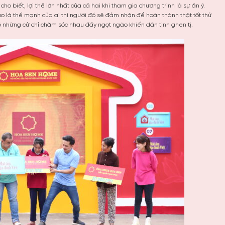
cho biết, lợi thế lớn nhất của cả hai khi tham gia chương trình là sự ăn ý.
ào là thế mạnh của ai thì người đó sẽ đảm nhận để hoàn thành thật tốt thử
có những cử chỉ chăm sóc nhau đầy ngọt ngào khiến dân tình ghen tị.