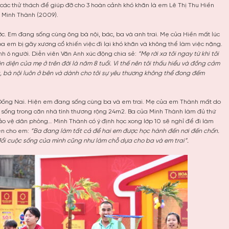
 các thử thách để giúp đỡ cho 3 hoàn cảnh khó khăn là em Lê Thị Thu Hiền
 Minh Thành (2009).
ớc. Em đang sống cùng ông bà nội, bác, ba và anh trai. Mẹ của Hiền mất lúc
 em bị gãy xương cổ khiến việc đi lại khó khăn và không thể làm việc nặng.
ình 6 người. Diễn viên Văn Anh xúc động chia sẻ:
“Mẹ rời xa tôi ngay từ khi tôi
n diện của mẹ ở trên đời là năm 8 tuổi. Vì thế nên tôi thấu hiểu và đồng cảm
, bà nội luôn ở bên và dành cho tôi sự yêu thương không thể đong đếm
Đồng Nai. Hiện em đang sống cùng ba và em trai. Mẹ của em Thành mất do
sống trong căn nhà tình thương rộng 24m2. Ba của Minh Thành làm đủ thứ
ảo vệ dân phòng… Minh Thành có ý định học xong lớp 10 sẽ nghỉ để đi làm
yên cho em:
“Ba đang làm tất cả để hai em được học hành đến nơi đến chốn.
 đổi cuộc sống của mình cũng như làm chỗ dựa cho ba và em trai”.