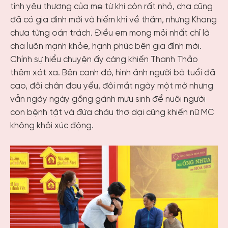
tình yêu thương của mẹ từ khi còn rất nhỏ, cha cũng
đã có gia đình mới và hiếm khi về thăm, nhưng Khang
chưa từng oán trách. Điều em mong mỏi nhất chỉ là
cha luôn mạnh khỏe, hạnh phúc bên gia đình mới.
Chính sự hiểu chuyện ấy càng khiến Thanh Thảo
thêm xót xa. Bên cạnh đó, hình ảnh người bà tuổi đã
cao, đôi chân đau yếu, đôi mắt ngày một mờ nhưng
vẫn ngày ngày gồng gánh mưu sinh để nuôi người
con bệnh tật và đứa cháu thơ dại cũng khiến nữ MC
không khỏi xúc động.