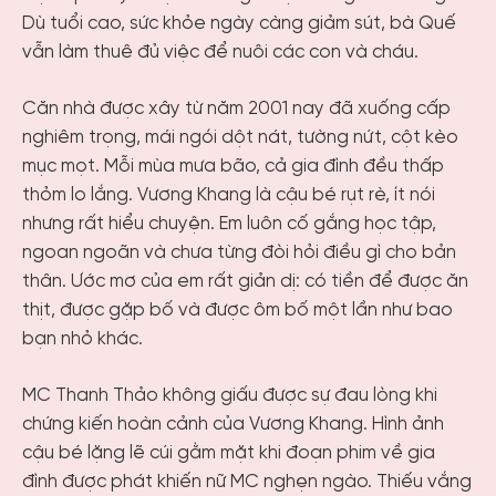
Dù tuổi cao, sức khỏe ngày càng giảm sút, bà Quế
vẫn làm thuê đủ việc để nuôi các con và cháu.
Căn nhà được xây từ năm 2001 nay đã xuống cấp
nghiêm trọng, mái ngói dột nát, tường nứt, cột kèo
mục mọt. Mỗi mùa mưa bão, cả gia đình đều thấp
thỏm lo lắng. Vương Khang là cậu bé rụt rè, ít nói
nhưng rất hiểu chuyện. Em luôn cố gắng học tập,
ngoan ngoãn và chưa từng đòi hỏi điều gì cho bản
thân. Ước mơ của em rất giản dị: có tiền để được ăn
thịt, được gặp bố và được ôm bố một lần như bao
bạn nhỏ khác.
MC Thanh Thảo không giấu được sự đau lòng khi
chứng kiến hoàn cảnh của Vương Khang. Hình ảnh
cậu bé lặng lẽ cúi gằm mặt khi đoạn phim về gia
đình được phát khiến nữ MC nghẹn ngào. Thiếu vắng