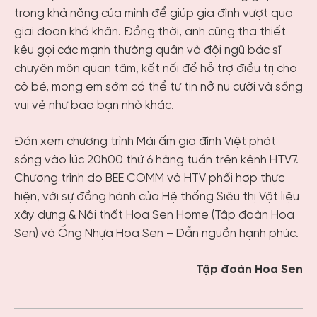
trong khả năng của mình để giúp gia đình vượt qua
giai đoạn khó khăn. Đồng thời, anh cũng tha thiết
kêu gọi các mạnh thường quân và đội ngũ bác sĩ
chuyên môn quan tâm, kết nối để hỗ trợ điều trị cho
cô bé, mong em sớm có thể tự tin nở nụ cười và sống
vui vẻ như bao bạn nhỏ khác.
Đón xem chương trình Mái ấm gia đình Việt phát
sóng vào lúc 20h00 thứ 6 hàng tuần trên kênh HTV7.
Chương trình do BEE COMM và HTV phối hợp thực
hiện, với sự đồng hành của Hệ thống Siêu thị Vật liệu
xây dựng & Nội thất Hoa Sen Home (Tập đoàn Hoa
Sen) và Ống Nhựa Hoa Sen – Dẫn nguồn hạnh phúc.
Tập đoàn Hoa Sen