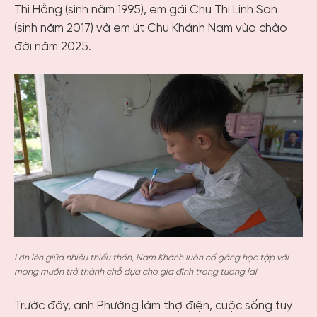
Thị Hằng (sinh năm 1995), em gái Chu Thị Linh San
(sinh năm 2017) và em út Chu Khánh Nam vừa chào
đời năm 2025.
Lớn lên giữa nhiều thiếu thốn, Nam Khánh luôn cố gắng học tập với
mong muốn trở thành chỗ dựa cho gia đình trong tương lai
Trước đây, anh Phường làm thợ điện, cuộc sống tuy