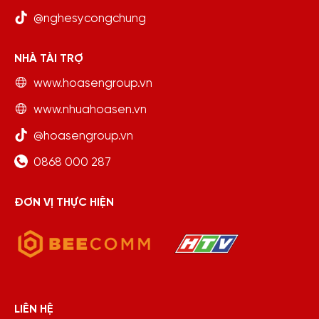
@nghesycongchung
NHÀ TÀI TRỢ
www.hoasengroup.vn
www.nhuahoasen.vn
@hoasengroup.vn
0868 000 287
ĐƠN VỊ THỰC HIỆN
LIÊN HỆ