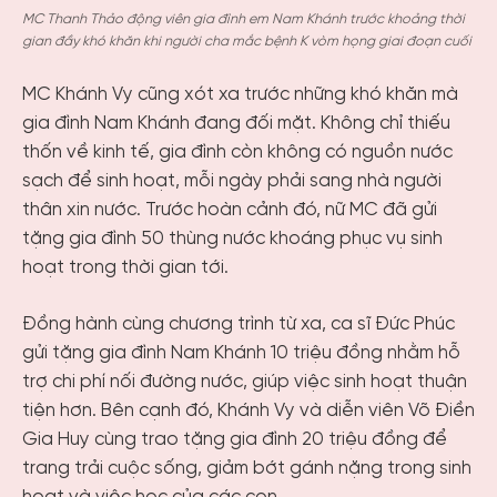
MC Thanh Thảo động viên gia đình em Nam Khánh trước khoảng thời
gian đầy khó khăn khi người cha mắc bệnh K vòm họng giai đoạn cuối
MC Khánh Vy cũng xót xa trước những khó khăn mà
gia đình Nam Khánh đang đối mặt. Không chỉ thiếu
thốn về kinh tế, gia đình còn không có nguồn nước
sạch để sinh hoạt, mỗi ngày phải sang nhà người
thân xin nước. Trước hoàn cảnh đó, nữ MC đã gửi
tặng gia đình 50 thùng nước khoáng phục vụ sinh
hoạt trong thời gian tới.
Đồng hành cùng chương trình từ xa, ca sĩ Đức Phúc
gửi tặng gia đình Nam Khánh 10 triệu đồng nhằm hỗ
trợ chi phí nối đường nước, giúp việc sinh hoạt thuận
tiện hơn. Bên cạnh đó, Khánh Vy và diễn viên Võ Điền
Gia Huy cùng trao tặng gia đình 20 triệu đồng để
trang trải cuộc sống, giảm bớt gánh nặng trong sinh