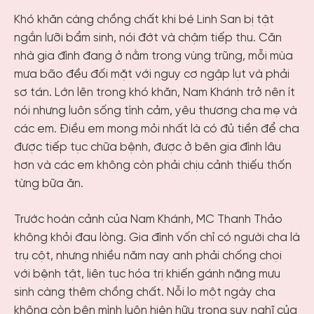
Khó khăn càng chồng chất khi bé Linh San bị tật
ngắn lưỡi bẩm sinh, nói đớt và chậm tiếp thu. Căn
nhà gia đình đang ở nằm trong vùng trũng, mỗi mùa
mưa bão đều đối mặt với nguy cơ ngập lụt và phải
sơ tán. Lớn lên trong khó khăn, Nam Khánh trở nên ít
nói nhưng luôn sống tình cảm, yêu thương cha mẹ và
các em. Điều em mong mỏi nhất là có đủ tiền để cha
được tiếp tục chữa bệnh, được ở bên gia đình lâu
hơn và các em không còn phải chịu cảnh thiếu thốn
từng bữa ăn.
Trước hoàn cảnh của Nam Khánh, MC Thanh Thảo
không khỏi đau lòng. Gia đình vốn chỉ có người cha là
trụ cột, nhưng nhiều năm nay anh phải chống chọi
với bệnh tật, liên tục hóa trị khiến gánh nặng mưu
sinh càng thêm chồng chất. Nỗi lo một ngày cha
không còn bên mình luôn hiện hữu trong suy nghĩ của