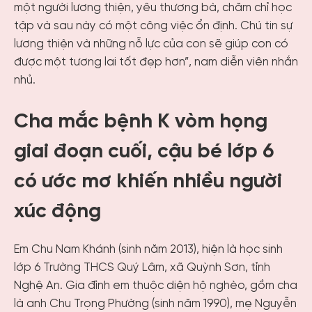
một người lương thiện, yêu thương bà, chăm chỉ học
tập và sau này có một công việc ổn định. Chú tin sự
lương thiện và những nỗ lực của con sẽ giúp con có
được một tương lai tốt đẹp hơn”, nam diễn viên nhắn
nhủ.
Cha mắc bệnh K vòm họng
giai đoạn cuối, cậu bé lớp 6
có ước mơ khiến nhiều người
xúc động
Em Chu Nam Khánh (sinh năm 2013), hiện là học sinh
lớp 6 Trường THCS Quý Lâm, xã Quỳnh Sơn, tỉnh
Nghệ An. Gia đình em thuộc diện hộ nghèo, gồm cha
là anh Chu Trọng Phường (sinh năm 1990), mẹ Nguyễn