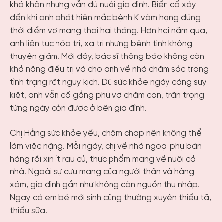
khó khăn nhưng vẫn đủ nuôi gia đình. Biến cố xảy
đến khi anh phát hiện mắc bệnh K vòm họng đúng
thời điểm vợ mang thai hai tháng. Hơn hai năm qua,
anh liên tục hóa trị, xạ trị nhưng bệnh tình không
thuyên giảm. Mới đây, bác sĩ thông báo không còn
khả năng điều trị và cho anh về nhà chăm sóc trong
tình trạng rất nguy kịch. Dù sức khỏe ngày càng suy
kiệt, anh vẫn cố gắng phụ vợ chăm con, trân trọng
từng ngày còn được ở bên gia đình.
Chị Hằng sức khỏe yếu, chậm chạp nên không thể
làm việc nặng. Mỗi ngày, chị về nhà ngoại phụ bán
hàng rồi xin ít rau củ, thực phẩm mang về nuôi cả
nhà. Ngoài sự cưu mang của người thân và hàng
xóm, gia đình gần như không còn nguồn thu nhập.
Ngay cả em bé mới sinh cũng thường xuyên thiếu tã,
thiếu sữa.