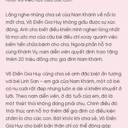
hoạt và việc học của các con.
Lắng nghe những chia sẻ của Nam Khánh về nỗi lo
mất cha, Võ Điền Gia Huy không giấu được sự xúc
động. Anh cho biết điều khiến mình nghẹn lòng nhất
là mọi ước mơ của cậu bé đều chỉ xoay quanh việc
kiếm tiền chữa bệnh cho cha. Ngoài phần hỗ trợ
cùng Khánh Vy, nam diễn viên quyết định trao tặng
thêm 20 triệu đồng cho gia đình Nam Khánh.
Võ Điền Gia Huy cũng chia sẻ anh đặc biệt ấn tượng
với bé Linh San – em gái của Nam Khánh, một cô bé
có nụ cười rất đẹp nhưng luôn e dè vì khiếm khuyết ở
lưỡi. Theo nam diễn viên, ở độ tuổi của em, đó là
một thiệt thòi không đáng phải chịu. Chính điều đó
thôi thúc anh hỗ trợ thêm để gia đình có điều kiện
chăm lo cho các con. Bật khóc khi chia sẻ, Võ Điền
Gia Huy cho biết bản thân chỉ có thể đóng góp