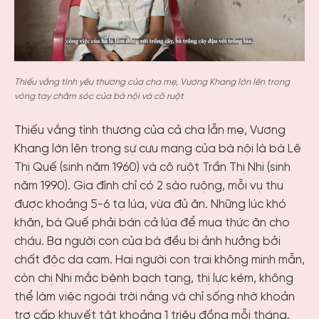
Thiếu vắng tình yêu thương của cha mẹ, Vương Khang lớn lên trong
vòng tay chăm sóc của bà nội và cô ruột
Thiếu vắng tình thương của cả cha lẫn mẹ, Vương
Khang lớn lên trong sự cưu mang của bà nội là bà Lê
Thị Quế (sinh năm 1960) và cô ruột Trần Thị Nhi (sinh
năm 1990). Gia đình chỉ có 2 sào ruộng, mỗi vụ thu
được khoảng 5-6 tạ lúa, vừa đủ ăn. Những lúc khó
khăn, bà Quế phải bán cả lúa để mua thức ăn cho
cháu. Ba người con của bà đều bị ảnh hưởng bởi
chất độc da cam. Hai người con trai không minh mẫn,
còn chị Nhi mắc bệnh bạch tạng, thị lực kém, không
thể làm việc ngoài trời nắng và chỉ sống nhờ khoản
trợ cấp khuyết tật khoảng 1 triệu đồng mỗi tháng.