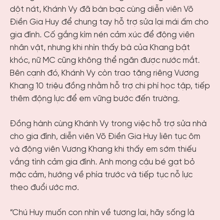
dột nát, Khánh Vy đã bàn bạc cùng diễn viên Võ
Điền Gia Huy để chung tay hỗ trợ sửa lại mái ấm cho
gia đình. Cố gắng kìm nén cảm xúc để động viên
nhân vật, nhưng khi nhìn thấy bà của Khang bật
khóc, nữ MC cũng không thể ngăn được nước mắt.
Bên cạnh đó, Khánh Vy còn trao tặng riêng Vương
Khang 10 triệu đồng nhằm hỗ trợ chi phí học tập, tiếp
thêm động lực để em vững bước đến trường.
Đồng hành cùng Khánh Vy trong việc hỗ trợ sửa nhà
cho gia đình, diễn viên Võ Điền Gia Huy liên tục ôm
và động viên Vương Khang khi thấy em sớm thiếu
vắng tình cảm gia đình. Anh mong cậu bé gạt bỏ
mặc cảm, hướng về phía trước và tiếp tục nỗ lực
theo đuổi ước mơ.
“Chú Huy muốn con nhìn về tương lai, hãy sống là