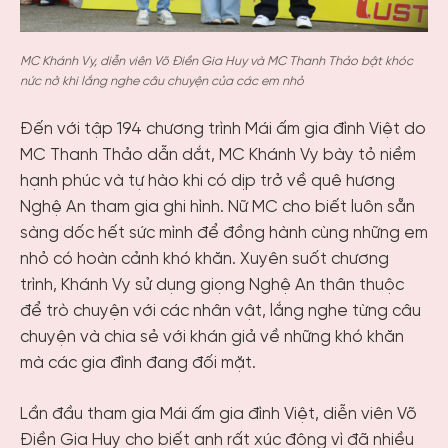
MC Khánh Vy, diễn viên Võ Điền Gia Huy và MC Thanh Thảo bật khóc
nức nở khi lắng nghe câu chuyện của các em nhỏ
Đến với tập 194 chương trình Mái ấm gia đình Việt do
MC Thanh Thảo dẫn dắt, MC Khánh Vy bày tỏ niềm
hạnh phúc và tự hào khi có dịp trở về quê hương
Nghệ An tham gia ghi hình. Nữ MC cho biết luôn sẵn
sàng dốc hết sức mình để đồng hành cùng những em
nhỏ có hoàn cảnh khó khăn. Xuyên suốt chương
trình, Khánh Vy sử dụng giọng Nghệ An thân thuộc
để trò chuyện với các nhân vật, lắng nghe từng câu
chuyện và chia sẻ với khán giả về những khó khăn
mà các gia đình đang đối mặt.
Lần đầu tham gia Mái ấm gia đình Việt, diễn viên Võ
Điền Gia Huy cho biết anh rất xúc động vì đã nhiều