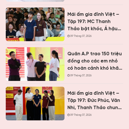
đồng cho trẻ em khó
khăn
Mái ấm gia đình Việt –
Tập 197: MC Thanh
Thảo bật khóc, Á hậu
Vân Nhi và ca sĩ Nguyễn
09 Tháng 07, 2026
Thái Học nghẹn lòng
trước cậu bé một mình
Quân A.P trao 150 triệu
chăm mẹ bệnh tâm
đồng cho các em nhỏ
thần
có hoàn cảnh khó khăn
khi ghi hình “Mái ấm gia
09 Tháng 07, 2026
đình Việt” tại Khánh
Hòa
Mái ấm gia đình Việt –
Tập 197: Đức Phúc, Vân
Nhi, Thanh Thảo chung
tay giúp hai cô bé có
09 Tháng 07, 2026
hoàn cảnh khiến ai