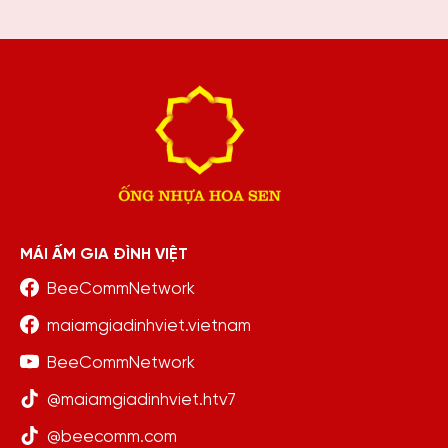
cũng nghẹn lòng
MÁI ẤM GIA ĐÌNH VIỆT
BeeCommNetwork
maiamgiadinhviet.vietnam
BeeCommNetwork
@maiamgiadinhviet.htv7
@beecomm.com