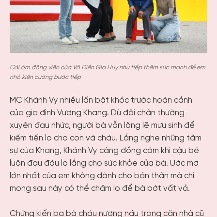
Cái ôm động viên của Võ Điền Gia Huy như tiếp thêm sức mạnh để em
nhỏ kiên cường bước tiếp
MC Khánh Vy nhiều lần bật khóc trước hoàn cảnh
của gia đình Vương Khang. Dù đôi chân thường
xuyên đau nhức, người bà vẫn lặng lẽ mưu sinh để
kiếm tiền lo cho con và cháu. Lắng nghe những tâm
sự của Khang, Khánh Vy càng đồng cảm khi cậu bé
luôn đau đáu lo lắng cho sức khỏe của bà. Ước mơ
lớn nhất của em không dành cho bản thân mà chỉ
mong sau này có thể chăm lo để bà bớt vất vả.
Chứng kiến ba bà cháu nương náu trong căn nhà cũ