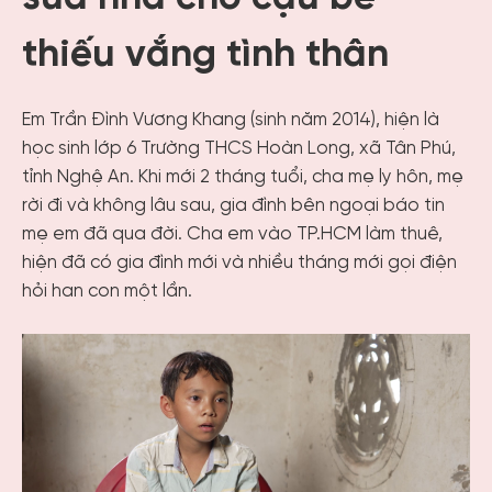
thiếu vắng tình thân
Em Trần Đình Vương Khang (sinh năm 2014), hiện là
học sinh lớp 6 Trường THCS Hoàn Long, xã Tân Phú,
tỉnh Nghệ An. Khi mới 2 tháng tuổi, cha mẹ ly hôn, mẹ
rời đi và không lâu sau, gia đình bên ngoại báo tin
mẹ em đã qua đời. Cha em vào TP.HCM làm thuê,
hiện đã có gia đình mới và nhiều tháng mới gọi điện
hỏi han con một lần.