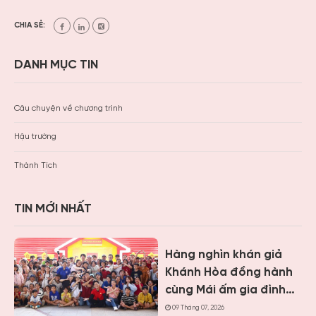
CHIA SẺ:
DANH MỤC TIN
Câu chuyện về chương trình
Hậu trường
Thành Tích
TIN MỚI NHẤT
Hàng nghìn khán giả
Khánh Hòa đồng hành
cùng Mái ấm gia đình
Việt, trao hơn 9 tỷ
09 Tháng 07, 2026