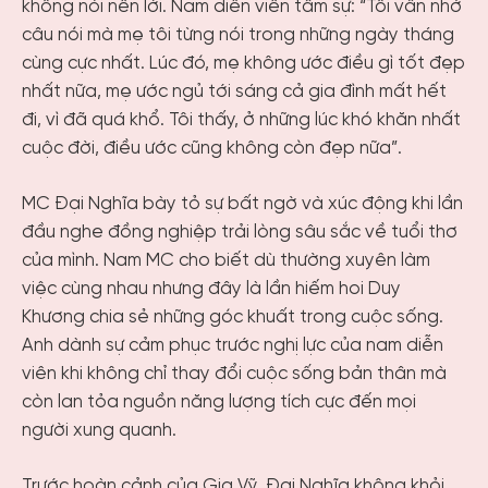
không nói nên lời. Nam diễn viên tâm sự: “Tôi vẫn nhớ
câu nói mà mẹ tôi từng nói trong những ngày tháng
cùng cực nhất. Lúc đó, mẹ không ước điều gì tốt đẹp
nhất nữa, mẹ ước ngủ tới sáng cả gia đình mất hết
đi, vì đã quá khổ. Tôi thấy, ở những lúc khó khăn nhất
cuộc đời, điều ước cũng không còn đẹp nữa”.
MC Đại Nghĩa bày tỏ sự bất ngờ và xúc động khi lần
đầu nghe đồng nghiệp trải lòng sâu sắc về tuổi thơ
của mình. Nam MC cho biết dù thường xuyên làm
việc cùng nhau nhưng đây là lần hiếm hoi Duy
Khương chia sẻ những góc khuất trong cuộc sống.
Anh dành sự cảm phục trước nghị lực của nam diễn
viên khi không chỉ thay đổi cuộc sống bản thân mà
còn lan tỏa nguồn năng lượng tích cực đến mọi
người xung quanh.
Trước hoàn cảnh của Gia Vỹ, Đại Nghĩa không khỏi