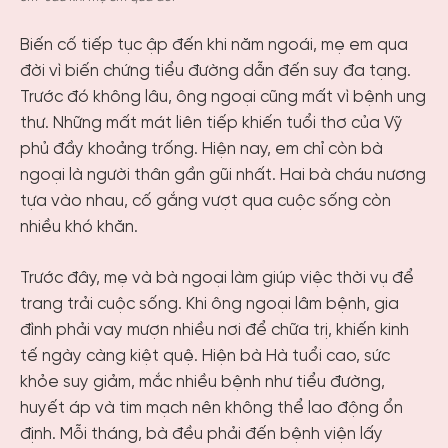
Biến cố tiếp tục ập đến khi năm ngoái, mẹ em qua
đời vì biến chứng tiểu đường dẫn đến suy đa tạng.
Trước đó không lâu, ông ngoại cũng mất vì bệnh ung
thư. Những mất mát liên tiếp khiến tuổi thơ của Vỹ
phủ đầy khoảng trống. Hiện nay, em chỉ còn bà
ngoại là người thân gần gũi nhất. Hai bà cháu nương
tựa vào nhau, cố gắng vượt qua cuộc sống còn
nhiều khó khăn.
Trước đây, mẹ và bà ngoại làm giúp việc thời vụ để
trang trải cuộc sống. Khi ông ngoại lâm bệnh, gia
đình phải vay mượn nhiều nơi để chữa trị, khiến kinh
tế ngày càng kiệt quệ. Hiện bà Hà tuổi cao, sức
khỏe suy giảm, mắc nhiều bệnh như tiểu đường,
huyết áp và tim mạch nên không thể lao động ổn
định. Mỗi tháng, bà đều phải đến bệnh viện lấy