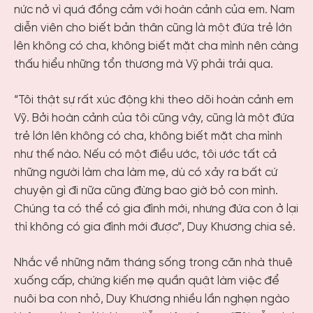
nức nở vì quá đồng cảm với hoàn cảnh của em. Nam
diễn viên cho biết bản thân cũng là một đứa trẻ lớn
lên không có cha, không biết mặt cha mình nên càng
thấu hiểu những tổn thương mà Vỹ phải trải qua.
“Tôi thật sự rất xúc động khi theo dõi hoàn cảnh em
Vỹ. Bởi hoàn cảnh của tôi cũng vậy, cũng là một đứa
trẻ lớn lên không có cha, không biết mặt cha mình
như thế nào. Nếu có một điều ước, tôi ước tất cả
những người làm cha làm mẹ, dù có xảy ra bất cứ
chuyện gì đi nữa cũng đừng bao giờ bỏ con mình.
Chúng ta có thể có gia đình mới, nhưng đứa con ở lại
thì không có gia đình mới được”, Duy Khương chia sẻ.
Nhắc về những năm tháng sống trong căn nhà thuê
xuống cấp, chứng kiến mẹ quần quật làm việc để
nuôi ba con nhỏ, Duy Khương nhiều lần nghẹn ngào