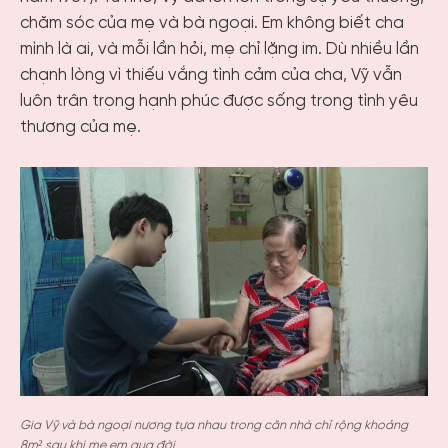
chăm sóc của mẹ và bà ngoại. Em không biết cha
mình là ai, và mỗi lần hỏi, mẹ chỉ lặng im. Dù nhiều lần
chạnh lòng vì thiếu vắng tình cảm của cha, Vỹ vẫn
luôn trân trọng hạnh phúc được sống trong tình yêu
thương của mẹ.
Gia Vỹ và bà ngoại nương tựa nhau trong căn nhà chỉ rộng khoảng
8m² sau khi mẹ em qua đời