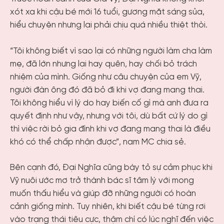
xót xa khi cậu bé mới 16 tuổi, gương mặt sáng sủa,
hiểu chuyện nhưng lại phải chịu quá nhiều thiệt thòi.
“Tôi không biết vì sao lại có những người làm cha làm
mẹ, đã lớn nhưng lại hay quên, hay chối bỏ trách
nhiệm của mình. Giống như câu chuyện của em Vỹ,
người đàn ông đó đã bỏ đi khi vợ đang mang thai.
Tôi không hiểu vì lý do hay biến cố gì mà anh đưa ra
quyết định như vậy, nhưng với tôi, dù bất cứ lý do gì
thì việc rời bỏ gia đình khi vợ đang mang thai là điều
khó có thể chấp nhận được”, nam MC chia sẻ.
Bên cạnh đó, Đại Nghĩa cũng bày tỏ sự cảm phục khi
Vỹ nuôi ước mơ trở thành bác sĩ tâm lý với mong
muốn thấu hiểu và giúp đỡ những người có hoàn
cảnh giống mình. Tuy nhiên, khi biết cậu bé từng rơi
vào trạng thái tiêu cực, thậm chí có lúc nghĩ đến việc