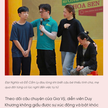
Đại Nghĩa và Đỗ Cẩm Ly đau lòng khi biết cậu bé thiếu tình cha, mẹ
qua đời từng có lúc nghĩ đến việc tự tử
Theo dõi câu chuyện của Gia Vỹ, diễn viên Duy
Khương không giấu được sự xúc động và bật khóc