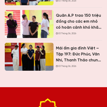
Vân Nhi và ca sĩ Nguyễn
03 Tháng 06, 2026
Thái Học nghẹn lòng
trước cậu bé một mình
Quân A.P trao 150 triệu
chăm mẹ bệnh tâm
đồng cho các em nhỏ
thần
có hoàn cảnh khó khăn
khi ghi hình “Mái ấm gia
03 Tháng 06, 2026
đình Việt” tại Khánh
Hòa
Mái ấm gia đình Việt –
Tập 197: Đức Phúc, Vân
Nhi, Thanh Thảo chung
tay giúp hai cô bé có
03 Tháng 06, 2026
hoàn cảnh khiến ai
cũng nghẹn lòng