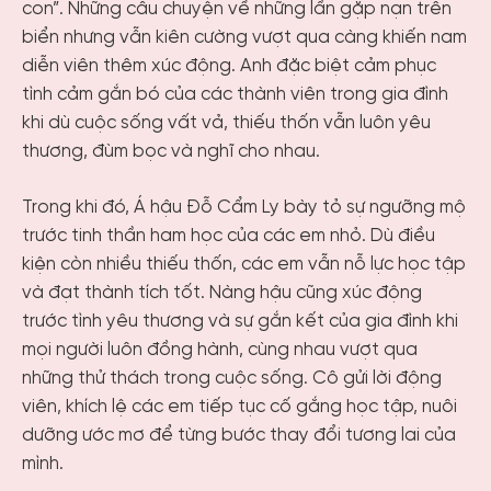
con”. Những câu chuyện về những lần gặp nạn trên
biển nhưng vẫn kiên cường vượt qua càng khiến nam
diễn viên thêm xúc động. Anh đặc biệt cảm phục
tình cảm gắn bó của các thành viên trong gia đình
khi dù cuộc sống vất vả, thiếu thốn vẫn luôn yêu
thương, đùm bọc và nghĩ cho nhau.
Trong khi đó, Á hậu Đỗ Cẩm Ly bày tỏ sự ngưỡng mộ
trước tinh thần ham học của các em nhỏ. Dù điều
kiện còn nhiều thiếu thốn, các em vẫn nỗ lực học tập
và đạt thành tích tốt. Nàng hậu cũng xúc động
trước tình yêu thương và sự gắn kết của gia đình khi
mọi người luôn đồng hành, cùng nhau vượt qua
những thử thách trong cuộc sống. Cô gửi lời động
viên, khích lệ các em tiếp tục cố gắng học tập, nuôi
dưỡng ước mơ để từng bước thay đổi tương lai của
mình.