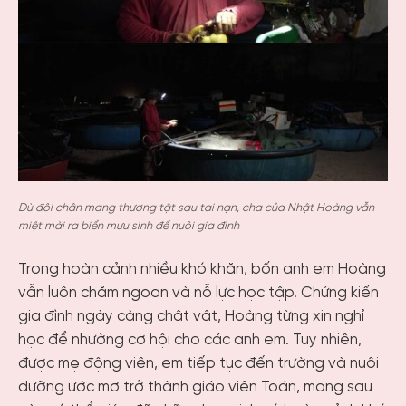
Dù đôi chân mang thương tật sau tai nạn, cha của Nhật Hoàng vẫn
miệt mài ra biển mưu sinh để nuôi gia đình
Trong hoàn cảnh nhiều khó khăn, bốn anh em Hoàng
vẫn luôn chăm ngoan và nỗ lực học tập. Chứng kiến
gia đình ngày càng chật vật, Hoàng từng xin nghỉ
học để nhường cơ hội cho các anh em. Tuy nhiên,
được mẹ động viên, em tiếp tục đến trường và nuôi
dưỡng ước mơ trở thành giáo viên Toán, mong sau