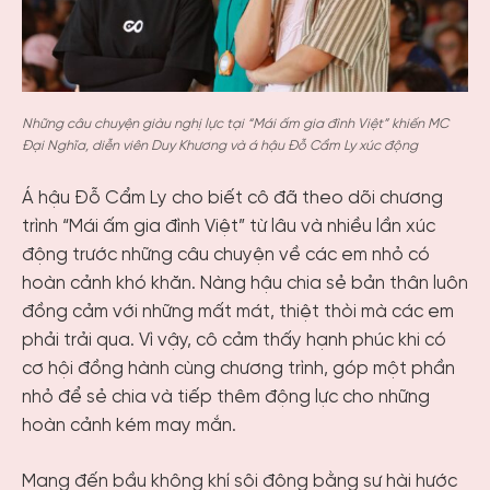
Những câu chuyện giàu nghị lực tại “Mái ấm gia đình Việt” khiến MC
Đại Nghĩa, diễn viên Duy Khương và á hậu Đỗ Cẩm Ly xúc động
Á hậu Đỗ Cẩm Ly cho biết cô đã theo dõi chương
trình “Mái ấm gia đình Việt” từ lâu và nhiều lần xúc
động trước những câu chuyện về các em nhỏ có
hoàn cảnh khó khăn. Nàng hậu chia sẻ bản thân luôn
đồng cảm với những mất mát, thiệt thòi mà các em
phải trải qua. Vì vậy, cô cảm thấy hạnh phúc khi có
cơ hội đồng hành cùng chương trình, góp một phần
nhỏ để sẻ chia và tiếp thêm động lực cho những
hoàn cảnh kém may mắn.
Mang đến bầu không khí sôi động bằng sự hài hước