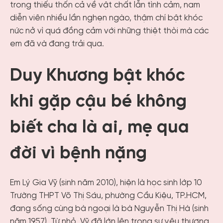
trong thiếu thốn cả về vật chất lẫn tình cảm, nam
diễn viên nhiều lần nghẹn ngào, thậm chí bật khóc
nức nở vì quá đồng cảm với những thiệt thòi mà các
em đã và đang trải qua.
Duy Khương bật khóc
khi gặp cậu bé không
biết cha là ai, mẹ qua
đời vì bệnh nặng
Em Lý Gia Vỹ (sinh năm 2010), hiện là học sinh lớp 10
Trường THPT Võ Thị Sáu, phường Cầu Kiệu, TP.HCM,
đang sống cùng bà ngoại là bà Nguyễn Thị Hà (sinh
năm 1957). Từ nhỏ, Vỹ đã lớn lên trong sự yêu thương,