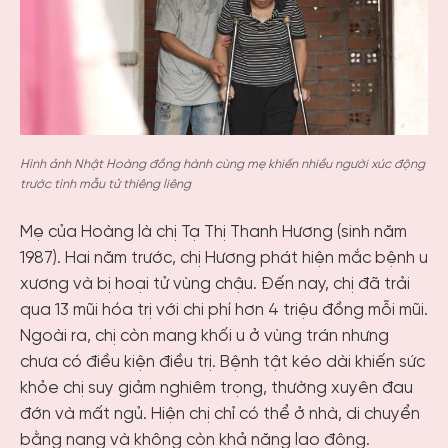
Hình ảnh Nhật Hoàng đồng hành cùng mẹ khiến nhiều người xúc động
trước tình mẫu tử thiêng liêng
Mẹ của Hoàng là chị Tạ Thị Thanh Hương (sinh năm
1987). Hai năm trước, chị Hương phát hiện mắc bệnh u
xương và bị hoại tử vùng chậu. Đến nay, chị đã trải
qua 13 mũi hóa trị với chi phí hơn 4 triệu đồng mỗi mũi.
Ngoài ra, chị còn mang khối u ở vùng trán nhưng
chưa có điều kiện điều trị. Bệnh tật kéo dài khiến sức
khỏe chị suy giảm nghiêm trọng, thường xuyên đau
đớn và mất ngủ. Hiện chị chỉ có thể ở nhà, di chuyển
bằng nạng và không còn khả năng lao động.