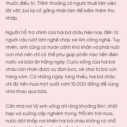
thuốc điều trị. Thỉnh thoảng có người thuê làm việc
lặt vặt, bà lại cố gắng nhận làm để kiếm thêm thu
nhập.
Nguồn hỗ trợ chính của hai bà cháu hiện nay đến từ
người cậu ruột làm nghề chạy xe ôm công nghệ. Tuy
nhiên, anh cũng có hoàn cảnh khó khăn và phải nuôi
con nhỏ nên chỉ có thể phụ giúp phần nào tiền điện
nước và bữa ăn hằng ngày. Cuộc sống của hai bà
cháu còn nhận được sự đùm bọc, sẻ chia từ bà con
hàng xóm. Có những ngày túng thiếu, hai bà cháu
chỉ đủ tiền mua một suất cơm 10.000 đồng để cùng
chia nhau qua bữa.
Căn nhà nơi Vỹ sinh sống chỉ rộng khoảng 8m², chật
hẹp và xuống cấp nghiêm trọng. Mỗi khi trời mưa,
nước dột khắp nơi khiến hai bà cháu không có chỗ