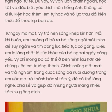
nghỉ ngơi tử tế. Dù vậy, Vỹ vẫn luôn chăm ngoan, học
tốt và đặc biệt yêu thích môn tiếng Anh. Không có
điều kiện học thêm, em tự học và nỗ lực trau dồi kiến
thức để theo kịp bạn bè.
Từ ngày mẹ mất, Vỹ trở nên sống khép kín hơn. Mỗi
khi buồn, em thường đi bộ ra bờ sông ngồi một mình
để suy ngẫm và tìm động lực tiếp tục cố gắng. Điều
em lo lắng nhất là sức khỏe của bà ngoại ngày càng
yếu. Vỹ chỉ mong bà có thể ở bên mình lâu hơn để
chứng kiến em trưởng thành. Chính những mất mát
và trải nghiệm trong cuộc sống đã nuôi dưỡng trong
em ước mơ trở thành bác sĩ tâm lý, để có thể lắng
nghe, chia sẻ và giúp đỡ những người mang nhiều
tâm sự giống mình.