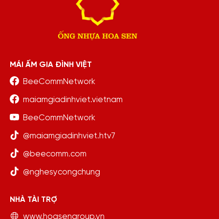
MÁI ẤM GIA ĐÌNH VIỆT
BeeCommNetwork
maiamgiadinhviet.vietnam
BeeCommNetwork
@maiamgiadinhviet.htv7
@beecomm.com
@nghesycongchung
NHÀ TÀI TRỢ
www.hoasengroup.vn