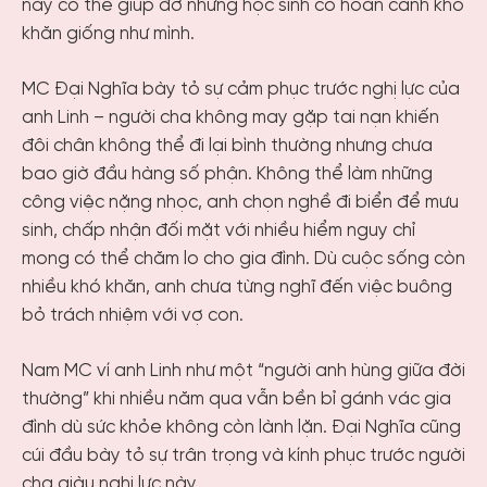
này có thể giúp đỡ những học sinh có hoàn cảnh khó
khăn giống như mình.
MC Đại Nghĩa bày tỏ sự cảm phục trước nghị lực của
anh Linh – người cha không may gặp tai nạn khiến
đôi chân không thể đi lại bình thường nhưng chưa
bao giờ đầu hàng số phận. Không thể làm những
công việc nặng nhọc, anh chọn nghề đi biển để mưu
sinh, chấp nhận đối mặt với nhiều hiểm nguy chỉ
mong có thể chăm lo cho gia đình. Dù cuộc sống còn
nhiều khó khăn, anh chưa từng nghĩ đến việc buông
bỏ trách nhiệm với vợ con.
Nam MC ví anh Linh như một “người anh hùng giữa đời
thường” khi nhiều năm qua vẫn bền bỉ gánh vác gia
đình dù sức khỏe không còn lành lặn. Đại Nghĩa cũng
cúi đầu bày tỏ sự trân trọng và kính phục trước người
cha giàu nghị lực này.