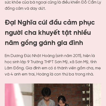
sức khỏe của bà ngoại cũng là điều khiến Đỗ Cẩm Ly
đồng cảm và day dứt.
Đại Nghĩa cúi đầu cảm phục
người cha khuyết tật nhiều
năm gồng gánh gia đình
Em Dương Đức Nhật Hoàng (sinh năm 2011), hiện là
học sinh lớp 9 Trường THPT Sơn Mỹ, xã Sơn Mỹ, tỉnh
Lâm Đồng. Gia đình em có 6 thành viên gồm cha, mẹ
và 4 anh em trai, Hoàng là con thứ ba trong nhà.