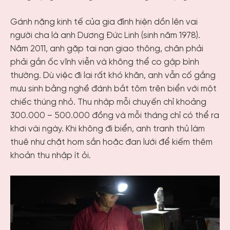
Gánh nặng kinh tế của gia đình hiện dồn lên vai
người cha là anh Dương Đức Linh (sinh năm 1978).
Năm 2011, anh gặp tai nạn giao thông, chân phải
phải gắn ốc vĩnh viễn và không thể co gập bình
thường. Dù việc đi lại rất khó khăn, anh vẫn cố gắng
mưu sinh bằng nghề đánh bắt tôm trên biển với một
chiếc thúng nhỏ. Thu nhập mỗi chuyến chỉ khoảng
300.000 – 500.000 đồng và mỗi tháng chỉ có thể ra
khơi vài ngày. Khi không đi biển, anh tranh thủ làm
thuê như chặt hom sắn hoặc đan lưới để kiếm thêm
khoản thu nhập ít ỏi.