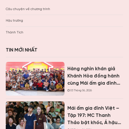
Câu chuyện về chương trình
Hậu trường
Thành Tích
TIN MỚI NHẤT
Hàng nghìn khán giả
Khánh Hòa đồng hành
cùng Mái ấm gia đình
Việt, trao hơn 9 tỷ
03 Tháng 06, 2026
đồng cho trẻ em khó
khăn
Mái ấm gia đình Việt –
Tập 197: MC Thanh
Thảo bật khóc, Á hậu