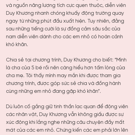
và nguồn năng lượng tích cực quen thuộc, diễn viên
Duy Khương nhanh chóng khuấy động trường quay
ngay từ những phút đầu xuất hiện. Tuy nhiên, đằng
sau những tiếng cười là sự đồng cảm sâu sắc của
nam diễn viên dành cho các em nhỏ có hoàn cảnh
khó khăn.
Chia sẻ tại chương trình, Duy Khương cho biết: “Mình
là cha của 5 bé rồi nên càng hiểu hơn tấm lòng của
cha mẹ. Tôi thấy mình may mắn khi được tham gia
chương trình, được góp sức sẻ chia và đồng hành
cùng những em nhỏ đang gặp khó khăn”.
Dù luôn cố gắng giữ tinh thần lạc quan để động viên
các nhân vật, Duy Khương vẫn không giấu được sự
xúc động khi lắng nghe những câu chuyện đầy mất
mát của các em nhỏ. Chứng kiến các em phải lớn lên