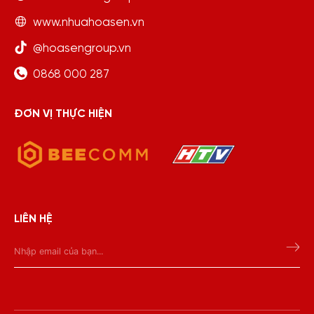
www.nhuahoasen.vn
@hoasengroup.vn
0868 000 287
ĐƠN VỊ THỰC HIỆN
LIÊN HỆ