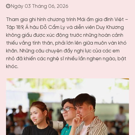
Ngày 03 Tháng 06, 2026
Tham gia ghi hình chương trình Mái ấm gia đình Việt –
Tập 189, Á hậu Đỗ Cẩm Ly và diễn viên Duy Khương
không giấu được xúc động trước những hoàn cảnh
thiếu vắng tình thân, phải lớn lên giữa muôn vàn khó
khăn. Những câu chuyện đầy nghị lực của các em
nhỏ đã khiến các nghệ sĩ nhiều lần nghẹn ngào, bật
khóc.