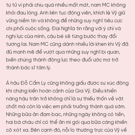
tự tử vì phải chịu quá nhiều mất mát, nam MC không
khỏi đau lòng. Anh liên tục động viên, khích lệ Vỹ giữ
vững niềm tin và không để những suy nghĩ tiêu cực
chi phối cuộc sống. Đại Nghĩa tin rằng với ý chí và
nghị lực của mình, cậu bé sẽ từng bước thay đổi
tương lai. Nam MC cũng dành nhiều lời khen khi Vỹ đã
đủ mạnh mẽ để vượt qua những suy nghĩ bi quan,
biến chúng thành động lực theo đuổi ước mơ trở
thành bác sĩ tâm lý.
Á hậu Đỗ Cẩm Ly cũng không giấu được sự xúc động
khi chứng kiến hoàn cảnh của Gia Vỹ. Điều khiến
nàng hậu trăn trở không chỉ là sự thiếu thốn về vật
chất mà còn là việc em phải trưởng thành quá sớm.
Những bữa ăn đạm bạc, những ngày không có tiền,
hai bà cháu chỉ có thể ăn mì gói qua bữa càng khiến
cô xót xa. Bên cạnh đó, nỗi lo thường trực của Vỹ về