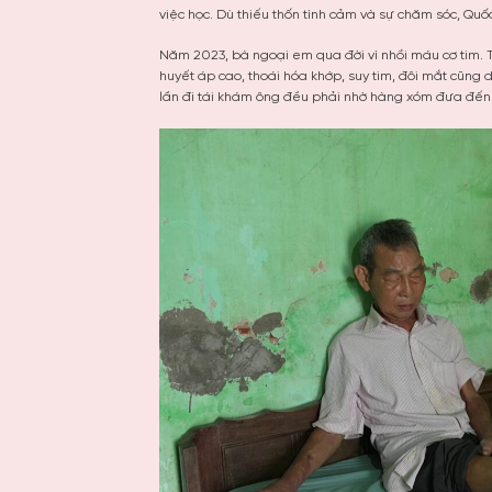
việc học. Dù thiếu thốn tình cảm và sự chăm sóc, Qu
Năm 2023, bà ngoại em qua đời vì nhồi máu cơ tim.
huyết áp cao, thoái hóa khớp, suy tim, đôi mắt cũng
lần đi tái khám ông đều phải nhờ hàng xóm đưa đến bệ