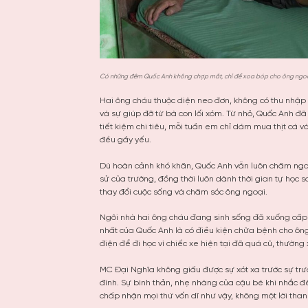
Có những đêm Quốc Anh không chợp mắt, chỉ để xoa bóp cho ông ngo
Hai ông cháu thuộc diện neo đơn, không có thu nhập 
và sự giúp đỡ từ bà con lối xóm. Từ nhỏ, Quốc Anh đ
tiết kiệm chi tiêu, mỗi tuần em chỉ dám mua thịt cá v
đều gầy yếu.
Dù hoàn cảnh khó khăn, Quốc Anh vẫn luôn chăm ngoan
sử của trường, đồng thời luôn dành thời gian tự học s
thay đổi cuộc sống và chăm sóc ông ngoại.
Ngôi nhà hai ông cháu đang sinh sống đã xuống cấp
nhất của Quốc Anh là có điều kiện chữa bệnh cho ông
điện để đi học vì chiếc xe hiện tại đã quá cũ, thường
MC Đại Nghĩa không giấu được sự xót xa trước sự tr
đình. Sự bình thản, nhẹ nhàng của cậu bé khi nhắc 
chấp nhận mọi thứ vốn dĩ như vậy, không một lời th