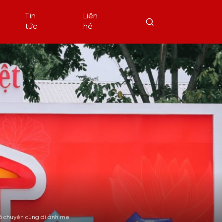
Tin
Liên
tức
hệ
rò chuyện cùng di ảnh mẹ