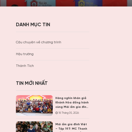
DANH MỤC TIN
Câu chuyện về chương trình
Hậu trường
Thành Tích
TIN MỚI NHẤT
Hàng nghìn khán giả
Khánh Hòa đồng hành
cùng Mái ấm gia đình
Việt, trao hơn 9 tỷ
18 Tháng 05, 2026
đồng cho trẻ em khó
khăn
Mái ấm gia đình Việt
– Tập 197: MC Thanh