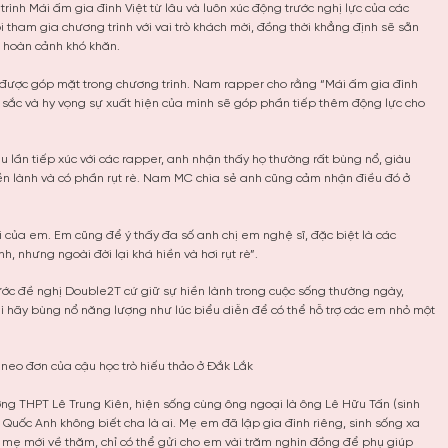
rình Mái ấm gia đình Việt từ lâu và luôn xúc động trước nghị lực của các
i tham gia chương trình với vai trò khách mời, đồng thời khẳng định sẽ sẵn
ó hoàn cảnh khó khăn.
i được góp mặt trong chương trình. Nam rapper cho rằng “Mái ấm gia đình
 sắc và hy vọng sự xuất hiện của mình sẽ góp phần tiếp thêm động lực cho
 lần tiếp xúc với các rapper, anh nhận thấy họ thường rất bùng nổ, giàu
iền lành và có phần rụt rè. Nam MC chia sẻ anh cũng cảm nhận điều đó ở
ời của em. Em cũng để ý thấy đa số anh chị em nghệ sĩ, đặc biệt là các
h, nhưng ngoài đời lại khá hiền và hơi rụt rè”.
ước đề nghị Double2T cứ giữ sự hiền lành trong cuộc sống thường ngày,
hì hãy bùng nổ năng lượng như lúc biểu diễn để có thể hỗ trợ các em nhỏ một
neo đơn của cậu học trò hiếu thảo ở Đắk Lắk
ờng THPT Lê Trung Kiên, hiện sống cùng ông ngoại là ông Lê Hữu Tấn (sinh
 Quốc Anh không biết cha là ai. Mẹ em đã lập gia đình riêng, sinh sống xa
 mẹ mới về thăm, chỉ có thể gửi cho em vài trăm nghìn đồng để phụ giúp