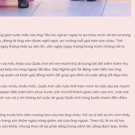
ng giọt nước mắt của ông Tấn lúc nghẹn ngào lo sợ cháu mình sẽ bơ vơ trong
n, đáng lẽ ông nên được nghỉ ngơi, an hưởng tuổi già bên con cháu. Thế
ngày tháng thật sự yên ổn, vẫn ngày ngày mang trong mình những nỗi lo
 và hiếu thảo của Quốc Anh khi em tranh thủ đi bưng bê để kiếm thêm thu
oa bóp cho ông ngoại đỡ đau. Đại Nghĩa gửi lời động viên đến hai ông
ng quân và khán giả đồng hành để giúp gia đình có cuộc sống tốt đẹp hơn.
 còn nhiều thiếu thốn, Quốc Anh vẫn luôn thể hiện mình là một cậu bé mạnh
rapper đặc biệt cảm phục trước ước mơ trở thành giáo viên của em, một ước
 tích cực và ý chí không bỏ cuộc sẽ giúp Quốc Anh từng bước chạm đến điều
ng trước tình cảm nương tựa của hai ông cháu. Nữ ca sĩ xót xa khi nhìn thấy
 trạng sức khỏe ngày càng giảm sút của ông ngoại. Theo cô, lẽ ra cả hai
 sức khỏe, nhưng thực tế lại phải sống trong cảnh ăn uống đạm bạc, thiếu