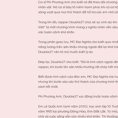
Ca sĩ Phí Phương Anh cho biết cô đã theo dõi chương t
nhân vật. Nữ ca sĩ bày tỏ niềm hạnh phúc khi có cơ hộ
sàng vượt qua mọi thử thách để hỗ trợ các em nhỏ c
Trong khi đó, rapper Double2T chia sẻ sự vinh dự kh
Việt” là một chương trình mang ý nghĩa nhân văn sâu
các hoàn cảnh khó khăn.
Trong phần giao lưu, MC Đại Nghĩa cho biết qua nhiều
năng lượng trên sân khấu nhưng ngoài đời lại khá h
Double2T nên tò mò muốn biết lý do.
Đáp lại, Double2T cho biết: “Đó là tính cách ngoài đ
rapper, khi bước lên sân khấu thường rất cháy hết mìn
Biết được tính cách của đàn em, MC Đại Nghĩa hài h
nhưng khi bước vào các thử thách của chương trình t
cách tốt nhất.
Phí Phương Anh, Double2T xúc động trước hoàn cảnh 
Em Lê Quốc Anh (sinh năm 2010), học sinh lớp 10 Trư
năm 1951) tại phường Đông Hòa, tỉnh Đắk Lắk. Từ nhỏ,
nhà và cuộc sống vẫn còn nhiều khó khăn. Thi thoảng