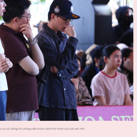
ợc sự xúc động khi chứng kiến hoàn cảnh khó khăn của các em nhỏ