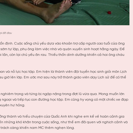
ại đỡ đau
ổn định. Cuộc sống chủ yếu dựa vào khoản trợ cấp người cao tuổi của ông
ã sớm tự lập, phụ ông làm việc nhà và quán xuyến sinh hoạt hằng ngày. Để
ài lần, còn lại chủ yếu ăn rau. Thiếu thốn dinh dưỡng khiến cả hai ông cháu
 và nỗ lực học tập. Em hiện là thành viên đội tuyển học sinh giỏi môn Lịch
au giờ lên lớp. Em ước mơ sau này trở thành giáo viên dạy Lịch sử để có thể
 nghiêm trọng và từng bị ngập nặng trong đợt lũ vừa qua. Mong muốn lớn
 ngoại và tiếp tục con đường học tập. Em cũng hy vọng có một chiếc xe đạp
 xuyên hư hỏng.
ưởng thành và hiểu chuyện của Quốc Anh khi nghe em kể về hoàn cảnh gia
đến những khó khăn trong cuộc sống, như thể em đã quen với nghịch cảnh và
an trách càng khiến nam MC thêm nghẹn lòng.