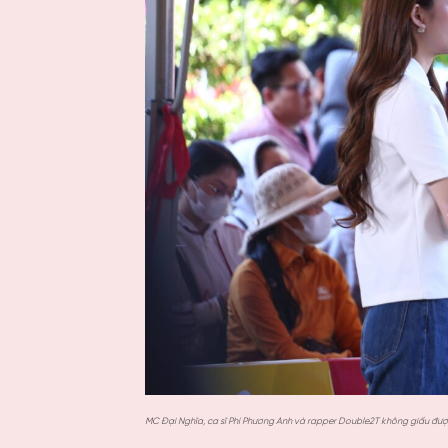
MC Đại Nghĩa, ca sĩ Phí Phương Anh và rapper Double2T không giấu đư