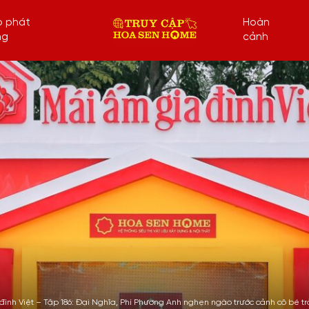
p phát
Hoàn
ng
cảnh
đình Việt – Tập 186: Đại Nghĩa, Phí Phương Anh nghẹn ngào trước cảnh cô bé t