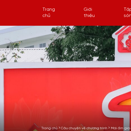
Trang
Giới
Tậ
chủ
thiệu
só
Trang chủ
Câu chuyện về chương trình
Mái ấm gia 