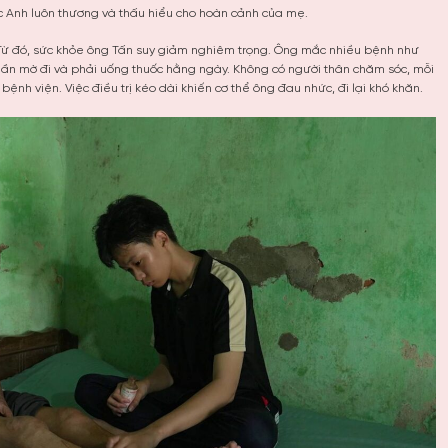
ốc Anh luôn thương và thấu hiểu cho hoàn cảnh của mẹ.
 Từ đó, sức khỏe ông Tấn suy giảm nghiêm trọng. Ông mắc nhiều bệnh như
 dần mờ đi và phải uống thuốc hằng ngày. Không có người thân chăm sóc, mỗi
nh viện. Việc điều trị kéo dài khiến cơ thể ông đau nhức, đi lại khó khăn.