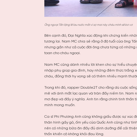
Ông ngoại Tấn lặng lẽ lau nước mắt vì sợ mai này cháu mình sẽ bơ vơ
Bên cạnh đó, Đại Nghĩa xúc động khi chứng kiến nhữ
tương lai. Nam MC chia sẻ rằng ở độ tuổi của ông Tấ
nhưng gần như cả cuộc đời ông chưa từng có những 
toan cho cháu ngoại.
Nam MC cũng dành nhiều lời khen cho sự hiểu chuyện
nhập phụ giúp gia đình, hay những đêm thức trắng x
cháu, đồng thời hy vọng sẽ có thêm nhiều mạnh thườ
Trong khi đó, rapper Double2T cho rằng dù cuộc sống
mẽ với ánh mắt lạc quan và tràn đầy niềm tin. Nam 
mơ đẹp và đầy ý nghĩa. Anh tin rằng chính tinh thần
mình mong muốn.
Ca sĩ Phí Phương Anh cũng không giấu được sự xúc độ
thân hình gầy gò, ốm yếu của Quốc Anh cũng như tình
nên có những bữa ăn đầy đủ dinh dưỡng để cải thiện
thốn khiến cô không khỏi đau lòng.