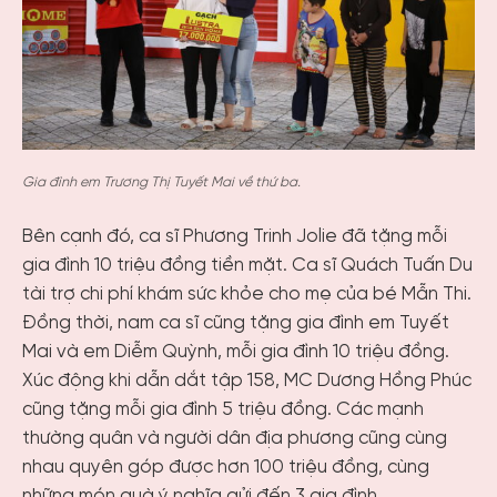
Gia đình em Trương Thị Tuyết Mai về thứ ba.
Bên cạnh đó, ca sĩ Phương Trinh Jolie đã tặng mỗi
gia đình 10 triệu đồng tiền mặt. Ca sĩ Quách Tuấn Du
tài trợ chi phí khám sức khỏe cho mẹ của bé Mẫn Thi.
Đồng thời, nam ca sĩ cũng tặng gia đình em Tuyết
Mai và em Diễm Quỳnh, mỗi gia đình 10 triệu đồng.
Xúc động khi dẫn dắt tập 158, MC Dương Hồng Phúc
cũng tặng mỗi gia đình 5 triệu đồng. Các mạnh
thường quân và người dân địa phương cũng cùng
nhau quyên góp được hơn 100 triệu đồng, cùng
những món quà ý nghĩa gửi đến 3 gia đình.