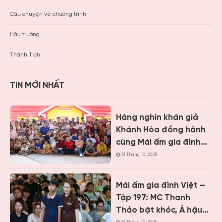
Câu chuyện về chương trình
Hậu trường
Thành Tích
TIN MỚI NHẤT
Hàng nghìn khán giả
Khánh Hòa đồng hành
cùng Mái ấm gia đình
Việt, trao hơn 9 tỷ
31 Tháng 10, 2025
đồng cho trẻ em khó
khăn
Mái ấm gia đình Việt –
Tập 197: MC Thanh
Thảo bật khóc, Á hậu