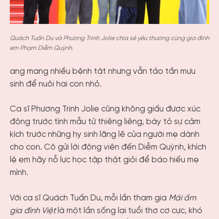
Quách Tuấn Du và Phương Trinh Jolie chia sẻ yêu thương cùng gia đình
em Phạm Diễm Quỳnh.
ang mang nhiều bệnh tật nhưng vẫn tảo tần mưu
sinh để nuôi hai con nhỏ.
Ca sĩ Phương Trinh Jolie cũng không giấu được xúc
động trước tình mẫu tử thiêng liêng, bày tỏ sự cảm
kích trước những hy sinh lặng lẽ của người mẹ dành
cho con. Cô gửi lời động viên đến Diễm Quỳnh, khích
lệ em hãy nỗ lực học tập thật giỏi để báo hiếu mẹ
mình.
Với ca sĩ Quách Tuấn Du, mỗi lần tham gia
Mái ấm
gia đình Việt
là một lần sống lại tuổi thơ cơ cực, khó