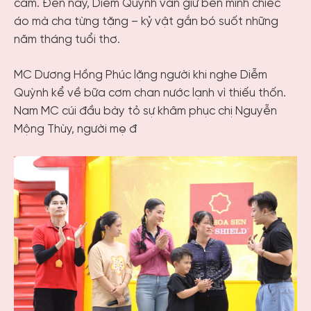
cảm. Đến nay, Diễm Quỳnh vẫn giữ bên mình chiếc
áo mà cha từng tặng – kỷ vật gắn bó suốt những
năm tháng tuổi thơ.
MC Dương Hồng Phúc lặng người khi nghe Diễm
Quỳnh kể về bữa cơm chan nước lạnh vì thiếu thốn.
Nam MC cúi đầu bày tỏ sự khâm phục chị Nguyễn
Mộng Thùy, người mẹ đ