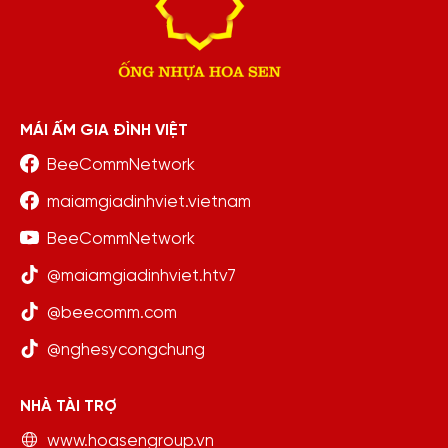
MÁI ẤM GIA ĐÌNH VIỆT
BeeCommNetwork
maiamgiadinhviet.vietnam
BeeCommNetwork
@maiamgiadinhviet.htv7
@beecomm.com
@nghesycongchung
NHÀ TÀI TRỢ
www.hoasengroup.vn