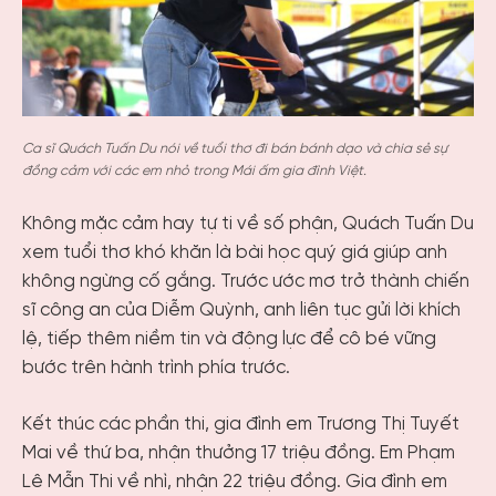
Ca sĩ Quách Tuấn Du nói về tuổi thơ đi bán bánh dạo và chia sẻ sự
đồng cảm với các em nhỏ trong Mái ấm gia đình Việt.
Không mặc cảm hay tự ti về số phận, Quách Tuấn Du
xem tuổi thơ khó khăn là bài học quý giá giúp anh
không ngừng cố gắng. Trước ước mơ trở thành chiến
sĩ công an của Diễm Quỳnh, anh liên tục gửi lời khích
lệ, tiếp thêm niềm tin và động lực để cô bé vững
bước trên hành trình phía trước.
Kết thúc các phần thi, gia đình em Trương Thị Tuyết
Mai về thứ ba, nhận thưởng 17 triệu đồng. Em Phạm
Lê Mẫn Thi về nhì, nhận 22 triệu đồng. Gia đình em