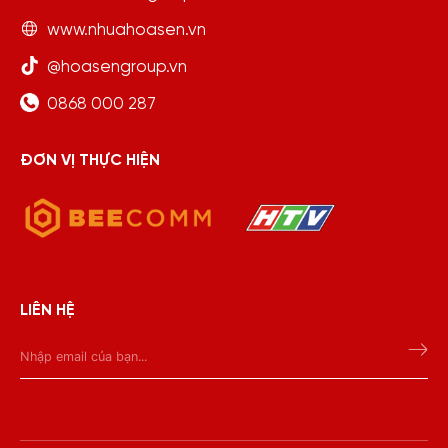
www.nhuahoasen.vn
@hoasengroup.vn
0868 000 287
ĐƠN VỊ THỰC HIỆN
LIÊN HỆ