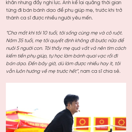
khăn nhưng đầy nghị lực. Anh kể lại quãng thời gian
từng đi bán bánh dạo để phụ giúp mẹ, trước khi trở
thành ca sĩ được nhiều người yêu mến.
“Cha mất khi tôi 10 tuổi, tôi sống cùng mẹ và cô ruột.
Năm 35 tuổi, mẹ tôi quyết định không đi bước nữa để
nuôi 5 người con. Tôi thấy mẹ quá vất vả nên tìm cách
kiếm tiền phụ giúp, tự học làm bánh quai vạc rồi đi
bán dạo. Đến bây giờ, dù làm được nhiều hay ít, tôi
vẫn luôn hướng về mẹ trước hết”
, nam ca sĩ chia sẻ.