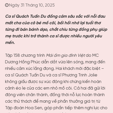
Ngày 31 Tháng 10, 2025
Ca sĩ Quách Tuấn Du đồng cảm sâu sắc với nỗi đau
mất cha của cô bé mồ côi, bồi hồi nhớ lại tuổi thơ
từng đi bán bánh dạo, chắt chiu từng đồng phụ giúp
mẹ trước khi trở thành ca sĩ được nhiều người yêu
mến.
Tập 158 chương trình
Mái ấm gia đình Việt
do MC
Dương Hồng Phúc dẫn dắt vừa lên sóng, mang đến
nhiều cảm xúc lắng đọng. Hai khách mời đặc biệt –
ca sĩ Quách Tuấn Du và ca sĩ Phương Trinh Jolie
không giấu được sự xúc động khi chứng kiến hoàn
cảnh éo le của các em nhỏ mồ côi. Cả hai đã gửi lời
động viên chân thành, đồng thời nỗ lực hoàn thành
các thử thách để mang về phần thưởng giá trị từ
Tập đoàn Hoa Sen, góp phần tiếp thêm nghị lực cho