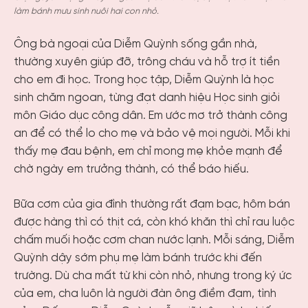
làm bánh mưu sinh nuôi hai con nhỏ.
Ông bà ngoại của Diễm Quỳnh sống gần nhà,
thường xuyên giúp đỡ, trông cháu và hỗ trợ ít tiền
cho em đi học. Trong học tập, Diễm Quỳnh là học
sinh chăm ngoan, từng đạt danh hiệu Học sinh giỏi
môn Giáo dục công dân. Em ước mơ trở thành công
an để có thể lo cho mẹ và bảo vệ mọi người. Mỗi khi
thấy mẹ đau bệnh, em chỉ mong mẹ khỏe mạnh để
chờ ngày em trưởng thành, có thể báo hiếu.
Bữa cơm của gia đình thường rất đạm bạc, hôm bán
được hàng thì có thịt cá, còn khó khăn thì chỉ rau luộc
chấm muối hoặc cơm chan nước lạnh. Mỗi sáng, Diễm
Quỳnh dậy sớm phụ mẹ làm bánh trước khi đến
trường. Dù cha mất từ khi còn nhỏ, nhưng trong ký ức
của em, cha luôn là người đàn ông điềm đạm, tình