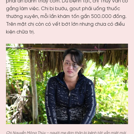
phải ăn bánh thay cơm. Dù bệnh tật, chị Thùy vẫn cố
gắng làm việc. Chị bị bướu, gout phải uống thuốc
thường xuyên, mỗi lần khám tốn gần 500.000 đồng.
Trên mặt chị còn có vết bớt lớn nhưng chưa có điều
kiện chữa trị.
Chị Nguyễn Mộng Thùy – người mẹ đơn thân bị bệnh tật vẫn miệt mài