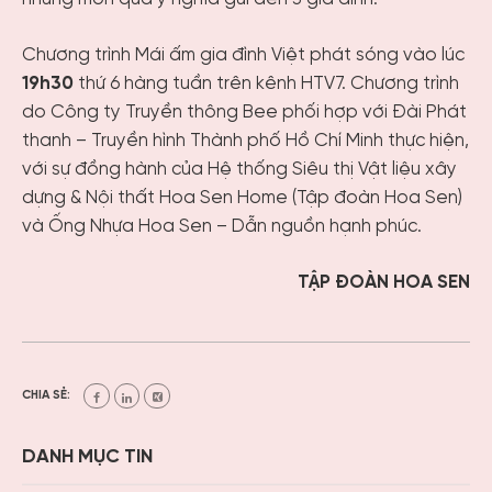
Chương trình Mái ấm gia đình Việt phát sóng vào lúc
19h30
thứ 6 hàng tuần trên kênh HTV7. Chương trình
do Công ty Truyền thông Bee phối hợp với
Đài Phát
thanh
–
Truyền hình Thành phố Hồ Chí Minh
thực hiện,
với sự đồng hành của Hệ thống Siêu thị Vật liệu xây
dựng & Nội thất Hoa Sen Home (Tập đoàn Hoa Sen)
và Ống Nhựa Hoa Sen – Dẫn nguồn hạnh phúc.
TẬP ĐOÀN HOA SEN
CHIA SẺ:
DANH MỤC TIN