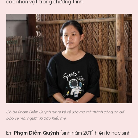
các nhân vật trong chương trình.
Cô bé Phạm Diễm Quỳnh rụt rè kể về ước mơ trở thành công an để
bảo vệ mọi người và báo hiếu mẹ.
Em
Phạm Diễm Quỳnh
(sinh năm 2011) hiện là học sinh