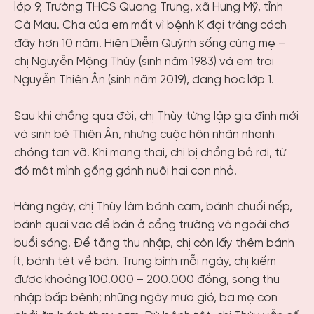
lớp 9, Trường THCS Quang Trung, xã Hưng Mỹ, tỉnh
Cà Mau. Cha của em mất vì bệnh K đại tràng cách
đây hơn 10 năm. Hiện Diễm Quỳnh sống cùng mẹ –
chị Nguyễn Mộng Thùy (sinh năm 1983) và em trai
Nguyễn Thiên Ân (sinh năm 2019), đang học lớp 1.
Sau khi chồng qua đời, chị Thùy từng lập gia đình mới
và sinh bé Thiên Ân, nhưng cuộc hôn nhân nhanh
chóng tan vỡ. Khi mang thai, chị bị chồng bỏ rơi, từ
đó một mình gồng gánh nuôi hai con nhỏ.
Hàng ngày, chị Thùy làm bánh cam, bánh chuối nếp,
bánh quai vạc để bán ở cổng trường và ngoài chợ
buổi sáng. Để tăng thu nhập, chị còn lấy thêm bánh
ít, bánh tét về bán. Trung bình mỗi ngày, chị kiếm
được khoảng 100.000 – 200.000 đồng, song thu
nhập bấp bênh; những ngày mưa gió, ba mẹ con