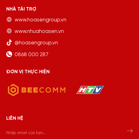
NHÀ TÀI TRỢ
www.hoasengroup.vn
www.nhuahoasen.vn
@hoasengroup.vn
0868 000 287
ĐƠN VỊ THỰC HIỆN
LIÊN HỆ