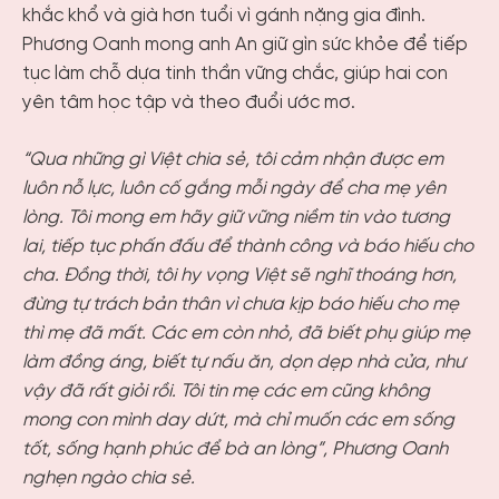
khắc khổ và già hơn tuổi vì gánh nặng gia đình.
Phương Oanh mong anh An giữ gìn sức khỏe để tiếp
tục làm chỗ dựa tinh thần vững chắc, giúp hai con
yên tâm học tập và theo đuổi ước mơ.
“Qua những gì Việt chia sẻ, tôi cảm nhận được em
luôn nỗ lực, luôn cố gắng mỗi ngày để cha mẹ yên
lòng. Tôi mong em hãy giữ vững niềm tin vào tương
lai, tiếp tục phấn đấu để thành công và báo hiếu cho
cha. Đồng thời, tôi hy vọng Việt sẽ nghĩ thoáng hơn,
đừng tự trách bản thân vì chưa kịp báo hiếu cho mẹ
thì mẹ đã mất. Các em còn nhỏ, đã biết phụ giúp mẹ
làm đồng áng, biết tự nấu ăn, dọn dẹp nhà cửa, như
vậy đã rất giỏi rồi. Tôi tin mẹ các em cũng không
mong con mình day dứt, mà chỉ muốn các em sống
tốt, sống hạnh phúc để bà an lòng”, Phương Oanh
nghẹn ngào chia sẻ.