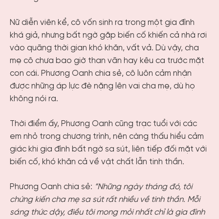
Nữ diễn viên kể, cô vốn sinh ra trong một gia đình
khá giả, nhưng bất ngờ gặp biến cố khiến cả nhà rơi
vào quãng thời gian khó khăn, vất vả. Dù vậy, cha
mẹ cô chưa bao giờ than vãn hay kêu ca trước mặt
con cái. Phương Oanh chia sẻ, cô luôn cảm nhận
được những áp lực đè nặng lên vai cha mẹ, dù họ
không nói ra.
Thời điểm ấy, Phương Oanh cũng trạc tuổi với các
em nhỏ trong chương trình, nên càng thấu hiểu cảm
giác khi gia đình bất ngờ sa sút, liên tiếp đối mặt với
biến cố, khó khăn cả về vật chất lẫn tinh thần.
Phương Oanh chia sẻ:
“Những ngày tháng đó, tôi
chứng kiến cha mẹ sa sút rất nhiều về tinh thần. Mỗi
sáng thức dậy, điều tôi mong mỏi nhất chỉ là gia đình