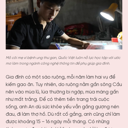
Mồ côi mẹ vì bệnh ung thư gan, Quốc Việt luôn nỗ lực học tập với ước
mơ làm trong ngành công nghệ thông tin để phụ giúp gia đình.
Gia đình có một sào ruộng, mỗi năm làm hai vụ để
kiếm gạo ăn. Tuy nhiên, do ruộng nằm gần sông Cầu
nên vào mùa lũ, lúa thường bị ngập, mùa màng gần
như mất trắng. Để có thêm tiền trang trải cuộc
sống, anh An dù sức khỏe yếu vẫn gắng gượng nén
đau, đi làm thợ hồ. Dù rất cố gắng, anh cũng chỉ làm
được khoảng 15 – 16 ngày mỗi tháng. Có những