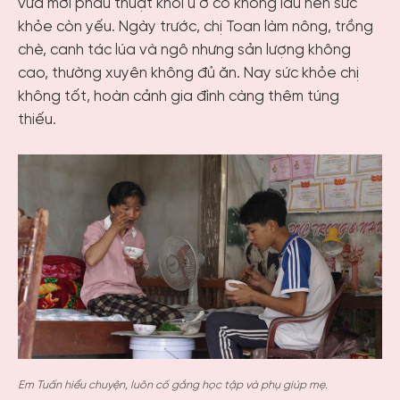
vừa mới phẫu thuật khối u ở cổ không lâu nên sức
khỏe còn yếu. Ngày trước, chị Toan làm nông, trồng
chè, canh tác lúa và ngô nhưng sản lượng không
cao, thường xuyên không đủ ăn. Nay sức khỏe chị
không tốt, hoàn cảnh gia đình càng thêm túng
thiếu.
Em Tuấn hiểu chuyện, luôn cố gắng học tập và phụ giúp mẹ.