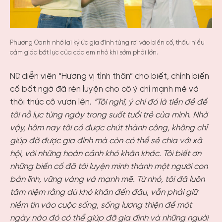
Phương Oanh nhớ lại ký ức gia đình từng rơi vào biến cố, thấu hiểu
cảm giác bất lực của các em nhỏ khi sớm phải lớn.
Nữ diễn viên “Hương vị tình thân” cho biết, chính biến
cố bất ngờ đã rèn luyện cho cô ý chí mạnh mẽ và
thôi thúc cô vươn lên.
“Tôi nghĩ, ý chí đó là tiền đề để
tôi nỗ lực từng ngày trong suốt tuổi trẻ của mình. Nhờ
vậy, hôm nay tôi có được chút thành công, không chỉ
giúp đỡ được gia đình mà còn có thể sẻ chia với xã
hội, với những hoàn cảnh khó khăn khác. Tôi biết ơn
những biến cố đã tôi luyện mình thành một người con
bản lĩnh, vững vàng và mạnh mẽ. Từ nhỏ, tôi đã luôn
tâm niệm rằng dù khó khăn đến đâu, vẫn phải giữ
niềm tin vào cuộc sống, sống lương thiện để một
ngày nào đó có thể giúp đỡ gia đình và những người