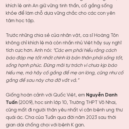
khích lệ anh An giữ vững tinh thần, cố gắng sống
khỏe để làm chỗ dựa vững chắc cho các con yên
tâm học tập.
Trước những chia sẻ của nhân vật, ca sĩ Hoàng Tôn
không chỉ khích lệ mà còn nhắn nhủ Việt hãy suy nghĩ
tích cực hơn. Anh nói:
“Các em phải hiểu rằng cách
báo đáp mẹ tốt nhất chính là bản thân phải sống tốt,
sống hạnh phúc. Đừng mãi tự trách vì chưa kịp báo
hiếu mẹ, mà hãy cố gắng để mẹ an lòng, cũng như cố
gắng để sau này cha đỡ vất vả.”
Giống hoàn cảnh với Quốc Việt, em
Nguyễn Danh
Tuấn
(2009), học sinh lớp 10, Trường THPT Võ Nhai,
cũng mất đi người thân yêu nhất vì căn bệnh ung thư
quái ác. Cha của Tuấn qua đời năm 2023 sau thời
gian dài chống chọi với bệnh K gan.