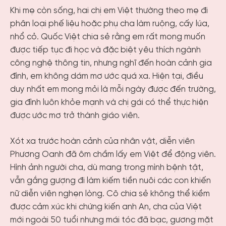
Khi mẹ còn sống, hai chị em Việt thường theo mẹ đi
phân loại phế liệu hoặc phụ cha làm ruộng, cấy lúa,
nhổ cỏ. Quốc Việt chia sẻ rằng em rất mong muốn
được tiếp tục đi học và đặc biệt yêu thích ngành
công nghệ thông tin, nhưng nghĩ đến hoàn cảnh gia
đình, em không dám mơ ước quá xa. Hiện tại, điều
duy nhất em mong mỏi là mỗi ngày được đến trường,
gia đình luôn khỏe mạnh và chị gái có thể thực hiện
được ước mơ trở thành giáo viên.
Xót xa trước hoàn cảnh của nhân vật, diễn viên
Phương Oanh đã ôm chầm lấy em Việt để động viên.
Hình ảnh người cha, dù mang trong mình bệnh tật,
vẫn gắng gượng đi làm kiếm tiền nuôi các con khiến
nữ diễn viên nghẹn lòng. Cô chia sẻ không thể kiềm
được cảm xúc khi chứng kiến anh An, cha của Việt
mới ngoài 50 tuổi nhưng mái tóc đã bạc, gương mặt