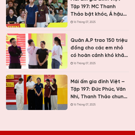
Tập 197: MC Thanh
Thảo bật khóc, Á hậu
Vân Nhi và ca sĩ Nguyễn
16 Tháng 07, 2025
Thái Học nghẹn lòng
trước cậu bé một mình
Quân A.P trao 150 triệu
chăm mẹ bệnh tâm
đồng cho các em nhỏ
thần
có hoàn cảnh khó khăn
khi ghi hình “Mái ấm gia
16 Tháng 07, 2025
đình Việt” tại Khánh
Hòa
Mái ấm gia đình Việt –
Tập 197: Đức Phúc, Vân
Nhi, Thanh Thảo chung
tay giúp hai cô bé có
16 Tháng 07, 2025
hoàn cảnh khiến ai
cũng nghẹn lòng