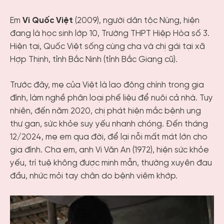
Em
Vi Quốc Việt
(2009), người dân tộc Nùng, hiện
đang là học sinh lớp 10, Trường THPT Hiệp Hòa số 3.
Hiện tại, Quốc Việt sống cùng cha và chị gái tại xã
Hợp Thịnh, tỉnh Bắc Ninh (tỉnh Bắc Giang cũ).
Trước đây, mẹ của Việt là lao động chính trong gia
đình, làm nghề phân loại phế liệu để nuôi cả nhà. Tuy
nhiên, đến năm 2020, chị phát hiện mắc bệnh ung
thư gan, sức khỏe suy yếu nhanh chóng. Đến tháng
12/2024, mẹ em qua đời, để lại nỗi mất mát lớn cho
gia đình. Cha em, anh Vi Văn An (1972), hiện sức khỏe
yếu, trí tuệ không được minh mẫn, thường xuyên đau
đầu, nhức mỏi tay chân do bệnh viêm khớp.