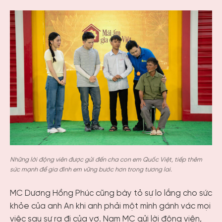
Những lời động viên được gửi đến cha con em Quốc Việt, tiếp thêm
sức mạnh để gia đình em vững bước hơn trong tương lai.
MC Dương Hồng Phúc cũng bày tỏ sự lo lắng cho sức
khỏe của anh An khi anh phải một mình gánh vác mọi
việc sau sự ra đi của vợ. Nam MC gửi lời động viên,