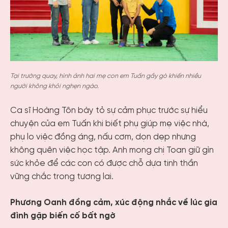
Tại trường quay, hình ảnh hai mẹ con em Tuấn gầy gò khiến nhiều
người không khỏi nghẹn ngào.
Ca sĩ Hoàng Tôn bày tỏ sự cảm phục trước sự hiểu
chuyện của em Tuấn khi biết phụ giúp mẹ việc nhà,
phụ lo việc đồng áng, nấu cơm, dọn dẹp nhưng
không quên việc học tập. Anh mong chị Toan giữ gìn
sức khỏe để các con có được chỗ dựa tinh thần
vững chắc trong tương lai.
Phương Oanh đồng cảm, xúc động nhắc về lúc gia
đình gặp biến cố bất ngờ