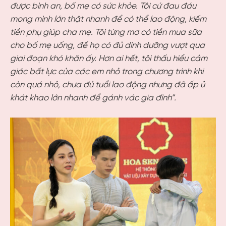
được bình an, bố mẹ có sức khỏe. Tôi cứ đau đáu
mong mình lớn thật nhanh để có thể lao động, kiếm
tiền phụ giúp cha mẹ. Tôi từng mơ có tiền mua sữa
cho bố mẹ uống, để họ có đủ dinh dưỡng vượt qua
giai đoạn khó khăn ấy. Hơn ai hết, tôi thấu hiểu cảm
giác bất lực của các em nhỏ trong chương trình khi
còn quá nhỏ, chưa đủ tuổi lao động nhưng đã ấp ủ
khát khao lớn nhanh để gánh vác gia đình”.