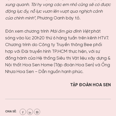
xung quanh. Tôi hy vọng các em nhỏ cũng sẽ có được
động lực ấy, nỗ lực vươn lên vượt qua nghịch cảnh
của chính mình”
, Phương Oanh bày tỏ.
Đón xem chương trình
Mái ấm gia đình Việt
phát
sóng vào lúc 20h20 thứ 6 hàng tuần trên kênh HTV7.
Chương trình do Công ty Truyền thông Bee phối
hợp với Đài truyền hình TP.HCM thực hiện, với sự
đồng hành của Hệ thống Siêu thị Vật liệu xây dựng &
Nội thất Hoa Sen Home (Tập đoàn Hoa Sen) và Ống
Nhựa Hoa Sen – Dẫn nguồn hạnh phúc.
TẬP ĐOÀN HOA SEN
CHIA SẺ: