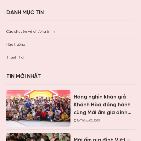
DANH MỤC TIN
Câu chuyện về chương trình
Hậu trường
Thành Tích
TIN MỚI NHẤT
Hàng nghìn khán giả
Khánh Hòa đồng hành
cùng Mái ấm gia đình
Việt, trao hơn 9 tỷ
16 Tháng 07, 2025
đồng cho trẻ em khó
khăn
Mái ấm gia đình Việt –