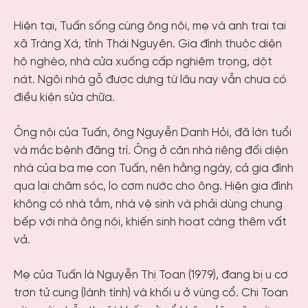
Hiện tại, Tuấn sống cùng ông nội, mẹ và anh trai tại
xã Tràng Xá, tỉnh Thái Nguyên. Gia đình thuộc diện
hộ nghèo, nhà cửa xuống cấp nghiêm trọng, dột
nát. Ngôi nhà gỗ được dựng từ lâu nay vẫn chưa có
điều kiện sửa chữa.
Ông nội của Tuấn, ông Nguyễn Danh Hỏi, đã lớn tuổi
và mắc bệnh đãng trí. Ông ở căn nhà riêng đối diện
nhà của ba mẹ con Tuấn, nên hằng ngày, cả gia đình
qua lại chăm sóc, lo cơm nước cho ông. Hiện gia đình
không có nhà tắm, nhà vệ sinh và phải dùng chung
bếp với nhà ông nội, khiến sinh hoạt càng thêm vất
vả.
Mẹ của Tuấn là Nguyễn Thị Toan (1979), đang bị u cơ
trơn tử cung (lành tính) và khối u ở vùng cổ. Chị Toan