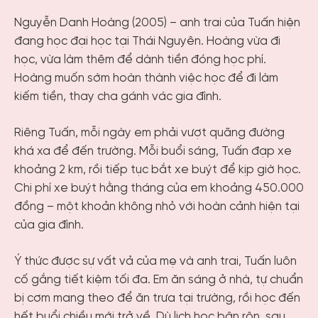
Nguyễn Danh Hoàng (2005) – anh trai của Tuấn hiện
đang học đại học tại Thái Nguyên. Hoàng vừa đi
học, vừa làm thêm để dành tiền đóng học phí.
Hoàng muốn sớm hoàn thành việc học để đi làm
kiếm tiền, thay cha gánh vác gia đình.
Riêng Tuấn, mỗi ngày em phải vượt quãng đường
khá xa để đến trường. Mỗi buổi sáng, Tuấn đạp xe
khoảng 2 km, rồi tiếp tục bắt xe buýt để kịp giờ học.
Chi phí xe buýt hằng tháng của em khoảng 450.000
đồng – một khoản không nhỏ với hoàn cảnh hiện tại
của gia đình.
Ý thức được sự vất vả của mẹ và anh trai, Tuấn luôn
cố gắng tiết kiệm tối đa. Em ăn sáng ở nhà, tự chuẩn
bị cơm mang theo để ăn trưa tại trường, rồi học đến
hết buổi chiều mới trở về. Dù lịch học bận rộn, sau