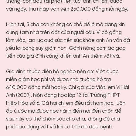
tháng, cơn đau tái phát liên tục, anh chỉ làm được
vài ngày, thu nhập vỏn vẹn 250.000 đồng mỗi ngày.
Hiện tại, 3 cha con không có chỗ để ở mà đang xin
dựng tạm nhà trên đất của người cậu. Vì cố gắng
làm việc, lao lực quá sức nên sức khỏe anh An vốn đã
yếu lại càng suy giảm hơn. Gánh nặng cơm áo gạo
tiền của gia đình càng khiến anh An thêm vất vả.
Gia đình thuộc diện hộ nghèo nên em Việt được
miễn giảm học phí và được nhà trường hỗ trợ
640.000 đồng mỗi học kỳ. Chị gái của Việt, em Vi Hải
Anh (2007), hiện đang học lớp 12 tại Trường THPT
Hiệp Hòa số 6. Cả hai chị em đều rất ham học, luôn
ấp ủ ước mơ được học hành đến nơi đến chốn để
sau này có thể chăm sóc cho cha, không để cha
phải lao động vất vả khi cơ thể đã đau bệnh.