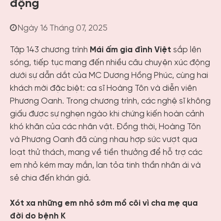
động
Ngày 16 Tháng 07, 2025
Tập 143 chương trình
Mái ấm gia đình Việt
sắp lên
sóng, tiếp tục mang đến nhiều câu chuyện xúc động
dưới sự dẫn dắt của MC Dương Hồng Phúc, cùng hai
khách mời đặc biệt: ca sĩ Hoàng Tôn và diễn viên
Phương Oanh. Trong chương trình, các nghệ sĩ không
giấu được sự nghẹn ngào khi chứng kiến hoàn cảnh
khó khăn của các nhân vật. Đồng thời, Hoàng Tôn
và Phương Oanh đã cùng nhau hợp sức vượt qua
loạt thử thách, mang về tiền thưởng để hỗ trợ các
em nhỏ kém may mắn, lan tỏa tinh thần nhân ái và
sẻ chia đến khán giả.
Xót xa những em nhỏ sớm mồ côi vì cha mẹ qua
đời do bệnh K