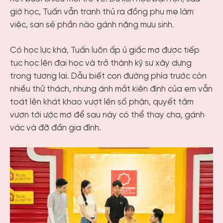
giờ học, Tuấn vẫn tranh thủ ra đồng phụ mẹ làm
việc, san sẻ phần nào gánh nặng mưu sinh.
Có học lực khá, Tuấn luôn ấp ủ giấc mơ được tiếp
tục học lên đại học và trở thành kỹ sư xây dựng
trong tương lai. Dẫu biết con đường phía trước còn
nhiều thử thách, nhưng ánh mắt kiên định của em vẫn
toát lên khát khao vượt lên số phận, quyết tâm
vươn tới ước mơ để sau này có thể thay cha, gánh
vác và đỡ đần gia đình.