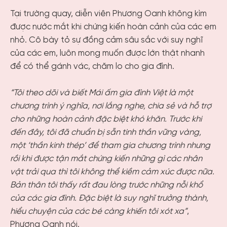
Tại trường quay, diễn viên Phương Oanh không kìm
được nước mắt khi chứng kiến hoàn cảnh của các em
nhỏ. Cô bày tỏ sự đồng cảm sâu sắc với suy nghĩ
của các em, luôn mong muốn được lớn thật nhanh
để có thể gánh vác, chăm lo cho gia đình.
“Tôi theo dõi và biết Mái ấm gia đình Việt là một
chương trình ý nghĩa, nơi lắng nghe, chia sẻ và hỗ trợ
cho những hoàn cảnh đặc biệt khó khăn. Trước khi
đến đây, tôi đã chuẩn bị sẵn tinh thần vững vàng,
một ‘thần kinh thép’ để tham gia chương trình nhưng
rồi khi được tận mắt chứng kiến những gì các nhân
vật trải qua thì tôi không thể kiềm cảm xúc được nữa.
Bản thân tôi thấy rất đau lòng trước những nỗi khổ
của các gia đình. Đặc biệt là suy nghĩ trưởng thành,
hiểu chuyện của các bé càng khiến tôi xót xa”
,
Phương Oanh nói.