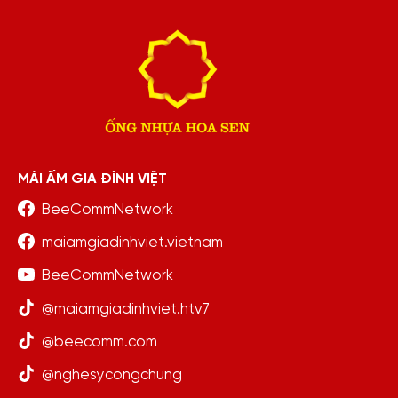
MÁI ẤM GIA ĐÌNH VIỆT
BeeCommNetwork
maiamgiadinhviet.vietnam
BeeCommNetwork
@maiamgiadinhviet.htv7
@beecomm.com
@nghesycongchung