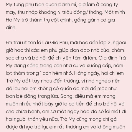
My từng phụ bán quán bánh mì, giờ làm ở công ty
may, thu nhập khoảng 4 triệu đồng/tháng. Một mình
Hà My trở thành trụ cột chính, gồng gánh cả gia
đình.
Em trai út tên là Lại Gia Phú, mới học đến lớp 2, ngoài
giờ học thì các em phụ giúp dọn dẹp nhà cửa, chăm
sóc cha và bà nội để chị yên tâm đi làm. Gia đình Trà
My đang sống trong căn nhà cũ và xuống cấp, nằm
lọt thỏm trong 1 con hẻm nhỏ. Hằng ngày, hai chị em
Trà My dắt tay nhau đến trường, vì nhà nghèo nên
đã lâu hai em không có quần áo mới để mặc như
bạn bè đồng trang lứa. Song, điều mà em mong
muốn nhiều nhất bây giờ là có tiền để cho bà nội và
cha chữa bệnh, em sợ một ngày nào đó sẽ lại mất đi
hai người thân yêu nữa. Trà My cũng mong chị gái
được đi học trở lại, em rất thương chị và không muốn