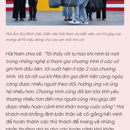
Mái Ấm Gia Đình Việt: Diễn viên Hải Nam và diễn viên Jun Vũ góp sức
mang về 95 triệu đồng cho các em nhỏ mồ côi
Hải Nam chia sẻ:
“Tôi thấy rất tự hào khi mình là một
trong những nghệ sĩ tham gia chương trình ở các số
ghi hình đầu tiên, tôi xuất hiện ở tập 2 của chương
trình. Và tôi rất vui khi Mái ấm gia đình Việt càng ngày
càng được nhiều người theo dõi, hưởng ứng và ủng
hộ nhiều hơn. Chương trình cũng đã lan tỏa tình yêu
thương nhiều hơn đến mọi người cũng như giúp đỡ
được nhiều hoàn cảnh khó khăn trong cuộc sống”
. Hai
khách mời khẳng định bản thân sẽ cố gắng hết mình
để hoàn thành các thử thách để mang về những
phần thưởng giá trị cho các hoàn cảnh khó khăn.