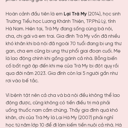
Hoàn cảnh đầu tiên là em
Lại Trà My
(2014), học sinh
Trường Tiểu học Lương Khánh Thiện, TP.Phủ Lý, tỉnh
Hà Nam. Hiện tại, Trà My đang sống cùng bà nội,
cha, chị gái và em trai. Gia đình Trà My vốn đã nhiều
khó khăn khi bà nội đã ngoài 70 tuổi đang bị ung thư
gan, cha em cũng bị ung thư phổi giai đoạn cuối. Mẹ
là lao động chính khi gồng gánh cả nhà. Bỗng biến
cố bất ngờ ập đến khi mẹ của Trà My bị đột quỵ rồi
qua đời năm 2023. Gia đình còn lại 5 người gần như
rơi vào bế tắc.
Vì bệnh tật nên cả cha và bà nội đều không thể lao
động được, cũng không có tiền điều trị mà phải
uống thuốc nam cầm chừng. Thấy gia đình quá khó
khăn, chị của Trà My là Lại Hà My (2007) phải nghỉ
học từ năm lớp 10 để đi làm kiếm tiền nuôi cả nhà. Hà