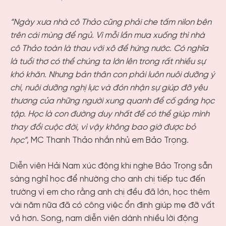
“Ngày xưa nhà cô Thảo cũng phải che tấm nilon bên
trên cái mùng để ngủ. Vì mỗi lần mưa xuống thì nhà
cô Thảo toàn là thau với xô để hứng nước. Có nghĩa
là tuổi thơ có thể chúng ta lớn lên trong rất nhiều sự
khó khăn. Nhưng bản thân con phải luôn nuôi dưỡng ý
chí, nuôi dưỡng nghị lực và đón nhận sự giúp đỡ yêu
thương của những người xung quanh để cố gắng học
tập. Học là con đường duy nhất để có thể giúp mình
thay đổi cuộc đời, vì vậy không bao giờ được bỏ
học”
, MC Thanh Thảo nhắn nhủ em Bảo Trọng.
Diễn viên Hải Nam xúc động khi nghe Bảo Trọng sẵn
sàng nghỉ học để nhường cho anh chị tiếp tục đến
trường vì em cho rằng anh chị đều đã lớn, học thêm
vài năm nữa đã có công việc ổn định giúp mẹ đỡ vất
vả hơn. Song, nam diễn viên dành nhiều lời động