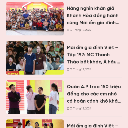
Hàng nghìn khán giả
Khánh Hòa đồng hành
cùng Mái ấm gia đình
Việt, trao hơn 9 tỷ
07 Tháng 12, 2024
đồng cho trẻ em khó
khăn
Mái ấm gia đình Việt –
Tập 197: MC Thanh
Thảo bật khóc, Á hậu
Vân Nhi và ca sĩ Nguyễn
07 Tháng 12, 2024
Thái Học nghẹn lòng
trước cậu bé một mình
Quân A.P trao 150 triệu
chăm mẹ bệnh tâm
đồng cho các em nhỏ
thần
có hoàn cảnh khó khăn
khi ghi hình “Mái ấm gia
07 Tháng 12, 2024
đình Việt” tại Khánh
Hòa
Mái ấm gia đình Việt –