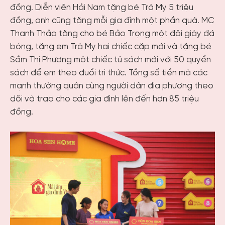
đồng. Diễn viên Hải Nam tặng bé Trà My 5 triệu
đồng, anh cũng tặng mỗi gia đình một phần quà. MC
Thanh Thảo tặng cho bé Bảo Trọng một đôi giày đá
bóng, tặng em Trà My hai chiếc cặp mới và tặng bé
Sầm Thị Phương một chiếc tủ sách mới với 50 quyển
sách để em theo đuổi tri thức. Tổng số tiền mà các
mạnh thường quân cùng người dân địa phương theo
dõi và trao cho các gia đình lên đến hơn 85 triệu
đồng.