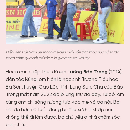
Diễn viên Hải Nam dù mạnh mẽ đến mấy vẫn bật khóc nức nở trước
hoàn cảnh quá đỗi bế tắc của gia đình em Trà My.
Hoàn cảnh tiếp theo là em
Lương Bảo Trọng
(2014),
dân tộc Nùng, em hiện là học sinh Trường Tiểu học
Ba Sơn, huyện Cao Lộc, tỉnh Lạng Sơn. Cha của Bảo
Trọng mất năm 2022 do bị ung thư dạ dày. Từ đó, em
cùng anh chị sống nương tựa vào mẹ và bà nội. Bà
nội đã hơn 60 tuổi, đang bị đau xương khớp nên
không thể đi làm được, bà chủ yếu ở nhà chăm sóc
các cháu.