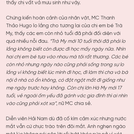
thấy chị vất vả mưu sinh như vậy.
Chứng kiến hoàn cảnh của nhân vật, MC Thanh
Thảo Hugo lo lắng cho tương lai của chị em bé Trà
My, thấy các em còn nhỏ tuổi đã phải đối diện với
quá nhiều nỗi đau.
“Trà My mới 10 tuổi thôi đã phải lo
lắng không biết còn được đi học mấy ngày nữa. Nhìn
hai chị em bé tựa vào nhau mà tôi rất thương. Các bé
còn nhỏ nhưng ngày nào cũng phải sống trong sự lo
lắng vì không biết lúc mình đi học, đi làm thì cha và bà
nội ở nhà có ổn không, có đột ngột mất đi giống như
mẹ ngày trước hay không. Còn chị lớn Hà My mới 17
tuổi, vẻ ngoài ốm yếu đã gánh vác gia đình thì ai nhìn
vào cũng phải xót xa”
, nữ MC chia sẻ.
Diễn viên Hải Nam dù đã cố kìm cảm xúc nhưng nước
mắt vẫn cứ chực trào trên đôi mắt. Anh nghẹn ngào