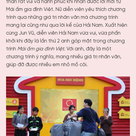
thân rất vui và hạnh phúc khi nhận được lời mời từ
Mái ấm gia đình Việt. Nữ diễn viên yêu thích chương
trình qua những giá trị nhân văn mà chương trình
mang lại cũng như qua lời kể của Hải Nam. Xuất hiện
cùng Jun Vũ, diễn viên Hải Nam vừa vui, vừa phấn
khởi khi đây là lần thứ 2 anh góp mặt trong chương
trình
Mái ấm gia đình Việt
. Với anh, đây là một
chương trình ý nghĩa, mang nhiều giá trị nhân văn,
giúp đỡ được nhiều em nhỏ mồ côi.