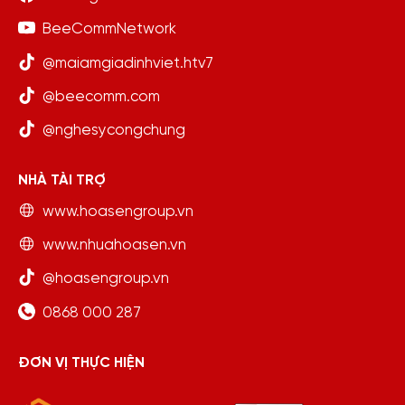
BeeCommNetwork
@maiamgiadinhviet.htv7
@beecomm.com
@nghesycongchung
NHÀ TÀI TRỢ
www.hoasengroup.vn
www.nhuahoasen.vn
@hoasengroup.vn
0868 000 287
ĐƠN VỊ THỰC HIỆN