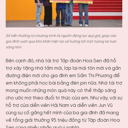
Số tiền thưởng từ chương trình là nguồn động lực quý giá, giúp các
gia đình vượt qua khó khăn hiện tại và hướng tới một tương lai tươi
sáng hơn.
Bên cạnh đó, nhà tài trợ Tập đoàn Hoa Sen đã hỗ
trợ xây tặng nhà tắm mới, lợp lại mái tôn mới và gắn
đường điện mới cho gia đình em Sầm Thị Phương để
em không phải học bài bằng đèn pin nữa. Nhà tài trợ
mong muốn những món quà này có thể thắp sáng
cho ước mơ theo đuổi tri thức của em. Như vậy, với sự
hỗ trợ của diễn viên Hải Nam và diễn viên Jun Vũ
cùng sự cố gắng hết mình của ba gia đình đã mang
về tổng giải thưởng 95 triệu đồng từ Tập đoàn Hoa
Sen cùng nhiều phần quà ý nghĩa.