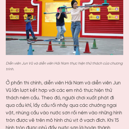
Diễn viên Jun Vũ và diễn viên Hải Nam thực hiện thử thách của chương
trình.
Ở phần thi chính, diễn viên Hải Nam và diễn viên Jun
Vũ lần lượt kết hợp với các em nhỏ thực hiện thử
thách ném cầu. Theo đó, người chơi xuất phát đi
qua cầu khỉ, lấy cầu rồi nhảy qua các chướng ngại
vật, nhúng cầu vào nước sơn rồi ném vào những hình
tròn được vẽ trên mô hình chú vịt ở vạch đích. Khi 15
hình tròn được phủ đầy nước sơn là hoàn thành