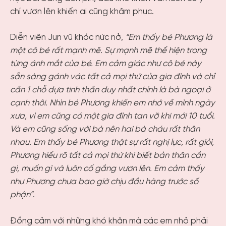
chí vươn lên khiến ai cũng khâm phục.
Diễn viên Jun vũ khóc nức nở,
“Em thấy bé Phương là
một cô bé rất mạnh mẽ. Sự mạnh mẽ thể hiện trong
từng ánh mắt của bé. Em cảm giác như cô bé này
sẵn sàng gánh vác tất cả mọi thứ của gia đình và chỉ
cần 1 chỗ dựa tinh thần duy nhất chính là bà ngoại ở
cạnh thôi. Nhìn bé Phương khiến em nhớ về mình ngày
xưa, vì em cũng có một gia đình tan vỡ khi mới 10 tuổi.
Và em cũng sống với bà nên hai bà cháu rất thân
nhau. Em thấy bé Phương thật sự rất nghị lực, rất giỏi,
Phương hiểu rõ tất cả mọi thứ khi biết bản thân cần
gì, muốn gì và luôn cố gắng vươn lên. Em cảm thấy
như Phương chưa bao giờ chịu đầu hàng trước số
phận”
.
Đồng cảm với những khó khăn mà các em nhỏ phải