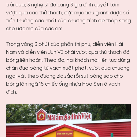
trải qua, 3 nghệ sĩ đã cùng 3 gia đình quyết tâm
vượt qua các thử thách, đặt mục tiêu giành được số
tiền thưởng cao nhất của chương trình để thắp sáng
cho ước mơ của các em.
Trong vòng 3 phút của phần thi phụ, diễn viên Hải
Nam và diễn viên Jun Vũ phải vượt qua thử thách đá
bóng liên hoàn. Theo đó, hai khách mời liên tục dùng
chân đưa bóng từ vạch xuất phát, vượt qua chướng
ngại vật theo đường zíc zắc rồi sút bóng sao cho
bóng lăn ngã 15 chiếc ống nhựa Hoa Sen ở vạch
đích.