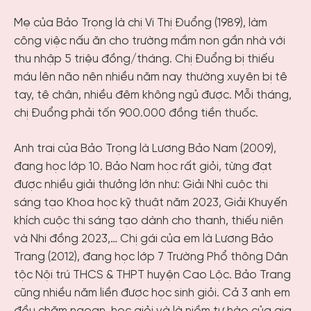
Mẹ của Bảo Trọng là chị Vi Thị Đuổng (1989), làm
công việc nấu ăn cho trường mầm non gần nhà với
thu nhập 5 triệu đồng/tháng. Chị Đuổng bị thiếu
máu lên não nên nhiều năm nay thường xuyên bị tê
tay, tê chân, nhiều đêm không ngủ được. Mỗi tháng,
chị Đuổng phải tốn 900.000 đồng tiền thuốc.
Anh trai của Bảo Trọng là Lương Bảo Nam (2009),
đang học lớp 10. Bảo Nam học rất giỏi, từng đạt
được nhiều giải thưởng lớn như: Giải Nhì cuộc thi
sáng tạo Khoa học kỹ thuật năm 2023, Giải Khuyến
khích cuộc thi sáng tạo dành cho thanh, thiếu niên
và Nhi đồng 2023,… Chị gái của em là Lương Bảo
Trang (2012), đang học lớp 7 Trường Phổ thông Dân
tộc Nội trú THCS & THPT huyện Cao Lộc. Bảo Trang
cũng nhiều năm liền được học sinh giỏi. Cả 3 anh em