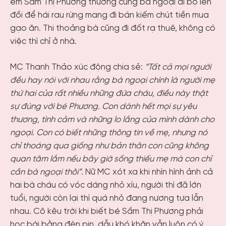
em Sầm Thị Phương thường cùng bà ngoại đi bộ lên
đồi để hái rau rừng mang đi bán kiếm chút tiền mua
gạo ăn. Thi thoảng bà cũng đi đốt rạ thuê, không có
việc thì chỉ ở nhà.
MC Thanh Thảo xúc động chia sẻ:
“Tất cả mọi người
đều hay nói với nhau rằng bà ngoại chính là người mẹ
thứ hai của rất nhiều những đứa cháu, điều này thật
sự đúng với bé Phương. Con dành hết mọi sự yêu
thương, tình cảm và những lo lắng của mình dành cho
ngoại. Con có biết những thông tin về mẹ, nhưng nó
chỉ thoáng qua giống như bản thân con cũng không
quan tâm lắm nếu bây giờ sống thiếu mẹ mà con chỉ
cần bà ngoại thôi”
. Nữ MC xót xa khi nhìn hình ảnh cả
hai bà cháu có vóc dáng nhỏ xíu, người thì đã lớn
tuổi, người còn lại thì quá nhỏ đang nương tựa lẫn
nhau. Cô kêu trời khi biết bé Sầm Thị Phương phải
học bài bằng đèn pin, dẫu khó khăn vẫn luôn có ý