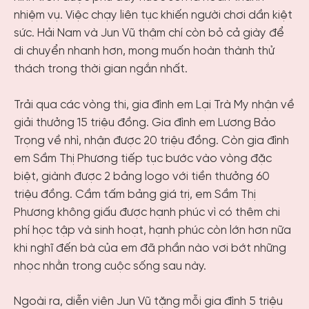
nhiệm vụ. Việc chạy liên tục khiến người chơi dần kiệt
sức. Hải Nam và Jun Vũ thậm chí còn bỏ cả giày để
di chuyển nhanh hơn, mong muốn hoàn thành thử
thách trong thời gian ngắn nhất.
Trải qua các vòng thi, gia đình em Lại Trà My nhận về
giải thưởng 15 triệu đồng. Gia đình em Lương Bảo
Trọng về nhì, nhận được 20 triệu đồng. Còn gia đình
em Sầm Thị Phương tiếp tục bước vào vòng đặc
biệt, giành được 2 bảng logo với tiền thưởng 60
triệu đồng. Cầm tấm bảng giá trị, em Sầm Thị
Phương không giấu được hạnh phúc vì có thêm chi
phí học tập và sinh hoạt, hạnh phúc còn lớn hơn nữa
khi nghĩ đến bà của em đã phần nào vơi bớt những
nhọc nhằn trong cuộc sống sau này.
Ngoài ra, diễn viên Jun Vũ tặng mỗi gia đình 5 triệu