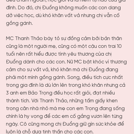
đều chăm ngoan, học giỏi và là niềm tự hào của gia
đình. Do đó, chị Đuổng không muốn các con dang
dở việc học, dù khó khăn vất vả nhưng chị vẫn cố
gồng gánh.
MC Thanh Thảo bày tỏ sự đồng cảm bởi bản thân
cũng là một người mẹ, cũng có một cậu con trai 10
tuổi nên rất hiểu được tình yêu thương của chị
Đuổng dành cho các con. Nữ MC bật khóc vì thương
cảm cho sự vất vả, khó khăn mà chị Đuổng đang
phải một mình gồng gánh. Song, điều tích cực nhất
trong gia đình là dù lớn lên trong khó khăn nhưng cả
3 anh em Bảo Trọng đều học rất giỏi, đạt nhiều
thành tích. Với Thanh Thảo, những tấm giấy khen
trong căn nhà nhỏ mà mẹ con em Trọng đang sống
chính là hy vọng để các em cố gắng vươn lên từng
ngày. Cô cũng mong chị Đuổng giữ gìn sức khỏe để
luôn là chỗ dựa tinh thần cho các con.