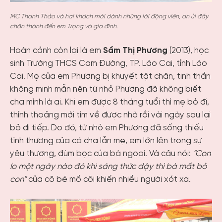
MC Thanh Thảo và hai khách mời dành những lời động viên, an ủi đầy
chân thành đến em Trọng và gia đình.
Hoàn cảnh còn lại là em
Sầm Thị Phương
(2013), học
sinh Trường THCS Cam Đường, TP. Lào Cai, tỉnh Lào
Cai. Mẹ của em Phương bị khuyết tật chân, tinh thần
không minh mẫn nên từ nhỏ Phương đã không biết
cha mình là ai. Khi em được 8 tháng tuổi thì mẹ bỏ đi,
thỉnh thoảng mới tìm về được nhà rồi vài ngày sau lại
bỏ đi tiếp. Do đó, từ nhỏ em Phương đã sống thiếu
tình thương của cả cha lẫn mẹ, em lớn lên trong sự
yêu thương, đùm bọc của bà ngoại. Và câu nói:
“Con
lo một ngày nào đó khi sáng thức dậy thì bà mất bỏ
con”
của cô bé mồ côi khiến nhiều người xót xa.