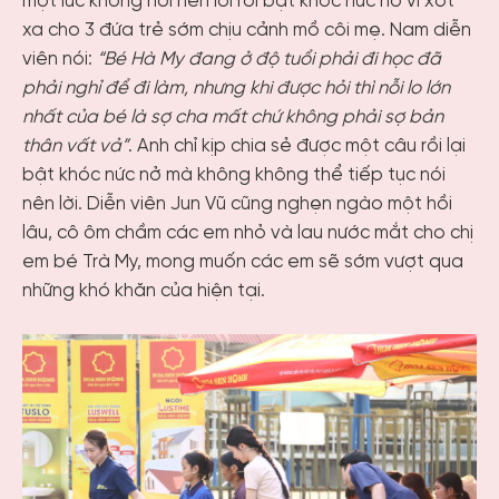
một lúc không nói nên lời rồi bật khóc nức nở vì xót
xa cho 3 đứa trẻ sớm chịu cảnh mồ côi mẹ. Nam diễn
viên nói:
“Bé Hà My đang ở độ tuổi phải đi học đã
phải nghỉ để đi làm, nhưng khi được hỏi thì nỗi lo lớn
nhất của bé là sợ cha mất chứ không phải sợ bản
thân vất vả”
. Anh chỉ kịp chia sẻ được một câu rồi lại
bật khóc nức nở mà không không thể tiếp tục nói
nên lời. Diễn viên Jun Vũ cũng nghẹn ngào một hồi
lâu, cô ôm chầm các em nhỏ và lau nước mắt cho chị
em bé Trà My, mong muốn các em sẽ sớm vượt qua
những khó khăn của hiện tại.