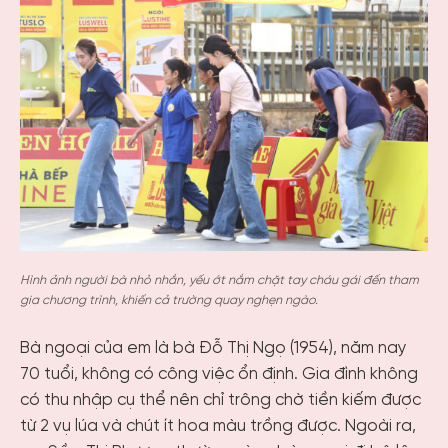
Hình ảnh người bà nhỏ nhắn, yếu ớt nắm chặt tay cháu gái đến tham
gia chương trình, khiến cả trường quay nghẹn ngào.
Bà ngoại của em là bà Đỗ Thị Ngọ (1954), năm nay
70 tuổi, không có công việc ổn định. Gia đình không
có thu nhập cụ thể nên chỉ trông chờ tiền kiếm được
từ 2 vụ lúa và chút ít hoa màu trồng được. Ngoài ra,