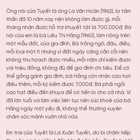
Ông nội của Tuyết là ông La Văn Hoàn (1962), bị tâm
thần đã 10 năm nay nên không làm được gì, mỗi
tháng nhận được hỗ trợ khuyết tật là 700.000đ. Bà
nội của em là bà Liêu Thị Hằng (1960), làm nông trên
một mẫu đất, của gia đình. Bà trồng ngô, đậu, điều,
mỗi loại một ít nhưng vì đất ngày càng cằn cỗi nên
không thu hoạch được nhiều, mỗi năm chỉ kiếm được
vài triệu đồng, không đủ để gia đình chi tiêu. Để có
thể gồng gánh gia đình, bà Hằng còn nhận cạo hạt
điều thêm, mỗi ký kiếm được 7.000đ. Bà phải ngồi
cạo hạt điều đến khuya để có tiền lo cho cả nhà. Vì
đã lớn tuổi và làm việc liên tục nên sức khoẻ của bà
Hằng ngày một yếu đi, không thể thường xuyên
chăm sóc mảnh vườn nhỏ nữa.
Em trai của Tuyết là La Xuân Tuyến, do bị chậm tiếp