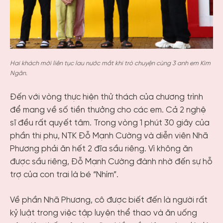
Hai khách mời liên tục lau nước mắt khi trò chuyện cùng 3 anh em Kim
Ngân.
Đến với vòng thực hiện thử thách của chương trình
để mang về số tiền thưởng cho các em. Cả 2 nghệ
sĩ đều rất quyết tâm. Trong vòng 1 phút 30 giây của
phần thi phụ, NTK Đỗ Mạnh Cường và diễn viên Nhã
Phương phải ăn hết 2 đĩa sầu riêng. Vì không ăn
được sầu riêng, Đỗ Mạnh Cường đành nhờ đến sự hỗ
trợ của con trai là bé “Nhím”.
Về phần Nhã Phương, cô được biết đến là người rất
kỷ luật trong việc tập luyện thể thao và ăn uống