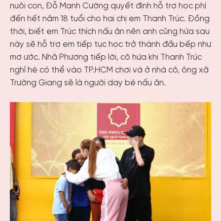
nuôi con, Đỗ Mạnh Cường quyết định hỗ trợ học phí
đến hết năm 18 tuổi cho hai chị em Thanh Trúc. Đồng
thời, biết em Trúc thích nấu ăn nên anh cũng hứa sau
này sẽ hỗ trợ em tiếp tục học trở thành đầu bếp như
mơ ước. Nhã Phương tiếp lời, cô hứa khi Thanh Trúc
nghỉ hè có thể vào TP.HCM chơi và ở nhà cô, ông xã
Trường Giang sẽ là người dạy bé nấu ăn.