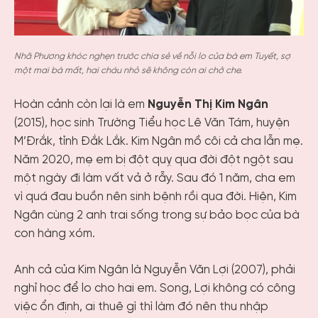
Nhã Phương khóc nghẹn trước chia sẻ về nỗi lo của bà em Tuyết, sợ
một mai bà mất, hai cháu nhỏ sẽ không còn ai chở che.
Hoàn cảnh còn lại là em
Nguyễn Thị Kim Ngân
(2015), học sinh Trường Tiểu học Lê Văn Tám, huyện
M’Đrắk, tỉnh Đắk Lắk. Kim Ngân mồ côi cả cha lẫn mẹ.
Năm 2020, mẹ em bị đột quỵ qua đời đột ngột sau
một ngày đi làm vất vả ở rẫy. Sau đó 1 năm, cha em
vì quá đau buồn nên sinh bệnh rồi qua đời. Hiện, Kim
Ngân cùng 2 anh trai sống trong sự bảo bọc của bà
con hàng xóm.
Anh cả của Kim Ngân là Nguyễn Văn Lợi (2007), phải
nghỉ học để lo cho hai em. Song, Lợi không có công
việc ổn định, ai thuê gì thì làm đó nên thu nhập