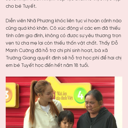
cho bé Tuyết.
Diễn viên Nhã Phương khóc liên tục vì hoàn cảnh nào
cũng quá khó khăn. Cô xúc động vì các em đã thiếu
tình cảm gia đình, không có được sự yêu thương trọn
vẹn từ cha mẹ lại còn thiếu thốn vật chất. Thấy Đỗ
Mạnh Cường đã hỗ trợ chi phí sinh hoạt, bà xã
Trường Giang quyết định sẽ hỗ trợ học phí để hai chị
em bé Tuyết học đến hết năm 18 tuổi.