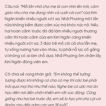
Câu nói
“Mỗi lần nhớ cha mẹ là con nhìn lên trời, cảm
giác như cha mẹ đang nhìn và cười với con”
của Kim
Ngân khiến nhiều người xót xa. Nhã Phương một lần
nữa không kiềm được cảm xúc mà khóc nức nở. Nếu
hai hoàn cảnh trước đó đã làm nhiều người thương
cảm thì hoàn cảnh của em Kim Ngân càng khiến
nhiều người xót xa. 3 đứa trẻ mồ côi cả cha lẫn mẹ,
tự sống nương tựa vào nhau, tự phải nỗ lực cố gắng
vì không có ai làm chỗ dựa. Nhã Phương ôm chầm lấy
Kim Ngân động viên em.
Cô chia sẻ cùng khán giả:
“Em không thể tưởng
tượng được khi không có cha có mẹ thì các bé phải
trải qua mọi thứ như thế nào. Nghe bé có ước mơ ăn
học đến nơi đến chốn khiến em rất xúc động. Cũng
giống như hai bé trước đó, em sẽ lo học phí cho Lợi và
Ngân cho đến năm các em 18 tuổi”
.