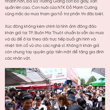
nhanh hơn, bà xã Trường Giang còn bỏ giày, xắn
quần lên cao. Con nuôi của NTK Đỗ Mạnh Cường
cũng mặc áo mưa tham gia hỗ trợ phần thi đặc biệt.
Xúc động không kém chính là hình ảnh đông đảo
khán giả tại TP. Buôn Ma Thuột chuẩn bị sẵn áo mưa
và dù để ở lại theo dõi trực tiếp buổi ghi hình và
nhiệt tình cổ vũ cho các nghệ sĩ. Không ít khán giả
còn chung tay quyên góp tiền mặt để tặng gia đình
các nhân vật.