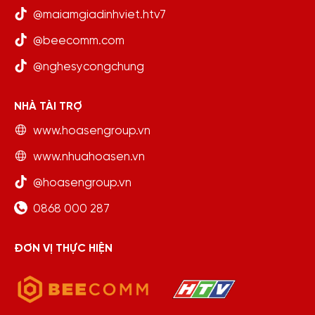
@maiamgiadinhviet.htv7
@beecomm.com
@nghesycongchung
NHÀ TÀI TRỢ
www.hoasengroup.vn
www.nhuahoasen.vn
@hoasengroup.vn
0868 000 287
ĐƠN VỊ THỰC HIỆN