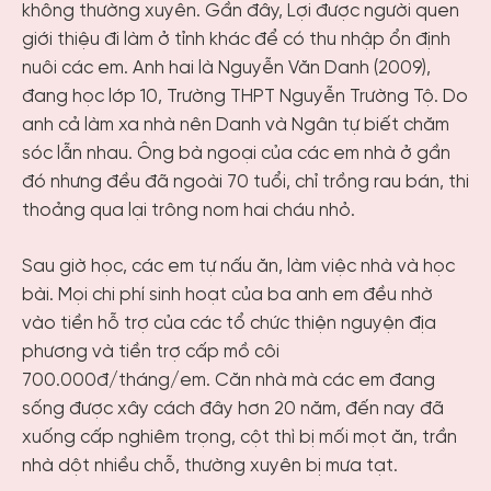
không thường xuyên. Gần đây, Lợi được người quen
giới thiệu đi làm ở tỉnh khác để có thu nhập ổn định
nuôi các em. Anh hai là Nguyễn Văn Danh (2009),
đang học lớp 10, Trường THPT Nguyễn Trường Tộ. Do
anh cả làm xa nhà nên Danh và Ngân tự biết chăm
sóc lẫn nhau. Ông bà ngoại của các em nhà ở gần
đó nhưng đều đã ngoài 70 tuổi, chỉ trồng rau bán, thi
thoảng qua lại trông nom hai cháu nhỏ.
Sau giờ học, các em tự nấu ăn, làm việc nhà và học
bài. Mọi chi phí sinh hoạt của ba anh em đều nhờ
vào tiền hỗ trợ của các tổ chức thiện nguyện địa
phương và tiền trợ cấp mồ côi
700.000đ/tháng/em. Căn nhà mà các em đang
sống được xây cách đây hơn 20 năm, đến nay đã
xuống cấp nghiêm trọng, cột thì bị mối mọt ăn, trần
nhà dột nhiều chỗ, thường xuyên bị mưa tạt.