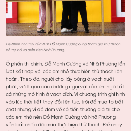
Bé Nhím con trai của NTK Đỗ Mạnh Cường cùng tham gia thử thách
hỗ trợ bố và diễn viên Nhã Phương.
Ở phần thi chính, Đỗ Mạnh Cường và Nhã Phương lần
lượt kết hợp với các em nhỏ thực hiện thử thách liên
hoàn. Theo đó, người chơi lấy bóng ở vạch xuất
phát, vượt qua các chướng ngại vật rồi ném ngã tất
cả những mô hình ở vạch đích. Vì chương trình ghi hình
vào lúc thời tiết thay đổi liên tục, trời đổ mưa to bất
chợt nhưng vì để đem về số tiền thường giá trị cho
các em nhỏ nên Đỗ Mạnh Cường và Nhã Phương
vẫn bất chấp đội mưa thực hiện thử thách. Để chạy