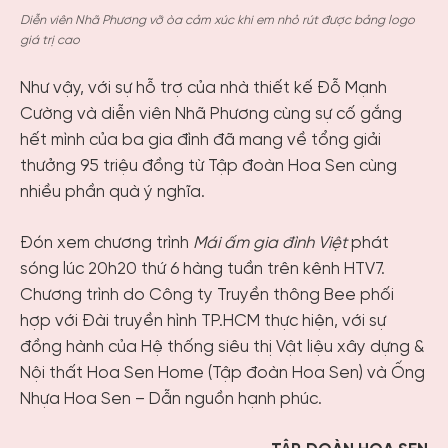
Diễn viên Nhã Phương vỡ òa cảm xúc khi em nhỏ rút được bảng logo
giá trị cao
Như vậy, với sự hỗ trợ của nhà thiết kế Đỗ Mạnh
Cường và diễn viên Nhã Phương cùng sự cố gắng
hết mình của ba gia đình đã mang về tổng giải
thưởng 95 triệu đồng từ Tập đoàn Hoa Sen cùng
nhiều phần quà ý nghĩa.
Đón xem chương trình
Mái ấm gia đình Việt
phát
sóng lúc 20h20 thứ 6 hàng tuần trên kênh HTV7.
Chương trình do Công ty Truyền thông Bee phối
hợp với Đài truyền hình TP.HCM thực hiện, với sự
đồng hành của Hệ thống siêu thị Vật liệu xây dựng &
Nội thất Hoa Sen Home (Tập đoàn Hoa Sen) và Ống
Nhựa Hoa Sen – Dẫn nguồn hạnh phúc.