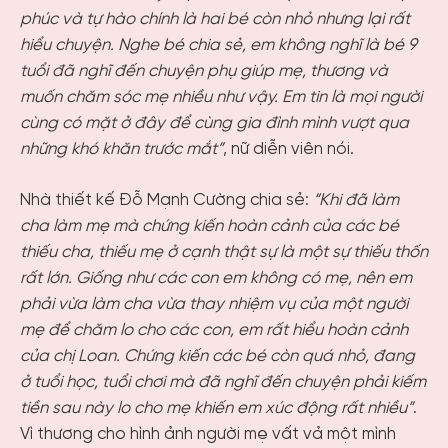
phúc và tự hào chính là hai bé còn nhỏ nhưng lại rất
hiểu chuyện. Nghe bé chia sẻ, em không nghĩ là bé 9
tuổi đã nghĩ đến chuyện phụ giúp mẹ, thương và
muốn chăm sóc mẹ nhiều như vậy. Em tin là mọi người
cùng có mặt ở đây để cùng gia đình mình vượt qua
những khó khăn trước mắt”
, nữ diễn viên nói.
Nhà thiết kế Đỗ Mạnh Cường chia sẻ:
“Khi đã làm
cha làm mẹ mà chứng kiến hoàn cảnh của các bé
thiếu cha, thiếu mẹ ở cạnh thật sự là một sự thiếu thốn
rất lớn. Giống như các con em không có mẹ, nên em
phải vừa làm cha vừa thay nhiệm vụ của một người
mẹ để chăm lo cho các con, em rất hiểu hoàn cảnh
của chị Loan. Chứng kiến các bé còn quá nhỏ, đang
ở tuổi học, tuổi chơi mà đã nghĩ đến chuyện phải kiếm
tiền sau này lo cho mẹ khiến em xúc động rất nhiều”
.
Vì thương cho hình ảnh người mẹ vất vả một mình