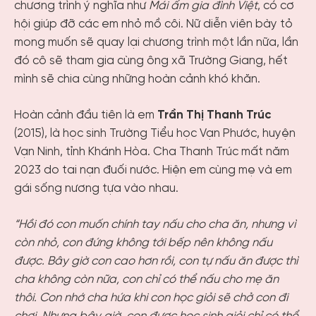
chương trình ý nghĩa như
Mái ấm gia đình Việt
, có cơ
hội giúp đỡ các em nhỏ mồ côi. Nữ diễn viên bày tỏ
mong muốn sẽ quay lại chương trình một lần nữa, lần
đó cô sẽ tham gia cùng ông xã Trường Giang, hết
mình sẽ chia cùng những hoàn cảnh khó khăn.
Hoàn cảnh đầu tiên là em
Trần Thị Thanh Trúc
(2015), là học sinh Trường Tiểu học Vạn Phước, huyện
Vạn Ninh, tỉnh Khánh Hòa. Cha Thanh Trúc mất năm
2023 do tai nạn đuối nước. Hiện em cùng mẹ và em
gái sống nương tựa vào nhau.
“Hồi đó con muốn chính tay nấu cho cha ăn, nhưng vì
còn nhỏ, con đứng không tới bếp nên không nấu
được. Bây giờ con cao hơn rồi, con tự nấu ăn được thì
cha không còn nữa, con chỉ có thể nấu cho mẹ ăn
thôi. Con nhớ cha hứa khi con học giỏi sẽ chở con đi