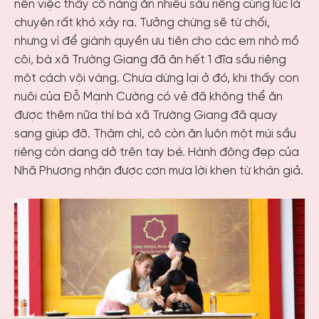
nên việc thấy cô nàng ăn nhiều sầu riêng cùng lúc là
chuyện rất khó xảy ra. Tưởng chừng sẽ từ chối,
nhưng vì để giành quyền ưu tiên cho các em nhỏ mồ
côi, bà xã Trường Giang đã ăn hết 1 đĩa sầu riêng
một cách vội vàng. Chưa dừng lại ở đó,
khi thấy con
nuôi của Đỗ Mạnh Cường có vẻ đã không thể ăn
được thêm nữa thì bà xã Trường Giang đã quay
sang giúp đỡ. Thậm chí, cô còn ăn luôn một múi sầu
riêng còn dang dở trên tay bé.
Hành động đẹp của
Nhã Phương nhận được cơn mưa lời khen từ khán giả.