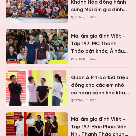
Khánh Hòa đồng hành
cùng Mái ấm gia đình
Việt, trao hơn 9 tỷ
15 Tháng 11, 2024
đồng cho trẻ em khó
khăn
Mái ấm gia đình Việt –
Tập 197: MC Thanh
Thảo bật khóc, Á hậu
Vân Nhi và ca sĩ Nguyễn
15 Tháng 11, 2024
Thái Học nghẹn lòng
trước cậu bé một mình
Quân A.P trao 150 triệu
chăm mẹ bệnh tâm
đồng cho các em nhỏ
thần
có hoàn cảnh khó khăn
khi ghi hình “Mái ấm gia
15 Tháng 11, 2024
đình Việt” tại Khánh
Hòa
Mái ấm gia đình Việt –
Tập 197: Đức Phúc, Vân
Nhi, Thanh Thảo chung