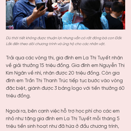
Dù thời tiết không được thuận lợi nhưng vẫn có rất đông bà con Đắk
Lắk đến theo dõi chương trình và ủng hộ cho các nhân vật.
Trải qua các vòng thi, gia đình
em
La Thị Tuyết
nhận
về giải thưởng 15 triệu đồng. Gia đình
em
Nguyễn Thị
Kim Ngân về nhì, nhận được 20 triệu đồng. Còn gia
đình
em
Trần Thị Thanh Trúc tiếp tục bước vào vòng
đặc biệt, giành được 3 bảng logo với tiền thưởng 60
triệu đồng.
Ngoài ra, bên cạnh việc hỗ trợ học phí cho các em
nhỏ như tặng gia đình em La Thị Tuyết mỗi tháng 5
triệu tiền sinh hoạt như đã hứa ở đầu chương trình,