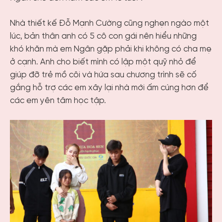
Nhà thiết kế Đỗ Mạnh Cường cũng nghẹn ngào một
lúc, bản thân anh có 5 cô con gái nên hiểu những
khó khăn mà em Ngân gặp phải khi không có cha mẹ
ở cạnh. Anh cho biết mình có lập một quỹ nhỏ để
giúp đỡ trẻ mồ côi và hứa sau chương trình sẽ cố
gắng hỗ trợ các em xây lại nhà mới ấm cúng hơn để
các em yên tâm học tập.