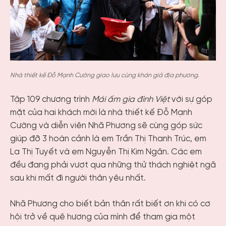
Nhà thiết kế Đỗ Mạnh Cường giao lưu cùng khán giả địa phương.
Tập 109 chương trình
Mái ấm gia đình Việt
với sự góp
mặt của hai khách mời là nhà thiết kế Đỗ Mạnh
Cường và diễn viên Nhã Phương sẽ cùng góp sức
giúp đỡ 3 hoàn cảnh là em Trần Thị Thanh Trúc, em
La Thị Tuyết và em Nguyễn Thị Kim Ngân. Các em
đều đang phải vượt qua những thử thách nghiệt ngã
sau khi mất đi người thân yêu nhất.
Nhã Phương cho biết bản thân rất biết ơn khi có cơ
hội trở về quê hương của mình để tham gia một