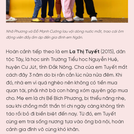
Nhã Phương và Đỗ Mạnh Cường lau vội dòng nước mắt, trao cái ôm
động viên đầy ấm áp đến gia đình em Ngân.
Hoàn cảnh tiếp theo là em
La Thị Tuyết
(2015), dân
tộc Tày, là học sinh Trường Tiểu học Nguyễn Huệ,
huyện Cư Jút, tỉnh Đắk Nông. Cha của em Tuyết mất
cách đây 3 năm do bị rắn cắn lúc nửa nửa đêm. Khi
đó, nhà em vì quá nghèo nên không có tiền mua
quan tài, phải nhờ bà con hàng xóm quyên góp mua
cho. Mẹ em là chị Bế Bích Phượng, bị thiểu năng nhẹ,
sau khi chồng mất thần trí chị ngày càng không tỉnh
táo rồi bỏ đi biền biệt đến nay. Từ đó, em Tuyết
cùng em trai sống nương tựa vào ông bà nội, hoàn
cảnh gia đình vô cùng khó khăn.