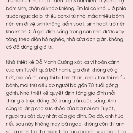
thu nên em học lớp 1 đến tận 3 năm liền. Tuyến bị tật
bẩm sinh, chân đi khập khiễng. Em lại có khối u ở phía
trước ngực do bị thiếu canxi từ nhỏ, mắc nhiều bệnh
nên em đi vệ sinh không kiểm soát, sinh hoạt trở nên
khó khăn. Cả gia đình sống trong căn nhà được xây
tặng theo diện hộ nghèo, nhà cửa đơn giản, không
có đồ dùng gì giá trị.
Nhà thiết kế Đỗ Mạnh Cường xót xa vì hoàn cảnh
của em Tuyết quá bất hạnh, gia đình không có gì
hết, mẹ bỏ đi, ông thì bị tâm thần, cháu trai thì nhiều
bệnh, mọi thứ đều do người bà gần 70 tuổi gồng
gánh. Nhà thiết kế quyết định tặng gia đình mỗi
tháng 5 triệu đồng để trang trải cuộc sống. Anh
cũng lo lắng cho sức khỏe của bà nội em Tuyết,
người trụ cột duy nhất của gia đình. Do đó, anh hứa
nếu sau này không may bà ngoại không còn thì anh
sẽ là nhận trách nhiệm tiếp tục chăm lo việc học tập