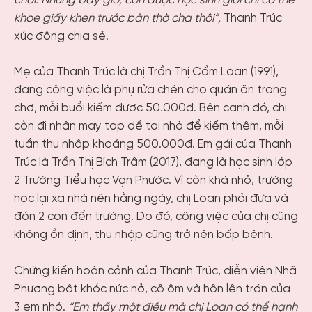
chơi. Nhưng bây giờ, con được học sinh giỏi chỉ có thể
khoe giấy khen trước bàn thờ cha thôi”,
Thanh Trúc
xúc động chia sẻ.
Mẹ của Thanh Trúc là chị Trần Thị Cẩm Loan (1991),
đang công việc là phụ rửa chén cho quán ăn trong
chợ, mỗi buổi kiếm được 50.000đ. Bên cạnh đó, chị
còn đi nhận may tạp dề tại nhà để kiếm thêm, mỗi
tuần thu nhập khoảng 500.000đ. Em gái của Thanh
Trúc là Trần Thị Bích Trâm (2017), đang là học sinh lớp
2 Trường Tiểu học Vạn Phước. Vì còn khá nhỏ, trường
học lại xa nhà nên hằng ngày, chị Loan phải đưa và
đón 2 con đến trường. Do đó, công việc của chị cũng
không ổn định, thu nhập cũng trở nên bấp bênh.
Chứng kiến hoàn cảnh của Thanh Trúc, diễn viên Nhã
Phương bật khóc nức nở, cô ôm và hôn lên trán của
3 em nhỏ.
“Em thấy một điều mà chị Loan có thể hạnh