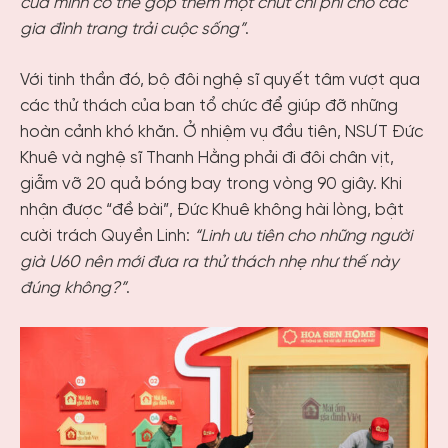
của mình có thể góp thêm một chút chi phí cho các
gia đình trang trải cuộc sống”
.
Với tinh thần đó, bộ đôi nghệ sĩ quyết tâm vượt qua
các thử thách của ban tổ chức để giúp đỡ những
hoàn cảnh khó khăn. Ở nhiệm vụ đầu tiên, NSƯT Đức
Khuê và nghệ sĩ Thanh Hằng phải đi đôi chân vịt,
giẫm vỡ 20 quả bóng bay trong vòng 90 giây. Khi
nhận được “đề bài”, Đức Khuê không hài lòng, bật
cười trách Quyền Linh:
“Linh ưu tiên cho những người
già U60 nên mới đưa ra thử thách nhẹ như thế này
đúng không?”
.