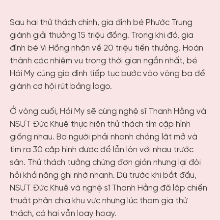
Sau hai thử thách chính, gia đình bé Phước Trung
giành giải thưởng 15 triệu đồng. Trong khi đó, gia
đình bé Vi Hồng nhận về 20 triệu tiền thưởng. Hoàn
thành các nhiệm vụ trong thời gian ngắn nhất, bé
Hải My cùng gia đình tiếp tục bước vào vòng ba để
giành cơ hội rút bảng logo.
Ở vòng cuối, Hải My sẽ cùng nghệ sĩ Thanh Hằng và
NSƯT Đức Khuê thực hiện thử thách tìm cặp hình
giống nhau. Ba người phải nhanh chóng lật mở và
tìm ra 30 cặp hình được để lẫn lộn với nhau trước
sân. Thử thách tưởng chừng đơn giản nhưng lại đòi
hỏi khả năng ghi nhớ nhanh. Dù trước khi bắt đầu,
NSƯT Đức Khuê và nghệ sĩ Thanh Hằng đã lập chiến
thuật phân chia khu vực nhưng lúc tham gia thử
thách, cả hai vẫn loay hoay.