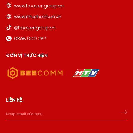
www.hoasengroup.vn
www.nhuahoasen.vn
@hoasengroup.vn
0868 000 287
ĐƠN VỊ THỰC HIỆN
LIÊN HỆ