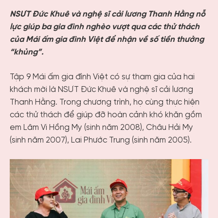
NSƯT Đức Khuê và nghệ sĩ cải lương Thanh Hằng nỗ
lực giúp ba gia đình nghèo vượt qua các thử thách
của Mái ấm gia đình Việt để nhận về số tiền thưởng
“khủng”.
Tập 9 Mái ấm gia đình Việt có sự tham gia của hai
khách mời là NSƯT Đức Khuê và nghệ sĩ cải lương
Thanh Hằng. Trong chương trình, họ cùng thực hiện
các thử thách để giúp đỡ hoàn cảnh khó khăn gồm
em Lâm Vi Hồng My (sinh năm 2008), Châu Hải My
(sinh năm 2007), Lai Phước Trung (sinh năm 2005).