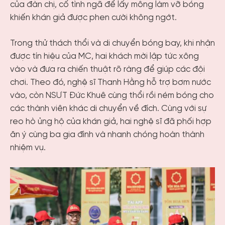
của đàn chị, cố tình ngã để lấy mông làm vỡ bóng
khiến khán giả được phen cười không ngớt.
Trong thử thách thổi và di chuyển bóng bay, khi nhận
được tín hiệu của MC, hai khách mời lập tức xông
vào và đưa ra chiến thuật rõ ràng để giúp các đội
chơi. Theo đó, nghệ sĩ Thanh Hằng hỗ trợ bơm nước
vào, còn NSƯT Đức Khuê cùng thổi rồi ném bóng cho
các thành viên khác di chuyển về đích. Cùng với sự
reo hò ủng hộ của khán giả, hai nghệ sĩ đã phối hợp
ăn ý cùng ba gia đình và nhanh chóng hoàn thành
nhiệm vụ.