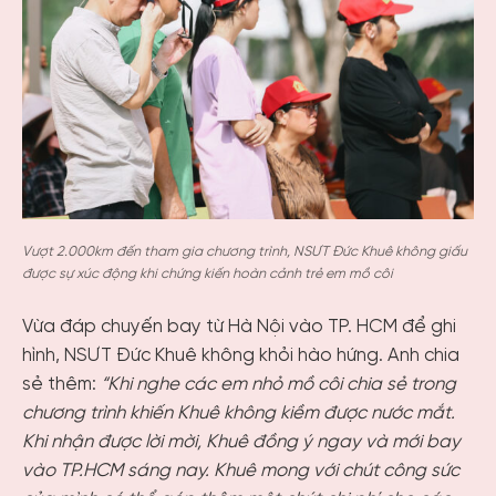
Vượt 2.000km đến tham gia chương trình,
NSƯT
Đức Khuê không giấu
được sự xúc động khi chứng kiến hoàn cảnh trẻ em mồ côi
Vừa đáp chuyến bay từ Hà Nội vào TP. HCM để ghi
hình, NSƯT Đức Khuê không khỏi hào hứng. Anh chia
sẻ thêm:
“Khi nghe các em nhỏ mồ côi chia sẻ trong
chương trình khiến Khuê không kiềm được nước mắt.
Khi nhận được lời mời, Khuê đồng ý ngay và mới bay
vào TP.HCM sáng nay. Khuê mong với chút công sức