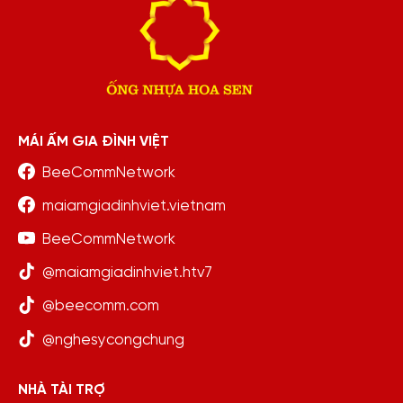
MÁI ẤM GIA ĐÌNH VIỆT
BeeCommNetwork
maiamgiadinhviet.vietnam
BeeCommNetwork
@maiamgiadinhviet.htv7
@beecomm.com
@nghesycongchung
NHÀ TÀI TRỢ