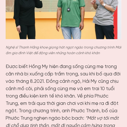
Nghệ sĩ Thanh Hằng khoe giọng hát ngọt ngào trong chương trình Mái
ấm gia đình Việt để động viên những hoàn cảnh khó khăn
Được biết Hồng My hiện đang sống cùng mẹ trong
căn nhà bị xuống cấp trầm trọng, sau khi bố qua đời
vào tháng 8.2021. Đồng cảnh ngộ, Hải My cũng chịu
cảnh mồ côi, phải sống cùng mẹ và em trai 10 tuổi
trong điều kiện kinh tế khó khăn. Về phía Phước
Trung, em trải qua thời gian chơi vơi khi mẹ ra đi đột
ngột. Trong chương trình, anh Phước Thành, bố của
Phước Trung nghẹn ngào bộc bạch:
“Mất vợ tôi mất
đi chỗ dựa tinh thần, mất đi nguồn cảm hứng trong