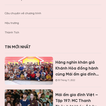
Câu chuyện về chương trình
Hậu trường
Thành Tích
TIN MỚI NHẤT
Hàng nghìn khán giả
Khánh Hòa đồng hành
cùng Mái ấm gia đình
Việt, trao hơn 9 tỷ
30 Tháng 11, 2022
đồng cho trẻ em khó
khăn
Mái ấm gia đình Việt –
Tập 197: MC Thanh