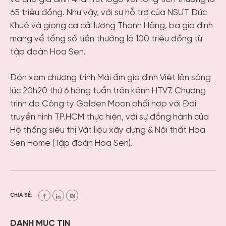
65 triệu đồng. Như vậy, với sự hỗ trợ của NSƯT Đức
Khuê và giọng ca cải lương Thanh Hằng, ba gia đình
mang về tổng số tiền thưởng là 100 triệu đồng từ
tập đoàn Hoa Sen.
Đón xem chương trình Mái ấm gia đình Việt lên sóng
lúc 20h20 thứ 6 hàng tuần trên kênh HTV7. Chương
trình do Công ty Golden Moon phối hợp với Đài
truyền hình TP.HCM thực hiện, với sự đồng hành của
Hệ thống siêu thị Vật liệu xây dựng & Nội thất Hoa
Sen Home (Tập đoàn Hoa Sen).
CHIA SẺ:
DANH MỤC TIN