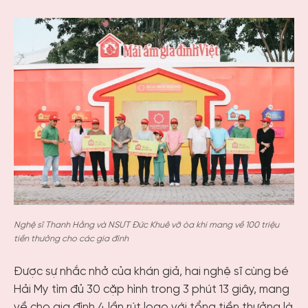
Nghệ sĩ Thanh Hằng và NSƯT Đức Khuê vỡ òa khi mang về 100 triệu
tiền thưởng cho các gia đình
Được sự nhắc nhở của khán giả, hai nghệ sĩ cùng bé
Hải My tìm đủ 30 cặp hình trong 3 phút 13 giây, mang
về cho gia đình 4 lần rút logo với tổng tiền thưởng là