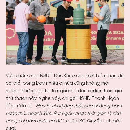
Vừa chơi xong, NSƯT Đức Khuê cho biết bản thân dù
có thổi bóng bay nhiều đi nữa cũng không mỏi
miệng, nhưng lại khá lo ngại cho đàn chị khi tham gia
thử thách này. Nghe vậy, chị gái NSND Thanh Ngân
liền cười nói:
“May là chị không thổi, chị chỉ đứng bơm
nước thôi, nhanh lắm. Rút ngắn được thời gian là nhờ
công chị bơm nước cả đó”
, khiến MC Quyền Linh bật
cười.