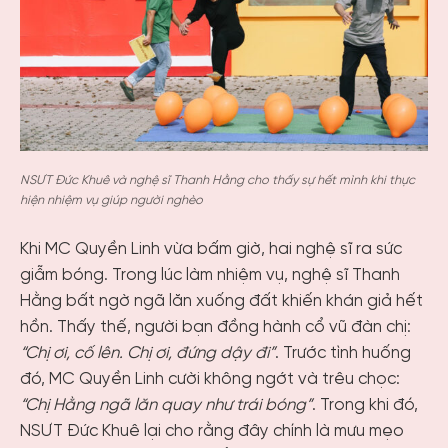
NSƯT Đức Khuê và nghệ sĩ Thanh Hằng cho thấy sự hết mình khi thực
hiện nhiệm vụ giúp người nghèo
Khi MC Quyền Linh vừa bấm giờ, hai nghệ sĩ ra sức
giẫm bóng. Trong lúc làm nhiệm vụ, nghệ sĩ Thanh
Hằng bất ngờ ngã lăn xuống đất khiến khán giả hết
hồn. Thấy thế, người bạn đồng hành cổ vũ đàn chị:
“Chị ơi, cố lên. Chị ơi, đứng dậy đi”
. Trước tình huống
đó, MC Quyền Linh cười không ngớt và trêu chọc:
“Chị Hằng ngã lăn quay như trái bóng”
. Trong khi đó,
NSƯT Đức Khuê lại cho rằng đây chính là mưu mẹo