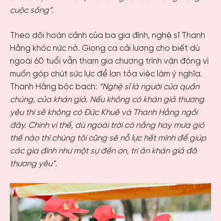
cuộc sống”
.
Theo dõi hoàn cảnh của ba gia đình, nghệ sĩ Thanh
Hằng khóc nức nở. Giọng ca cải lương cho biết dù
ngoài 60 tuổi vẫn tham gia chương trình vận động vì
muốn góp chút sức lực để lan tỏa việc làm ý nghĩa.
Thanh Hằng bộc bạch:
“Nghệ sĩ là người của quần
chúng, của khán giả. Nếu không có khán giả thương
yêu thì sẽ không có Đức Khuê và Thanh Hằng ngồi
đây. Chính vì thế, dù ngoài trời có nắng hay mưa gió
thế nào thì chúng tôi cũng sẽ nỗ lực hết mình để giúp
các gia đình như một sự đền ơn, tri ân khán giả đã
thương yêu”
.