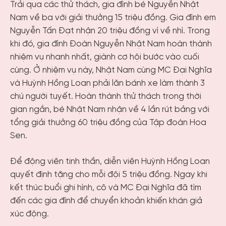
Trải qua các thử thách, gia đình bé Nguyễn Nhật
Nam về ba với giải thưởng 15 triệu đồng. Gia đình em
Nguyễn Tấn Đạt nhận 20 triệu đồng vì về nhì. Trong
khi đó, gia đình Đoàn Nguyễn Nhật Nam hoàn thành
nhiệm vụ nhanh nhất, giành cơ hội bước vào cuối
cùng. Ở nhiệm vụ này, Nhật Nam cùng MC Đại Nghĩa
và Huỳnh Hồng Loan phải lăn bánh xe làm thành 3
chú người tuyết. Hoàn thành thử thách trong thời
gian ngắn, bé Nhật Nam nhận về 4 lần rút bảng với
tổng giải thưởng 60 triệu đồng của Tập đoàn Hoa
Sen.
Để động viên tinh thần, diễn viên Huỳnh Hồng Loan
quyết định tặng cho mỗi đội 5 triệu đồng. Ngay khi
kết thúc buổi ghi hình, cô và MC Đại Nghĩa đã tìm
đến các gia đình để chuyển khoản khiến khán giả
xúc động.