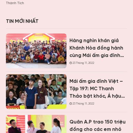
Thành Tích
TIN MỚI NHẤT
Hàng nghìn khán giả
Khánh Hòa đồng hành
cùng Mái ấm gia đình
Việt, trao hơn 9 tỷ
23 Tháng 11, 2022
đồng cho trẻ em khó
khăn
Mái ấm gia đình Việt –
Tập 197: MC Thanh
Thảo bật khóc, Á hậu
Vân Nhi và ca sĩ Nguyễn
23 Tháng 11, 2022
Thái Học nghẹn lòng
trước cậu bé một mình
Quân A.P trao 150 triệu
chăm mẹ bệnh tâm
đồng cho các em nhỏ