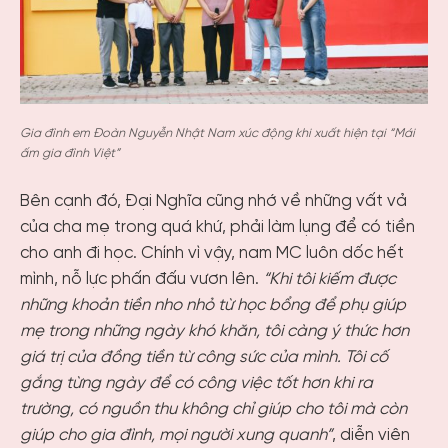
Gia đình em Đoàn Nguyễn Nhật Nam xúc động khi xuất hiện tại “Mái
ấm gia đình Việt”
Bên cạnh đó, Đại Nghĩa cũng nhớ về những vất vả
của cha mẹ trong quá khứ, phải làm lụng để có tiền
cho anh đi học. Chính vì vậy, nam MC luôn dốc hết
mình, nỗ lực phấn đấu vươn lên.
“Khi tôi kiếm được
những khoản tiền nho nhỏ từ học bổng để phụ giúp
mẹ trong những ngày khó khăn, tôi càng ý thức hơn
giá trị của đồng tiền từ công sức của mình. Tôi cố
gắng từng ngày để có công việc tốt hơn khi ra
trường, có nguồn thu không chỉ giúp cho tôi mà còn
giúp cho gia đình, mọi người xung quanh”
, diễn viên