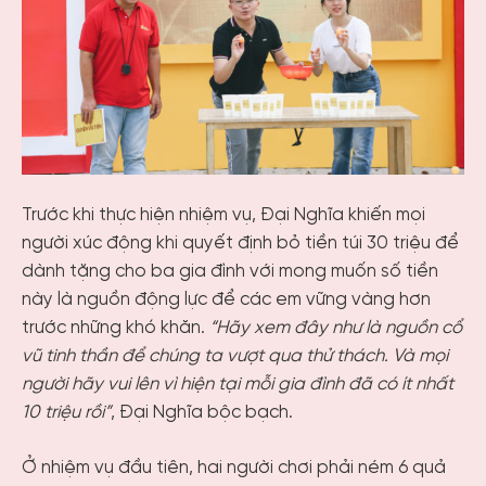
Trước khi thực hiện nhiệm vụ, Đại Nghĩa khiến mọi
người xúc động khi quyết định bỏ tiền túi 30 triệu để
dành tặng cho ba gia đình với mong muốn số tiền
này là nguồn động lực để các em vững vàng hơn
trước những khó khăn.
“Hãy xem đây như là nguồn cổ
vũ tinh thần để chúng ta vượt qua thử thách. Và mọi
người hãy vui lên vì hiện tại mỗi gia đình đã có ít nhất
10 triệu rồi”
, Đại Nghĩa bộc bạch.
Ở nhiệm vụ đầu tiên, hai người chơi phải ném 6 quả