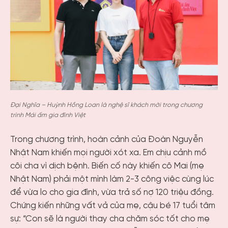
Đại Nghĩa – Huỳnh Hồng Loan là nghệ sĩ khách mời trong chương
trình Mái ấm gia đình Việt
Trong chương trình, hoàn cảnh của Đoàn Nguyễn
Nhật Nam khiến mọi người xót xa. Em chịu cảnh mồ
côi cha vì dịch bệnh. Biến cố này khiến cô Mai (mẹ
Nhật Nam) phải một mình làm 2-3 công việc cùng lúc
để vừa lo cho gia đình, vừa trả số nợ 120 triệu đồng.
Chứng kiến những vất vả của mẹ, cậu bé 17 tuổi tâm
sự: “Con sẽ là người thay cha chăm sóc tốt cho mẹ