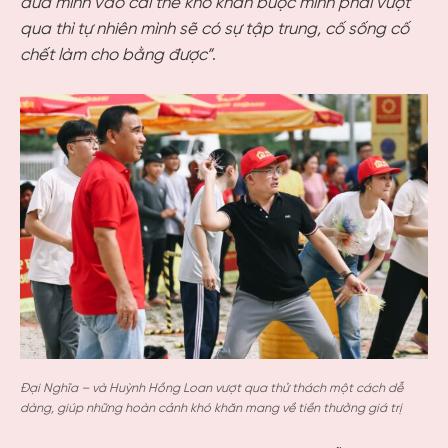
đưa mình vào cái thế khó khăn buộc mình phải vượt
qua thì tự nhiên mình sẽ có sự tập trung, cố sống cố
chết làm cho bằng được”
.
Đại Nghĩa – và Huỳnh Hồng Loan vượt qua thử thách một cách dễ
dàng, giúp những hoàn cảnh khó khăn mang về tiền thưởng giá trị