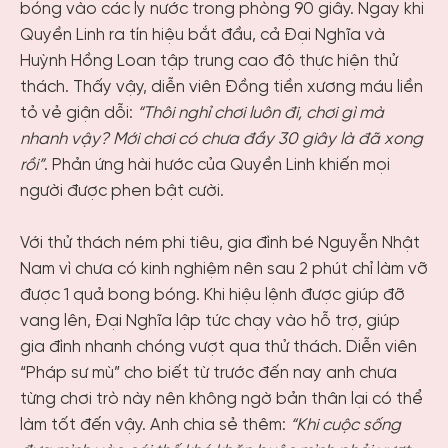
bóng vào các ly nước trong phòng 90 giây. Ngay khi
Quyền Linh ra tín hiệu bắt đầu, cả Đại Nghĩa và
Huỳnh Hồng Loan tập trung cao độ thực hiện thử
thách. Thấy vậy, diễn viên Đồng tiền xương máu liền
tỏ vẻ giận dỗi:
“Thôi nghỉ chơi luôn đi, chơi gì mà
nhanh vậy? Mới chơi có chưa đầy 30 giây là đã xong
rồi”
. Phản ứng hài hước của Quyền Linh khiến mọi
người được phen bật cười.
Với thử thách ném phi tiêu, gia đình bé Nguyễn Nhật
Nam vì chưa có kinh nghiệm nên sau 2 phút chỉ làm vỡ
được 1 quả bong bóng. Khi hiệu lệnh được giúp đỡ
vang lên, Đại Nghĩa lập tức chạy vào hỗ trợ, giúp
gia đình nhanh chóng vượt qua thử thách. Diễn viên
“Pháp sư mù” cho biết từ trước đến nay anh chưa
từng chơi trò này nên không ngờ bản thân lại có thể
làm tốt đến vậy. Anh chia sẻ thêm:
“Khi cuộc sống