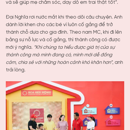
và sẽ giúp mẹ chăm sóc, dạy dỗ em trai thật tốt”.
Đại Nghĩa rơi nước mắt khi theo dõi câu chuyện. Anh
dành lời khen cho các bé vì luôn cố gắng để trở
thành chỗ dựa cho gia đình. Theo nam MC, khi đi lên
bằng sự nỗ lực và cố gắng, thì thành công có được
mới ý nghĩa.
“Khi chúng ta hiểu được giá trị của sự
thành công mà mình đang có, mình mới dễ đồng
cảm, chia sẻ với những hoàn cảnh khó khăn hơn”
, anh
trải lòng.