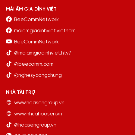
MÁI ẤM GIA ĐÌNH VIỆT
BeeCommNetwork
maiamgiadinhviet.vietnam
BeeCommNetwork
@maiamgiadinhviet.htv7
@beecomm.com
@nghesycongchung
NHÀ TÀI TRỢ
www.hoasengroup.vn
www.nhuahoasen.vn
@hoasengroup.vn