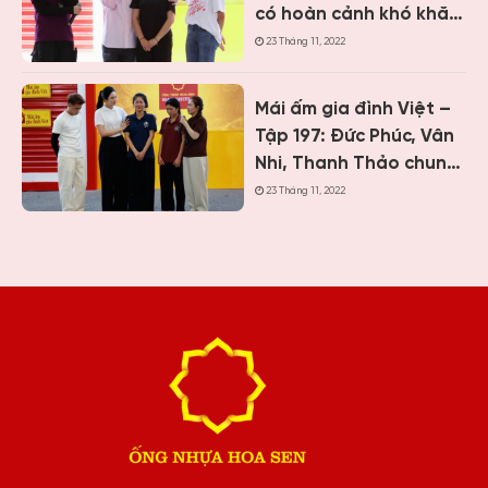
thần
có hoàn cảnh khó khăn
khi ghi hình “Mái ấm gia
23 Tháng 11, 2022
đình Việt” tại Khánh
Hòa
Mái ấm gia đình Việt –
Tập 197: Đức Phúc, Vân
Nhi, Thanh Thảo chung
tay giúp hai cô bé có
23 Tháng 11, 2022
hoàn cảnh khiến ai
cũng nghẹn lòng