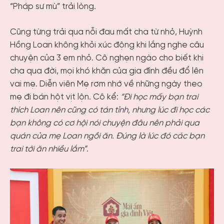
“Pháp sư mù” trải lòng.
Cũng từng trải qua nỗi đau mất cha từ nhỏ, Huỳnh
Hồng Loan không khỏi xúc động khi lắng nghe câu
chuyện của 3 em nhỏ. Cô nghẹn ngào cho biết khi
cha qua đời, mọi khó khăn của gia đình đều đổ lên
vai mẹ. Diễn viên Mẹ rơm nhớ về những ngày theo
mẹ đi bán hột vịt lộn. Cô kể:
“Đi học mấy bạn trai
thích Loan nên cũng có tán tỉnh, nhưng lúc đi học các
bạn không có cơ hội nói chuyện đâu nên phải qua
quán của mẹ Loan ngồi ăn. Đúng là lúc đó các bạn
trai tới ăn nhiều lắm”
.