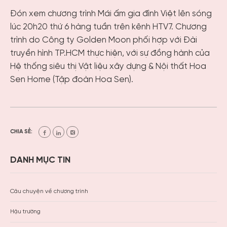
Đón xem chương trình Mái ấm gia đình Việt lên sóng
lúc 20h20 thứ 6 hàng tuần trên kênh HTV7. Chương
trình do Công ty Golden Moon phối hợp với Đài
truyền hình TP.HCM thực hiện, với sự đồng hành của
Hệ thống siêu thị Vật liệu xây dựng & Nội thất Hoa
Sen Home (Tập đoàn Hoa Sen).
CHIA SẺ:
DANH MỤC TIN
Câu chuyện về chương trình
Hậu trường